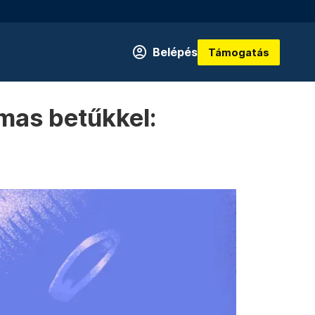
Belépés
Támogatás
lmas betűkkel: