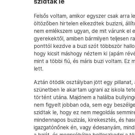
szidtak le
Felsős voltam, amikor egyszer csak arra l
öltözőben hirtelen elkezdtek buzizni, állít
nem emlékszem ugyan, de mit várunk el eg
gyerekektől, amiben bármilyen teljesen ra
ponttól kezdve a buzi szót többször hallot
hogy kicsit máshogy néztem ki (apám révén
mint a többi fiú, és máris buzi voltam. Ez
lett.
Aztán ötödik osztályban jött egy pillanat
szünetben le akartam ugrani az iskola tet
történt utána. Majdnem a halálba bullying
nem figyelt jobban oda, sem egy beszélg
szidtak le, hogy ez nem megoldás semmire
mindennapos buzizás, kirekesztés, és ha
igazgatónőnek én, vagy édesanyám, mindi
a haját, és megpróbálna beilleszkedni a t