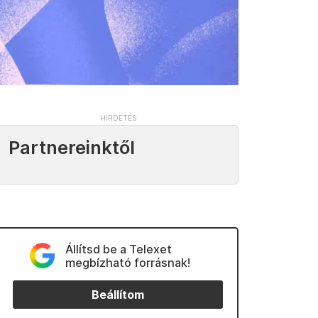
Partnereinktől
Állítsd be a Telexet
megbízható forrásnak!
Beállítom