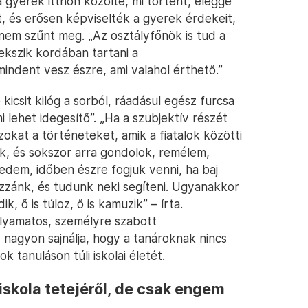
a gyerek itthon közölte, mi történt, eléggé
t, és erősen képviselték a gyerek érdekeit,
 nem szűnt meg. „Az osztályfőnök is tud a
yekszik kordában tartani a
ndent vesz észre, ami valahol érthető.”
 kicsit kilóg a sorból, ráadásul egész furcsa
 lehet idegesítő”. „Ha a szubjektív részét
okat a történeteket, amik a fiatalok közötti
ak, és sokszor arra gondolok, remélem,
dem, időben észre fogjuk venni, ha baj
zzánk, és tudunk neki segíteni. Ugyanakkor
k, ő is túloz, ő is kamuzik” – írta.
folyamatos, személyre szabott
, nagyon sajnálja, hogy a tanároknak nincs
 tanuláson túli iskolai életét.
iskola tetejéről, de csak engem