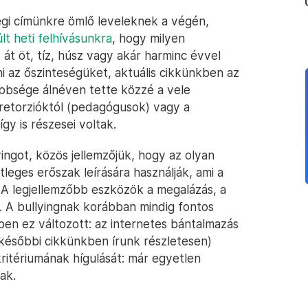
égi címünkre ömlő leveleknek a végén,
lt heti felhívásunkra
, hogy milyen
át öt, tíz, húsz vagy akár harminc évvel
i az őszinteségüket, aktuális cikkünkben az
öbbsége álnéven tette közzé a vele
 retorzióktól (pedagógusok) vagy a
gy is részesei voltak.
ingot, közös jellemzőjük, hogy az olyan
leges erőszak leírására használják, ami a
 A legjellemzőbb eszközök a megalázás, a
ak. A bullyingnak korábban mindig fontos
ben ez változott: az internetes bántalmazás
későbbi cikkünkben írunk részletesen)
ritériumának hígulását: már egyetlen
ak.