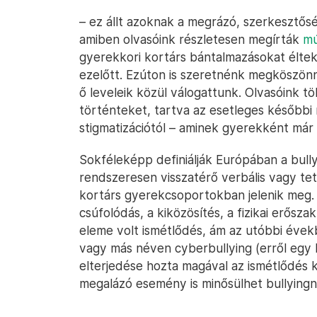
– ez állt azoknak a megrázó, szerkesztős
amiben olvasóink részletesen megírták
mú
gyerekkori kortárs bántalmazásokat éltek 
ezelőtt. Ezúton is szeretnénk megköszönn
ő leveleik közül válogattunk. Olvasóink t
történteket, tartva az esetleges későbbi
stigmatizációtól – aminek gyerekként már í
Sokféleképp definiálják Európában a bully
rendszeresen visszatérő verbális vagy tett
kortárs gyerekcsoportokban jelenik meg.
csúfolódás, a kiközösítés, a fizikai erősz
eleme volt ismétlődés, ám az utóbbi évek
vagy más néven cyberbullying (erről egy 
elterjedése hozta magával az ismétlődés k
megalázó esemény is minősülhet bullyingn