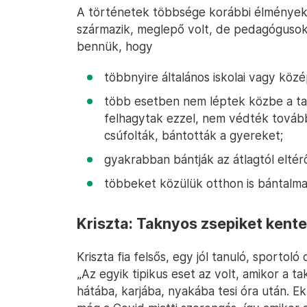
A történetek többsége korábbi élményekbő
származik, meglepő volt, de pedagógusok, 
bennük, hogy
többnyire általános iskolai vagy közé
több esetben nem léptek közbe a ta
felhagytak ezzel, nem védték tovább
csúfolták, bántották a gyereket;
gyakrabban bántják az átlagtól elté
többeket közülük otthon is bántalma
Kriszta: Taknyos zsepiket kente
Kriszta fia felsős, egy jól tanuló, sportol
„Az egyik tipikus eset az volt, amikor a 
hátába, karjába, nyakába tesi óra után. E