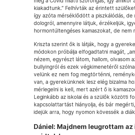
még a Covid miatti szorongás, így amikor 
kiakadtunk.” Felhívták az érintett szülőke
így azóta mérséklődött a piszkálódás, de
dologról, amennyire látjuk, érzékeljük, ig
hormontúltengéses kamaszokat, de nem mi
Kriszta szerint ők is látják, hogy a gyereke
módokon próbálja elfogadtatni magát, „ami
nézem, egyrészt látom, hallom, olvasom az
bullyingról és ezek végkimenetéről szóln
velünk ez nem fog megtörténni, reményke
van, a gyerekünknek lesz elég bizalma ho
mérlegelni is kell, mert azért ő is kamaszodi
Leginkább az iskolai és a szülők közötti 
kapcsolattartást hiányolja, és bár megérti
idejük arra, hogy nyomon kövessék a diákok
Dániel: Majdnem leugrottam az 