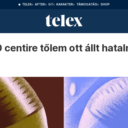
TELEX
AFTER
G7
KARAKTER
TÁMOGATÁS
SHOP
centire tőlem ott állt hata