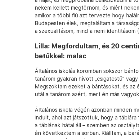
nekem kellett megtörnöm, és miért nekem
amikor a többi fiú azt tervezte hogy hal
Budapesten élek, megtaláltam a társaságo
a szexualitásom, mind a nemi identitásom
Lilla: Megfordultam, és 20 cent
betűkkel: malac
Általános iskolás koromban sokszor bánto
tanárom gyakran hívott „csigatestű” vag
Megszoktam ezeket a bántásokat, és az é
utál a tanárom azért, mert én más vagyok,
Általános iskola végén azonban minden m
indult, ahol azt játszottuk, hogy a táblára f
a táblának hátal áll – szemben az osztály
én következtem a sorban. Kiálltam, a bar