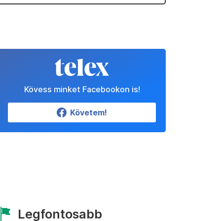
Kövess minket Facebookon is!
Követem!
Legfontosabb