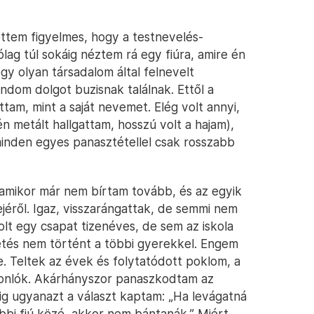
ettem figyelmes, hogy a testnevelés-
ólag túl sokáig néztem rá egy fiúra, amire én
y olyan társadalom által felnevelt
ndom dolgot buzisnak találnak. Ettől a
tam, mint a saját nevemet. Elég volt annyi,
 metált hallgattam, hosszú volt a hajam),
 minden egyes panasztétellel csak rosszabb
, amikor már nem bírtam tovább, és az egyik
ejéről. Igaz, visszarángattak, de semmi nem
olt egy csapat tizenéves, de sem az iskola
etés nem történt a többi gyerekkel. Engem
. Teltek az évek és folytatódott poklom, a
sonlók. Akárhányszor panaszkodtam az
g ugyanazt a választ kaptam: „Ha levágatná
öbbi fiú közé, akkor nem bántanák.” Miért