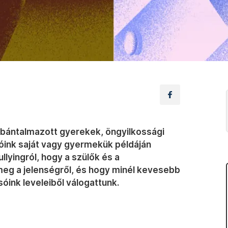
eg bántalmazott gyerekek, öngyilkossági
sóink saját vagy gyermekük példáján
llyingról, hogy a szülők és a
meg a jelenségről, és hogy minél kevesebb
sóink leveleiből válogattunk.