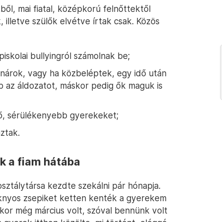
l, mai fiatal, középkorú felnőttektől
illetve szülők elvétve írtak csak. Közös
piskolai bullyingról számolnak be;
nárok, vagy ha közbeléptek, egy idő után
 az áldozatot, máskor pedig ők maguk is
rő, sérülékenyebb gyerekeket;
ztak.
k a fiam hátába
ó osztálytársa kezdte szekálni pár hónapja.
taknyos zsepiket ketten kenték a gyerekem
kkor még március volt, szóval bennünk volt