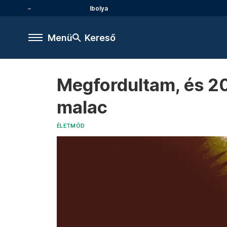
Ibolya
Menü
Kereső
Megfordultam, és 20 
malac
ÉLETMÓD