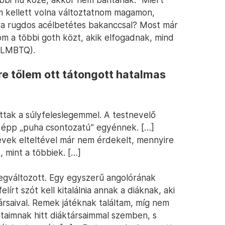
 kellett volna változtatnom magamon,
álra rugdos acélbetétes bakanccsal? Most már
m a többi goth közt, akik elfogadnak, mind
 (LMBTQ).
ire tőlem ott tátongott hatalmas
ttak a súlyfeleslegemmel. A testnevelő
y épp „puha csontozatú” egyénnek. […]
vek elteltével már nem érdekelt, mennyire
 mint a többiek. […]
egváltozott. Egy egyszerű angolórának
elírt szót kell kitalálnia annak a diáknak, aki
társaival. Remek játéknak találtam, míg nem
átaimnak hitt diáktársaimmal szemben, s