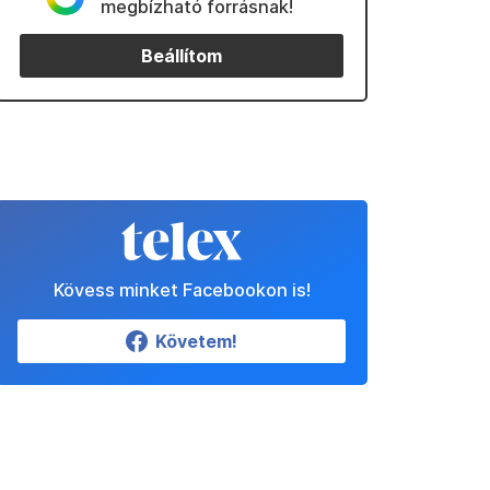
megbízható forrásnak!
Beállítom
Kövess minket Facebookon is!
Követem!