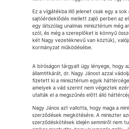
Ez a vígjátékba illő jelenet csak egy a so
sajtóérdeklődés mellett zajló perben az 
egy látszólag unalmas minisztérium még an
szól, és még a szereplőket is könnyű össz
két Nagy vezetéknevű van köztük), valójá
kormányzat működésébe.
A bíróságon tárgyalt ügy lényege, hogy a
államtitkárát, dr. Nagy Jánost azzal vád
fizetett ki a minisztérium egyik háttércége
amelyek a vád szerint nem végeztek ezé
utalták el a megszűnés előtt álló háttércég
Nagy János azt vallotta, hogy maga a minis
szerződések megkötésére. A miniszter azo
szerződéskötések idején semmiről nem tud