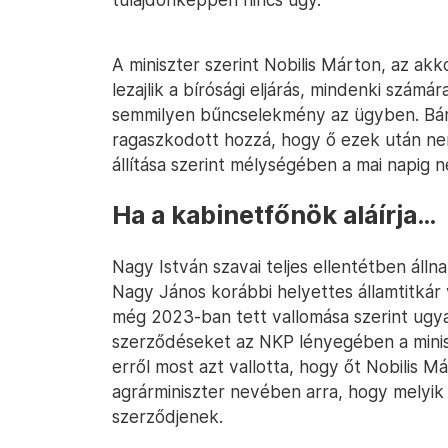
A miniszter szerint Nobilis Márton, az ak
lezajlik a bírósági eljárás, mindenki számá
semmilyen bűncselekmény az ügyben. Bár a
ragaszkodott hozzá, hogy ő ezek után nem
állítása szerint mélységében a mai napig n
Ha a kabinetfőnök aláírja…
Nagy István szavai teljes ellentétben állna
Nagy János korábbi helyettes államtitkár 
még 2023-ban tett vallomása szerint ugyan
szerződéseket az NKP lényegében a minis
erről most azt vallotta, hogy őt Nobilis M
agrárminiszter nevében arra, hogy melyi
szerződjenek.