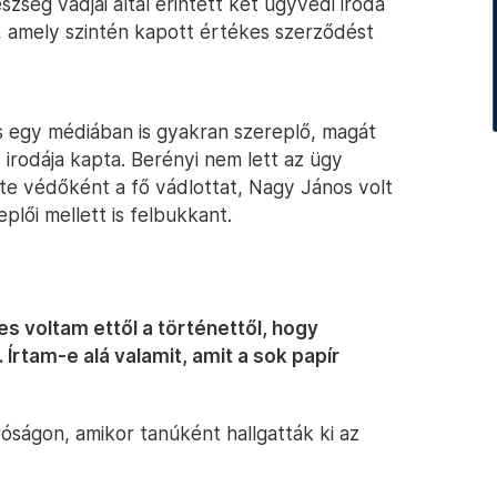
szség vádjai által érintett két ügyvédi iroda
s, amely szintén kapott értékes szerződést
 és egy médiában is gyakran szereplő, magát
irodája kapta. Berényi nem lett az ügy
elte védőként a fő vádlottat, Nagy János volt
plői mellett is felbukkant.
es voltam ettől a történettől, hogy
Írtam-e alá valamit, amit a sok papír
róságon, amikor tanúként hallgatták ki az