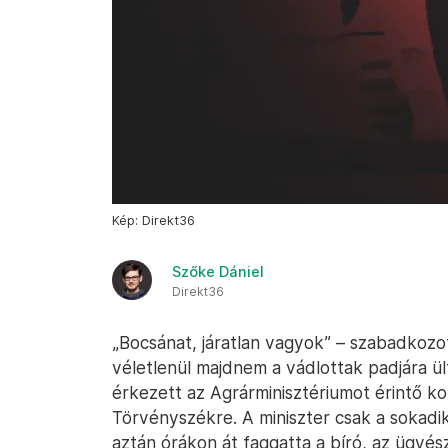
Kép: Direkt36
Szőke Dániel
Direkt36
„Bocsánat, járatlan vagyok” – szabadkozo
véletlenül majdnem a vádlottak padjára ü
érkezett az Agrárminisztériumot érintő ko
Törvényszékre. A miniszter csak a sokadik 
aztán órákon át faggatta a bíró, az ügyés