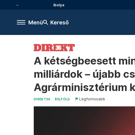
Ibolya
Menü
Kereső
A kétségbeesett mini
milliárdok – újabb c
Agrárminisztérium k
Legfontosabb
DIREKT36
BELFÖLD