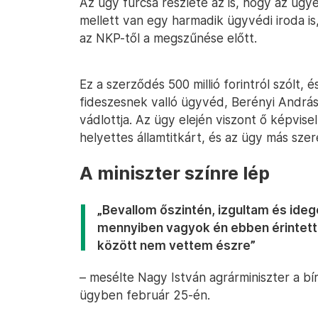
Az ügy furcsa részlete az is, hogy az ügyé
mellett van egy harmadik ügyvédi iroda i
az NKP-től a megszűnése előtt.
Ez a szerződés 500 millió forintról szólt,
fideszesnek valló ügyvéd, Berényi András 
vádlottja. Az ügy elején viszont ő képvis
helyettes államtitkárt, és az ügy más szere
A miniszter színre lép
„Bevallom őszintén, izgultam és ideg
mennyiben vagyok én ebben érintett. 
között nem vettem észre”
– mesélte Nagy István agrárminiszter a bí
ügyben február 25-én.