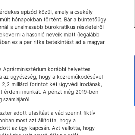
k érdekes epizód közül, amely a csekély
elmúlt hónapokban történt. Bár a büntetőügy
nál is unalmasabb bürokratikus részleteiről
ekeverni a hasonló neveik miatt (legalább
ban ez a per ritka betekintést ad a magyar
z Agrárminisztérium korábbi helyettes
olja az ügyészség, hogy a közreműködésével
 2,2 milliárd forintot két ügyvédi irodának,
rt érdemi munkát. A pénzt még 2019-ben
 számlájáról.
zter adott utasítást a vád szerint fiktív
nban most azt állította, hogy a
ott az ügy kapcsán. Azt vallotta, hogy