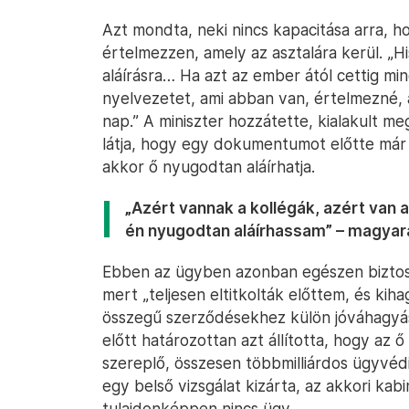
Azt mondta, neki nincs kapacitása arra, h
értelmezzen, amely az asztalára kerül. „
aláírásra… Ha azt az ember ától cettig min
nyelvezetet, ami abban van, értelmezné,
nap.” A miniszter hozzátette, kialakult me
látja, hogy egy dokumentumot előtte már t
akkor ő nyugodtan aláírhatja.
„Azért vannak a kollégák, azért van a
én nyugodtan aláírhassam” – magyar
Ebben az ügyben azonban egészen biztosan
mert „teljesen eltitkolták előttem, és kiha
összegű szerződésekhez külön jóváhagyás
előtt határozottan azt állította, hogy az 
szereplő, összesen többmilliárdos ügyvédi
egy belső vizsgálat kizárta, az akkori kabi
tulajdonképpen nincs ügy.