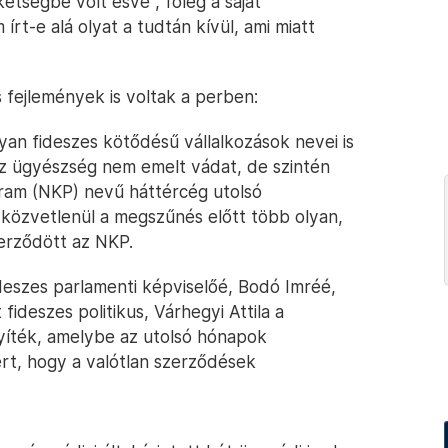
étségbe volt esve”, főleg a saját
írt-e alá olyat a tudtán kívül, ami miatt
 fejlemények is voltak a perben:
yan fideszes kötődésű vállalkozások nevei is
z ügyészség nem emelt vádat, de szintén
gram (NKP) nevű háttércég utolsó
is közvetlenül a megszűnés előtt több olyan,
zerződött az NKP.
deszes parlamenti képviselőé, Bodó Imréé,
ideszes politikus, Várhegyi Attila a
yíték, amelybe az utolsó hónapok
ért, hogy a valótlan szerződések