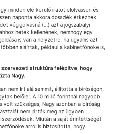
ogy minden elé kerülő iratot elolvasson és
Hiszen naponta akkora dossziék érkeznek
det végigolvasná (…) azt a jogszabályi
 ahhoz hetek kellenének, nemhogy egy
goldása is van a helyzetre, ha ugyanis azt
öbben aláírtak, például a kabinetfőnöke is,
 szervezeti struktúra felépítve, hogy
ázta Nagy.
 nem írt alá semmit, állította a bíróságon,
gytak belőle”. A 10 millió forintnál nagyobb
 volt szükséges, Nagy azonban a bíróság
ő asztalát nem járták meg az ügyben
 szerződések. Miután a saját érintettségét
netfőnöke arról is biztosította, hogy