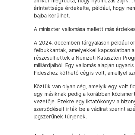
amikor megtudta, hogy nyomozás zajlik, „k
érintettsége érdekelte, például, hogy nem 
bajba kerülhet.
A miniszter vallomása mellett más érdekes
A 2024. decemberi tárgyaláson például ol
felbukkantak, amelyekkel kapcsolatban a
részesülhettek a Nemzeti Kataszteri Pro
milliárdjaiból. Egy vallomás alapján ugyan
Fideszhez köthető cég is volt, amellyel s
Köztük van olyan cég, amelyik egy volt fi
egy másiknak pedig a korábban közismert f
vezetője. Ezekre egy iktatókönyv a bizon
szerződéseit írták be a vádirat szerint az
jogszerűnek tűnjenek.