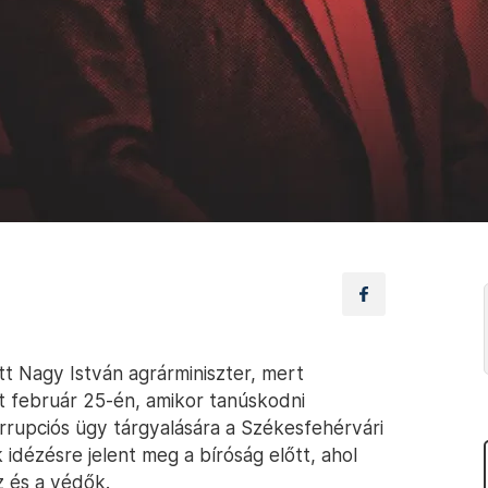
tt Nagy István agrárminiszter, mert
lt február 25-én, amikor tanúskodni
rrupciós ügy tárgyalására a Székesfehérvári
idézésre jelent meg a bíróság előtt, ahol
z és a védők.