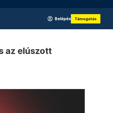
Belépés
Támogatás
s az elúszott