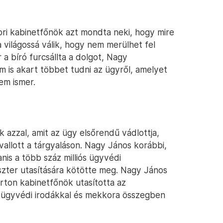
kori kabinetfőnök azt mondta neki, hogy mire
ra világossá válik, hogy nem merülhet fel
 bíró furcsállta a dolgot, Nagy
 is akart többet tudni az ügyről, amelyet
em ismer.
k azzal, amit az ügy elsőrendű vádlottja,
vallott a tárgyaláson. Nagy János korábbi,
is a több száz milliós ügyvédi
zter utasítására kötötte meg. Nagy János
árton kabinetfőnök utasította az
k ügyvédi irodákkal és mekkora összegben