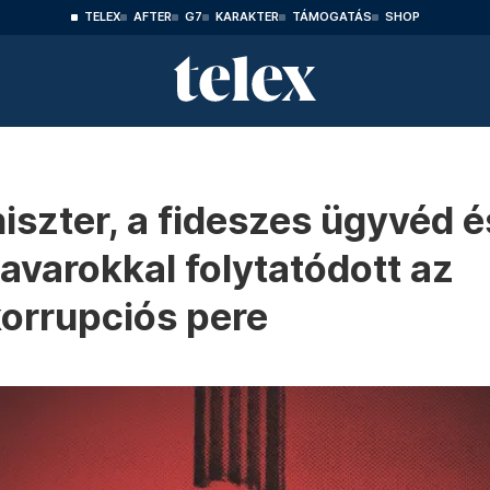
TELEX
AFTER
G7
KARAKTER
TÁMOGATÁS
SHOP
szter, a fideszes ügyvéd é
savarokkal folytatódott az
orrupciós pere