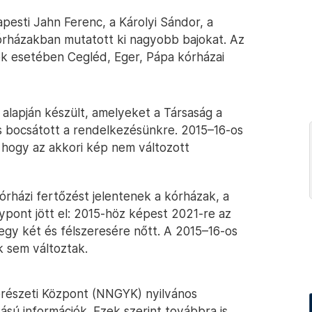
esti Jahn Ferenc, a Károlyi Sándor, a
kórházakban mutatott ki nagyobb bajokat. Az
ók esetében Cegléd, Eger, Pápa kórházai
 alapján készült, amelyeket a Társaság a
és bocsátott a rendelkezésünkre. 2015–16-os
a, hogy az akkori kép nem változott
órházi fertőzést jelentenek a kórházak, a
ypont jött el: 2015-höz képest 2021-re az
egy két és félszeresére nőtt. A 2015–16-os
 sem változtak.
részeti Központ (NNGYK) nyilvános
ású információk. Ezek szerint továbbra is