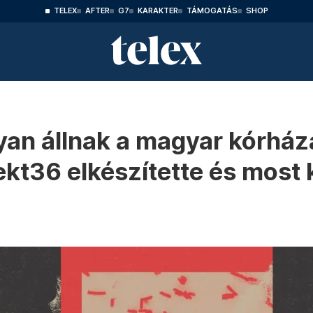
TELEX
AFTER
G7
KARAKTER
TÁMOGATÁS
SHOP
gyan állnak a magyar kórház
ekt36 elkészítette és most 