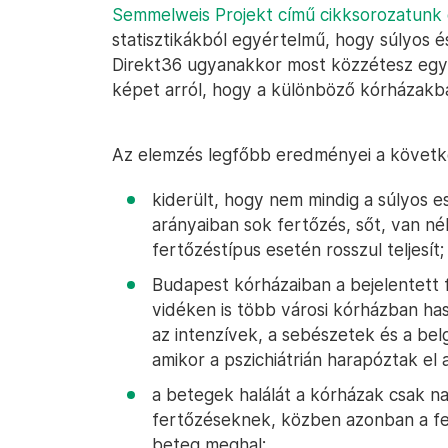
Semmelweis Projekt című cikksorozatunk
statisztikákból egyértelmű, hogy súlyos é
Direkt36 ugyanakkor most közzétesz egy 
képet arról, hogy a különböző kórházakba
Az elemzés legfőbb eredményei a követk
kiderült, hogy nem mindig a súlyos 
arányaiban sok fertőzés, sőt, van n
fertőzéstípus esetén rosszul teljesít;
Budapest kórházaiban a bejelentett 
vidéken is több városi kórházban has
az intenzívek, a sebészetek és a bel
amikor a pszichiátrián harapóztak el 
a betegek halálát a kórházak csak na
fertőzéseknek, közben azonban a fe
beteg meghal;