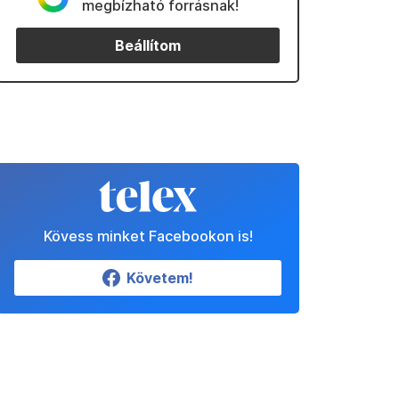
megbízható forrásnak!
Beállítom
Kövess minket Facebookon is!
Követem!