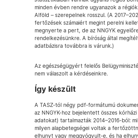
minden évben rendre ugyanazok a régiók
Alföld – szerepelnek rosszul. (A 2017–202
fertőzések számaiért megint perelni kell
megnyerte a pert, de az NNGYK egyelőre
rendelkezésünkre. A bíróság által megítél
adatbázisra továbbra is várunk.)
Az egészségügyért felelős Belügyminiszté
nem válaszolt a kérdéseinkre.
Így készült
A TASZ-tól négy pdf-formátumú dokumen
az NNGYK-hoz bejelentett összes kórházi 
adatokat) tartalmazták 2014–2016-ból: miko
milyen alapbetegségei voltak a fertőzöttn
elhunyt vagy meggyógyult-e, és ha elhuny