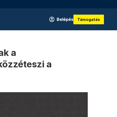
Belépés
Támogatás
ak a
közzéteszi a