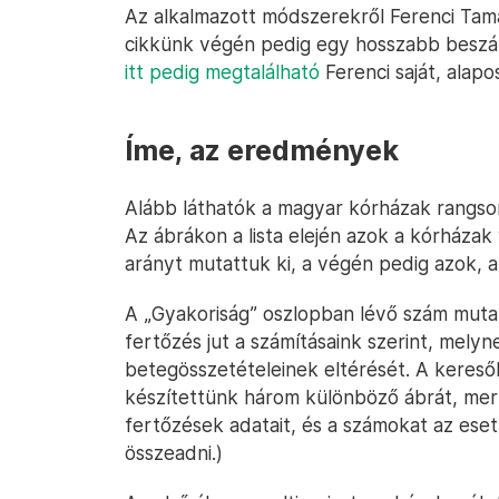
Az alkalmazott módszerekről Ferenci Tamá
cikkünk végén pedig egy hosszabb beszám
itt pedig megtalálható
Ferenci saját, alapo
Íme, az eredmények
Alább láthatók a magyar kórházak rangsor
Az ábrákon a lista elején azok a kórházak
arányt mutattuk ki, a végén pedig azok, a
A „Gyakoriság” oszlopban lévő szám mutat
fertőzés jut a számításaink szerint, mely
betegösszetételeinek eltérését. A keresőb
készítettünk három különböző ábrát, mert
fertőzések adatait, és a számokat az ese
összeadni.)