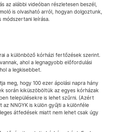
s az alábbi videóban részletesen beszél,
oló is olvasható arról, hogyan dolgoztunk,
s módszertani leírása.
ai a különböző kórházi fertőzések szerint.
 vannak, ahol a legnagyobb előfordulási
hol a legkisebbet.
ja meg, hogy 100 ezer ápolási napra hány
nek során kiküszöböltük az egyes kórházak
en településekre is lehet szűrni. (Azért
 az NNGYK is külön gyűjti a különféle
tleges átfedések miatt nem lehet csak úgy