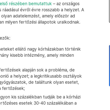
 első részében bemutattuk
– az országos
s ráadásul évről évre rosszabb a helyzet. A
olyan adatelemzést, amely először ad
n milyen fertőzési állapotok uralkodnak.
ezők:
eseteket ellátó nagy kórházakban történik
éhány kisebb intézmény, amely minden
fertőzések alapján sok a probléma, de
onló a helyzet; a legkritikusabb osztályok
gyógyászatok, de találtunk olyan esetet,
a fertőzések;
gyon kis százalékban tudják be a kórházi
rtőzéses esetek 30-40 százalékában a