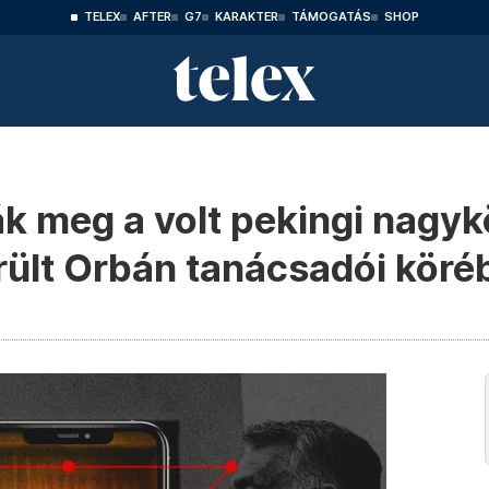
TELEX
AFTER
G7
KARAKTER
TÁMOGATÁS
SHOP
k meg a volt pekingi nagyk
ült Orbán tanácsadói köré