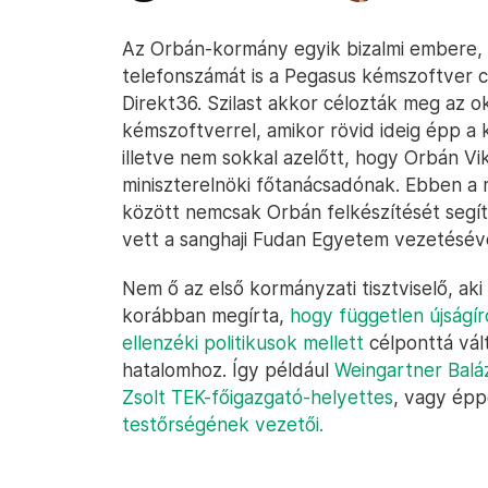
Az Orbán-kormány egyik bizalmi embere, S
telefonszámát is a Pegasus kémszoftver cél
Direkt36. Szilast akkor célozták meg az ok
kémszoftverrel, amikor rövid ideig épp a k
illetve nem sokkal azelőtt, hogy Orbán Vi
miniszterelnöki főtanácsadónak. Ebben a r
között nemcsak Orbán felkészítését segít
vett a sanghaji Fudan Egyetem vezetéséve
Nem ő az első kormányzati tisztviselő, aki
korábban megírta,
hogy független újságí
ellenzéki politikusok mellett
célponttá vált
hatalomhoz. Így például
Weingartner Balá
Zsolt TEK-főigazgató-helyettes
, vagy ép
testőrségének vezetői.