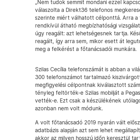
„Nem tudok semmit mondani ezzel kapcsol
válaszolta a Direkt36 telefonos megkeresé
szerinte miért válhatott célponttá. Arra a
rendkívül átható megbízhatósági vizsgálat
úgy reagált: azt lehetségesnek tartja. Ké
reagált, így arra sem, mikor esett át legu
meg a felkérést a főtanácsadói munkára.
Szilas Cecília telefonszámát is abban a v
300 telefonszámot tartalmazó kiszivárgot
megfigyelési célpontnak kiválasztott szá
tényleg feltörték-e Szilas mobilját a Pega
vették-e. Ezt csak a készülékének utólago
azonban nem volt módunk.
A volt főtanácsadó 2019 nyarán vált elősz
adatbázis alapján azt sem lehet megállapí
akkor az milyen hosszú időn keresztül tart