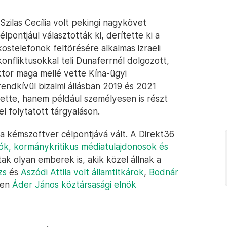
zilas Cecília volt pekingi nagykövet
pontjául választották ki, derítette ki a
ostelefonok feltörésére alkalmas izraeli
onfliktusokkal teli Dunaferrnél dolgozott,
ktor maga mellé vette Kína-ügyi
endkívül bizalmi állásban 2019 és 2021
ette, hanem például személyesen is részt
l folytatott tárgyaláson.
 a kémszoftver célpontjává vált. A Direkt36
rók, kormánykritikus médiatulajdonosok és
ak olyan emberek is, akik közel állnak a
zs
és
Aszódi Attila volt államtitkárok
,
Bodnár
pen
Áder János köztársasági elnök