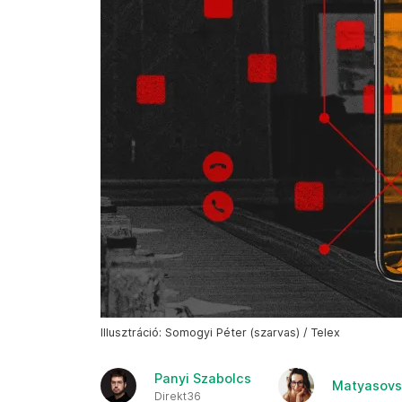
Illusztráció: Somogyi Péter (szarvas) / Telex
Panyi Szabolcs
Matyasovs
Direkt36