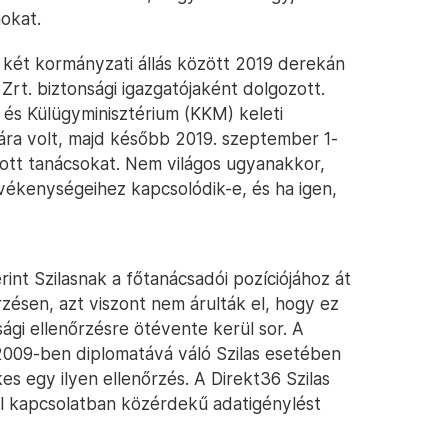
mokat.
 két kormányzati állás között 2019 derekán
rt. biztonsági igazgatójaként dolgozott.
 és Külügyminisztérium (KKM) keleti
kára volt, majd később 2019. szeptember 1-
ott tanácsokat. Nem világos ugyanakkor,
vékenységeihez kapcsolódik-e, és ha igen,
rint Szilasnak a főtanácsadói pozíciójához át
rzésen, azt viszont nem árulták el, hogy ez
gi ellenőrzésre ötévente kerül sor. A
 2009-ben diplomatává váló Szilas esetében
s egy ilyen ellenőrzés. A Direkt36 Szilas
vel kapcsolatban közérdekű adatigénylést