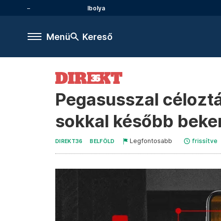
Ibolya
Menü
Kereső
Pegasusszal céloztá
sokkal később beker
Legfontosabb
frissítve
DIREKT36
BELFÖLD