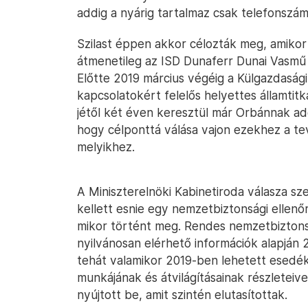
addig a nyárig tartalmaz csak telefonszá
Szilast éppen akkor célozták meg, amikor
átmenetileg az ISD Dunaferr Dunai Vasmű Z
Előtte 2019 március végéig a Külgazdasági
kapcsolatokért felelős helyettes államtit
jétől két éven keresztül már Orbánnak ad
hogy célponttá válása vajon ezekhez a te
melyikhez.
A Miniszterelnöki Kabinetiroda válasza sze
kellett esnie egy nemzetbiztonsági ellenő
mikor történt meg. Rendes nemzetbiztonsá
nyilvánosan elérhető információk alapján
tehát valamikor 2019-ben lehetett esedéke
munkájának és átvilágításainak részletei
nyújtott be, amit szintén elutasítottak.