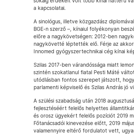
sokáig érdekelt volt több kínai hátterű vá
a kapcsolatai.
A sinológus, illetve közgazdász diplomáva
BGE-n szerző –, kínaiul folyékonyan beszél
előre a nagykövetségen: 2012-ben nagyk
nagykövetté léptették elő. Férje az akkor
Innomed gyógyszertechnikai cég kínai ké
Szilas 2017-ben várandóssága miatt lemon
szintén szokatlanul fiatal Pesti Máté vált
utódlásban fontos szerepet játszott, hogy
parlamenti képviselő és Szilas András jó v
A szülési szabadság után 2018 augusztusáb
fejlesztéséért felelős helyettes államtitk
és orosz ügyekért felelős pozíciót 2019 má
Főtanácsadói kinevezése előtt, 2019 májusá
valamennyire eltérő fordulatot vett, ugya