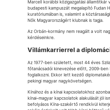
Marcell korábbi közigazgatási államtitkár v
budapesti kampuszát megalapító Fudan 
kuratóriumában is, valamint a köztársaság
Nők Magyarországért klubnak is tagja.
Az Orbán-kormány nem reagált a volt nag
kérdéseinkre.
Villámkarrierrel a diplomá
Az 1977-ben született, most 44 éves Szilas
főtanácsadói kinevezése előtt, 2009-ben k
foglalkozni. Ekkor lett kezdő diplomataké
pekingi magyar nagykövetségen.
Kínához és a kínai kapcsolatokhoz azonban
kínai–magyar kapcsolatok alakulását jól is
befolyásos Kína-szakértő rendkívül kiterj