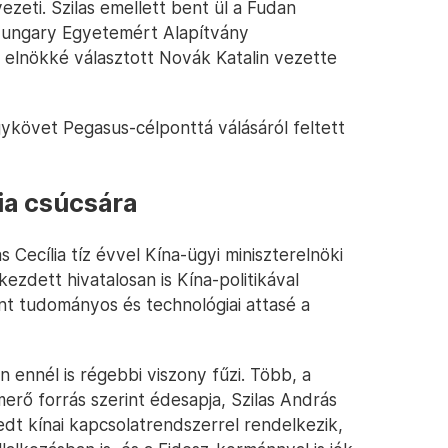
ezeti. Szilas emellett bent ül a Fudan
Hungary Egyetemért Alapítvány
i elnökké választott Novák Katalin vezette
ykövet Pegasus-célponttá válásáról feltett
cia csúcsára
 Cecília tíz évvel Kína-ügyi miniszterelnöki
ezdett hivatalosan is Kína-politikával
nt tudományos és technológiai attasé a
 ennél is régebbi viszony fűzi. Több, a
merő forrás szerint édesapja, Szilas András
edt kínai kapcsolatrendszerrel rendelkezik,