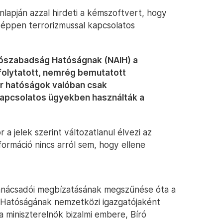
lapján azzal hirdeti a kémszoftvert, hogy
 éppen terrorizmussal kapcsolatos
iószabadság Hatóságnak (NAIH) a
olytatott, nemrég bemutatott
yar hatóságok valóban csak
kapcsolatos ügyekben használták a
 jelek szerint változatlanul élvezi az
ormáció nincs arról sem, hogy ellene
tanácsadói megbízatásának megszűnése óta a
 Hatóságának nemzetközi igazgatójaként
t a miniszterelnök bizalmi embere, Bíró