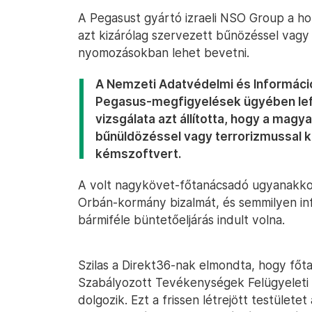
A Pegasust gyártó izraeli NSO Group a hon
azt kizárólag szervezett bűnözéssel vagy
nyomozásokban lehet bevetni.
A Nemzeti Adatvédelmi és Informác
Pegasus-megfigyelések ügyében lef
vizsgálata azt állította, hogy a mag
bűnüldözéssel vagy terrorizmussal 
kémszoftvert.
A volt nagykövet-főtanácsadó ugyanakkor a
Orbán-kormány bizalmát, és semmilyen inf
bármiféle büntetőeljárás indult volna.
Szilas a Direkt36-nak elmondta, hogy fő
Szabályozott Tevékenységek Felügyeleti
dolgozik. Ezt a frissen létrejött testülete