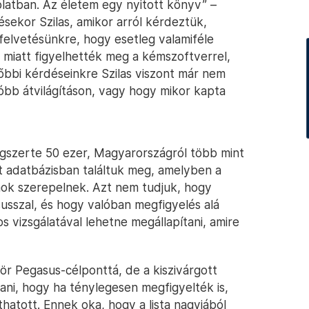
atban. Az életem egy nyitott könyv” –
sekor Szilas, amikor arról kérdeztük,
 felvetésünkre, hogy esetleg valamiféle
 miatt figyelhették meg a kémszoftverrel,
sőbbi kérdéseinkre Szilas viszont már nem
tóbb átvilágításon, vagy hogy mikor kapta
ilágszerte 50 ezer, Magyarországról több mint
t adatbázisban találtuk meg, amelyben a
mok szerepelnek. Azt nem tudjuk, hogy
susszal, és hogy valóban megfigyelés alá
s vizsgálatával lehetne megállapítani, amire
ör Pegasus-célponttá, de a kiszivárgott
tani, hogy ha ténylegesen megfigyelték is,
hatott. Ennek oka, hogy a lista nagyjából