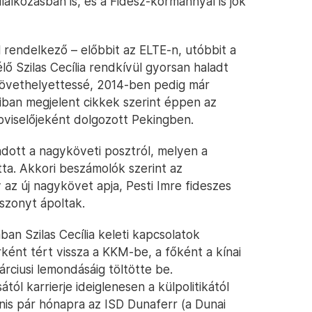
llalkozásban is, és a Fidesz-kormánnyal is jók
l rendelkező – előbbit az ELTE-n, utóbbit a
ő Szilas Cecília rendkívül gyorsan haladt
övethelyettessé, 2014-ben pedig már
iban megjelent cikkek szerint éppen az
pviselőjeként dolgozott Pekingben.
dott a nagyköveti posztról, melyen a
otta. Akkori beszámolók szerint az
 az új nagykövet apja, Pesti Imre fideszes
iszonyt ápoltak.
an Szilas Cecília keleti kapcsolatok
árként tért vissza a KKM-be, a főként a kínai
rciusi lemondásáig töltötte be.
tól karrierje ideiglenesen a külpolitikától
nis pár hónapra az ISD Dunaferr (a Dunai