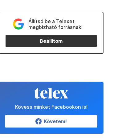
Állítsd be a Telexet
megbízható forrásnak!
Beállítom
Kövess minket Facebookon is!
Követem!