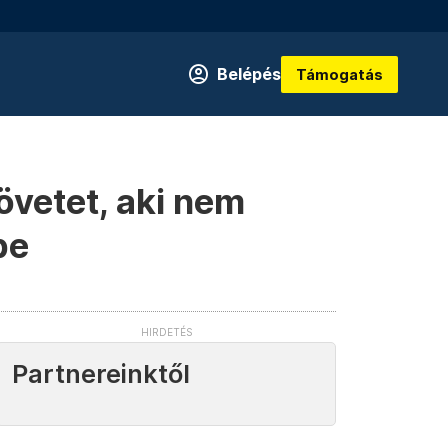
Belépés
Támogatás
övetet, aki nem
be
Partnereinktől