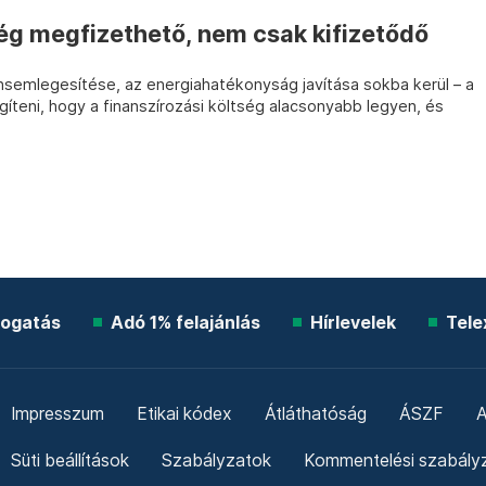
g megfizethető, nem csak kifizetődő
semlegesítése, az energiahatékonyság javítása sokba kerül – a
teni, hogy a finanszírozási költség alacsonyabb legyen, és
ogatás
Adó 1% felajánlás
Hírlevelek
Tele
Impresszum
Etikai kódex
Átláthatóság
ÁSZF
A
Süti beállítások
Szabályzatok
Kommentelési szabály