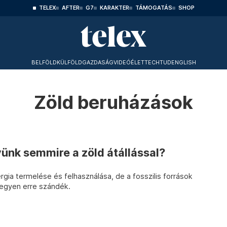
TELEX
AFTER
G7
KARAKTER
TÁMOGATÁS
SHOP
BELFÖLD
KÜLFÖLD
GAZDASÁG
VIDEÓ
ÉLET
TECHTUD
ENGLISH
Zöld beruházások
nk semmire a zöld átállással?
rgia termelése és felhasználása, de a fosszilis források
 legyen erre szándék.