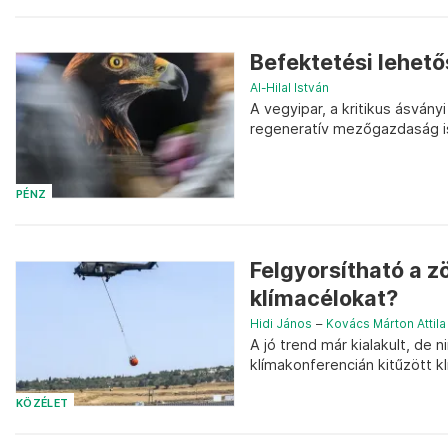
Befektetési lehető
Al-Hilal István
A vegyipar, a kritikus ásván
regeneratív mezőgazdaság i
PÉNZ
Felgyorsítható a z
klímacélokat?
Hidi János
–
Kovács Márton Attila
A jó trend már kialakult, de 
klímakonferencián kitűzött k
KÖZÉLET