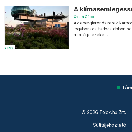
A klímasemlegessé
Gyura Gábor
Az energiarendszerek karbon
jegybankok tudnak abban segí
megérje ezeket a...
PÉNZ
Tám
© 2026 Telex.hu Zrt.
Sütitájékoztató