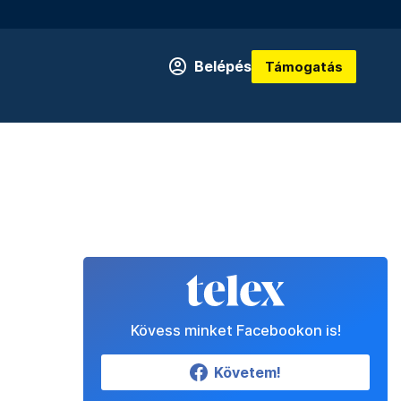
Belépés
Támogatás
Kövess minket Facebookon is!
Követem!