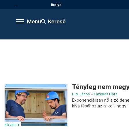
Ibolya
Menü
Kereső
Tényleg nem megyü
Hidi János
–
Fazekas Dóra
Exponenciálisan nő a zöldene
kiváltásához az is kell, hogy
KÖZÉLET