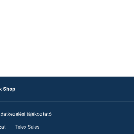
x Shop
datkezelési tájékoztató
zat
Telex Sales