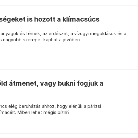
ségeket is hozott a klímacsúcs
yi anyagok és fémek, az erdészet, a vízügyi megoldások és a
s nagyobb szerepet kaphat a jövőben.
öld átmenet, vagy bukni fogjuk a
nincs elég beruházás ahhoz, hogy elérjük a párizsi
límacélt. Miben lehet mégis bízni?