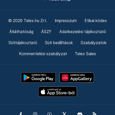
© 2026 Telex.hu Zrt.
Impresszum
Etikai kódex
Átláthatóság
ÁSZF
Adatkezelési tájékoztató
Sütitájékoztató
Süti beállítások
Szabályzatok
Kommentelési szabályzat
Telex Sales