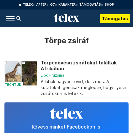
TELEX
AFTER
G7
KARAKTER
TÁMOGATÁS
SHOP
Támogatás
Törpe zsiráf
Törpenövésű zsiráfokat találtak
Afrikában
Előd Fruzsina
A lábuk nagyon rövid, de izmos. A
TECHTUD
kutatókat igencsak meglepte, hogy ilyesmi
zsiráfoknál is létezik.
Kövess minket Facebookon is!