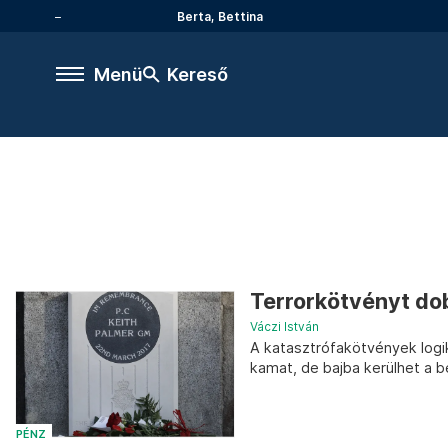
Berta, Bettina
Menü
Kereső
Terrorkötvényt dob
Váczi István
A katasztrófakötvények logik
kamat, de bajba kerülhet a 
PÉNZ