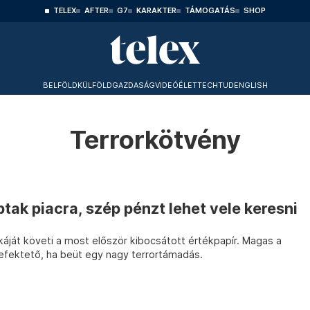
TELEX
AFTER
G7
KARAKTER
TÁMOGATÁS
SHOP
BELFÖLD
KÜLFÖLD
GAZDASÁG
VIDEÓ
ÉLET
TECHTUD
ENGLISH
Terrorkötvény
tak piacra, szép pénzt lehet vele keresni
áját követi a most először kibocsátott értékpapír. Magas a
befektető, ha beüt egy nagy terrortámadás.