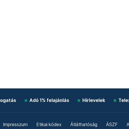
ogatás
Adó 1% felajánlás
Hírlevelek
Tele
Impresszum
Etikai kódex
Átláthatóság
ÁSZF
A