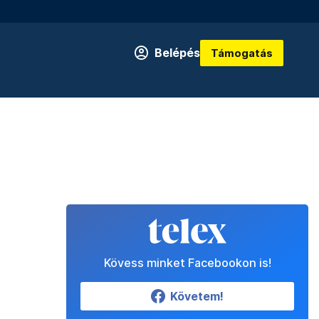
Belépés
Támogatás
Kövess minket Facebookon is!
Követem!