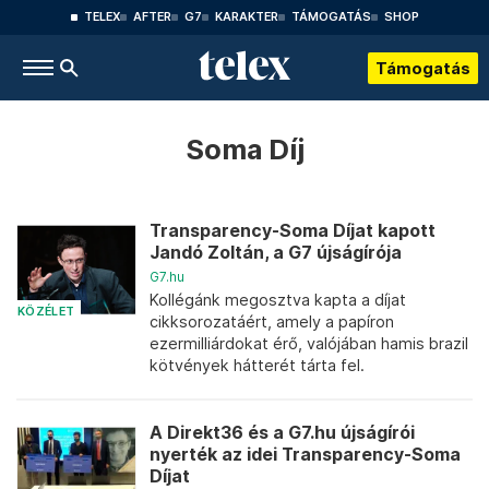
TELEX
AFTER
G7
KARAKTER
TÁMOGATÁS
SHOP
Támogatás
Soma Díj
Transparency-Soma Díjat kapott
Jandó Zoltán, a G7 újságírója
G7.hu
Kollégánk megosztva kapta a díjat
KÖZÉLET
cikksorozatáért, amely a papíron
ezermilliárdokat érő, valójában hamis brazil
kötvények hátterét tárta fel.
A Direkt36 és a G7.hu újságírói
nyerték az idei Transparency-Soma
Díjat