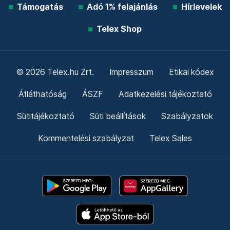
Támogatás
Adó 1% felajánlás
Hírlevelek
Telex Shop
© 2026 Telex.hu Zrt.
Impresszum
Etikai kódex
Átláthatóság
ÁSZF
Adatkezelési tájékoztató
Sütitájékoztató
Süti beállítások
Szabályzatok
Kommentelési szabályzat
Telex Sales