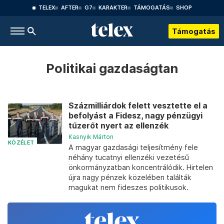
TELEX
AFTER
G7
KARAKTER
TÁMOGATÁS
SHOP
Támogatás
Politikai gazdaságtan
Százmilliárdok felett vesztette el a
befolyást a Fidesz, nagy pénzügyi
tűzerőt nyert az ellenzék
Kasnyik Márton
KÖZÉLET
A magyar gazdasági teljesítmény fele
néhány tucatnyi ellenzéki vezetésű
önkormányzatban koncentrálódik. Hirtelen
újra nagy pénzek közelében találták
magukat nem fideszes politikusok.