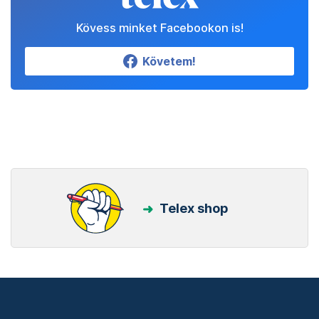
Kövess minket Facebookon is!
Követem!
Telex shop