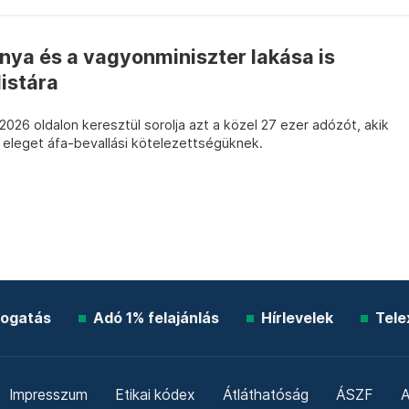
nya és a vagyonminiszter lakása is
listára
6 oldalon keresztül sorolja azt a közel 27 ezer adózót, akik
 eleget áfa-bevallási kötelezettségüknek.
ogatás
Adó 1% felajánlás
Hírlevelek
Tele
Impresszum
Etikai kódex
Átláthatóság
ÁSZF
A