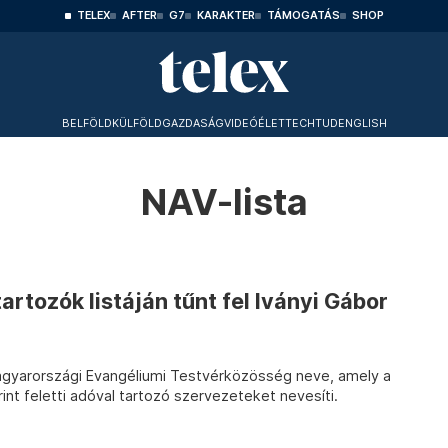
TELEX
AFTER
G7
KARAKTER
TÁMOGATÁS
SHOP
BELFÖLD
KÜLFÖLD
GAZDASÁG
VIDEÓ
ÉLET
TECHTUD
ENGLISH
NAV-lista
rtozók listáján tűnt fel Iványi Gábor
Magyarországi Evangéliumi Testvérközösség neve, amely a
orint feletti adóval tartozó szervezeteket nevesíti.