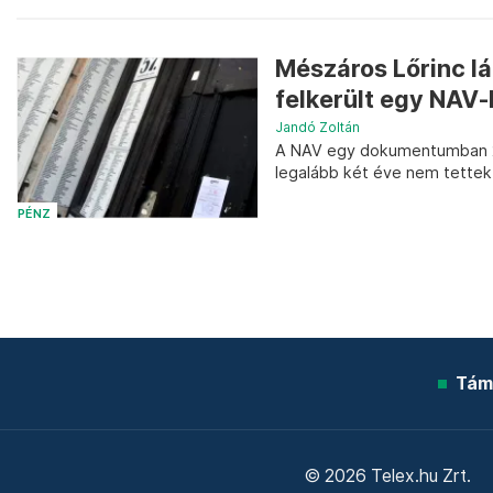
Mészáros Lőrinc lá
felkerült egy NAV-
Jandó Zoltán
A NAV egy dokumentumban 202
legalább két éve nem tettek
PÉNZ
Tám
© 2026 Telex.hu Zrt.