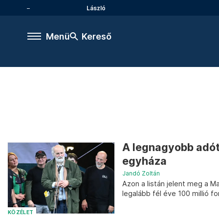
László
Menü
Kereső
A legnagyobb adóta
egyháza
Jandó Zoltán
Azon a listán jelent meg a 
legalább fél éve 100 millió f
KÖZÉLET