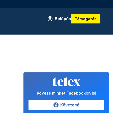
Belépés
Támogatás
Kövess minket Facebookon is!
Követem!