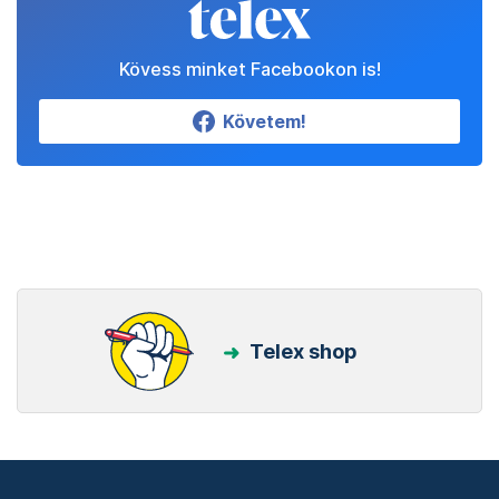
Kövess minket Facebookon is!
Követem!
Telex shop