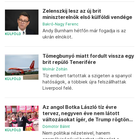
Zelenszkij lesz az új brit
miniszterelnök első külföldi vendége
Bakró-Nagy Ferenc
Andy Burnham hétfőn már fogadja is az
KÜLFÖLD
ukrán elnököt.
Tömegbunyó miatt fordult vissza egy
brit repülő Tenerifére
Molnár Zoltán
Tíz embert tartottak a szigeten a spanyol
KÜLFÖLD
hatóságok, a többiek újra felszállhattak
Liverpool felé.
Az angol Botka László tíz évre
tervez, negyven éve nem látott
változásokat ígér, de Trump rögtön...
Dömötör Bálint
KÜLFÖLD
Nem politikai nézeteivel, hanem