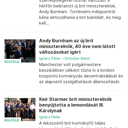
személyiségével hozhat változást a
hétfőn beiktatott új brit miniszterelnök,
Andy Burnham. Történelmi mélypontról
kéne elmozdítania a brit baloldalt, és meg
kell...
Andy Burnham az új brit
miniszterelnök, 40 éve nem látott
változásokat ígért
Ignácz Péter
–
Dömötör Bálint
KÜLFÖLD
Manchester volt polgármestere
beszédében célként tűzte ki a londoni
központú kormányzás decentralizálását és
az alapvető szolgáltatások államosítását.
Keir Starmer brit miniszterelnök
benyújtotta a lemondását III.
Károlynak
Ignácz Péter
KÜLFÖLD
A leköszönő brit kormányfő teljes