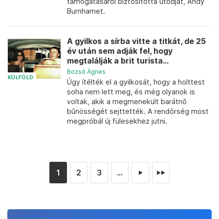
támogatásáról biztosította utódját, Andy
Burnhamet.
A gyilkos a sírba vitte a titkát, de 25
év után sem adják fel, hogy
megtalálják a brit turista...
Bozsó Ágnes
KÜLFÖLD
Úgy ítélték el a gyilkosát, hogy a holttest
soha nem lett meg, és még olyanok is
voltak, akik a megmenekült barátnő
bűnösségét sejttették. A rendőrség most
megpróbál új fülesekhez jutni.
1
2
3
...
►
►►