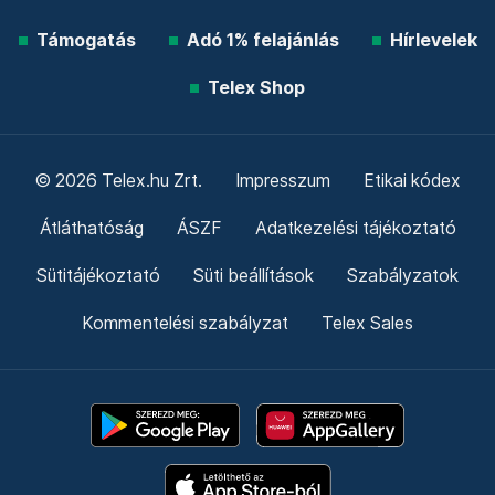
Támogatás
Adó 1% felajánlás
Hírlevelek
Telex Shop
© 2026 Telex.hu Zrt.
Impresszum
Etikai kódex
Átláthatóság
ÁSZF
Adatkezelési tájékoztató
Sütitájékoztató
Süti beállítások
Szabályzatok
Kommentelési szabályzat
Telex Sales