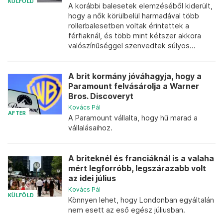
KÜLFÖLD
A korábbi balesetek elemzéséből kiderült,
hogy a nők körülbelül harmadával több
rollerbalesetben voltak érintettek a
férfiaknál, és több mint kétszer akkora
valószínűséggel szenvedtek súlyos...
A brit kormány jóváhagyja, hogy a
Paramount felvásárolja a Warner
Bros. Discoveryt
Kovács Pál
AFTER
A Paramount vállalta, hogy hű marad a
vállalásaihoz.
A briteknél és franciáknál is a valaha
mért legforróbb, legszárazabb volt
az idei július
Kovács Pál
KÜLFÖLD
Könnyen lehet, hogy Londonban egyáltalán
nem esett az eső egész júliusban.