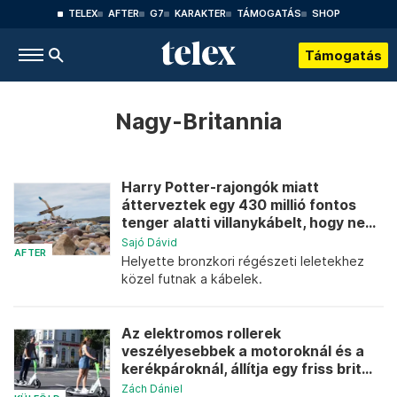
TELEX
AFTER
G7
KARAKTER
TÁMOGATÁS
SHOP
Támogatás
Nagy-Britannia
Harry Potter-rajongók miatt
átterveztek egy 430 millió fontos
tenger alatti villanykábelt, hogy ne...
Sajó Dávid
AFTER
Helyette bronzkori régészeti leletekhez
közel futnak a kábelek.
Az elektromos rollerek
veszélyesebbek a motoroknál és a
kerékpároknál, állítja egy friss brit...
Zách Dániel