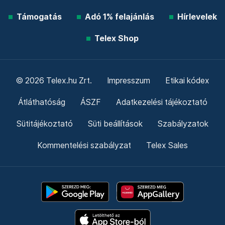
Támogatás
Adó 1% felajánlás
Hírlevelek
Telex Shop
© 2026 Telex.hu Zrt.
Impresszum
Etikai kódex
Átláthatóság
ÁSZF
Adatkezelési tájékoztató
Sütitájékoztató
Süti beállítások
Szabályzatok
Kommentelési szabályzat
Telex Sales