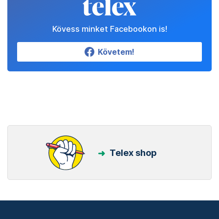
Kövess minket Facebookon is!
Követem!
Telex shop