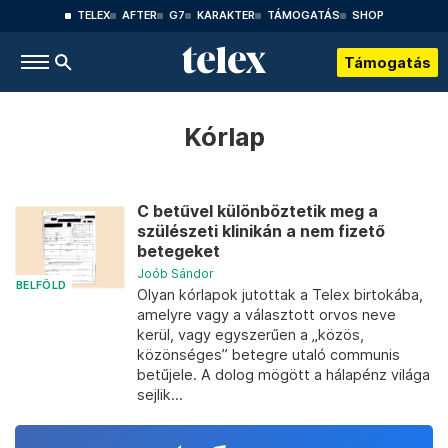
TELEX
AFTER
G7
KARAKTER
TÁMOGATÁS
SHOP
Támogatás
Kórlap
C betűvel különböztetik meg a
szülészeti klinikán a nem fizető
betegeket
Joób Sándor
BELFÖLD
Olyan kórlapok jutottak a Telex birtokába,
amelyre vagy a választott orvos neve
kerül, vagy egyszerűen a „közös,
közönséges” betegre utaló communis
betűjele. A dolog mögött a hálapénz világa
sejlik...