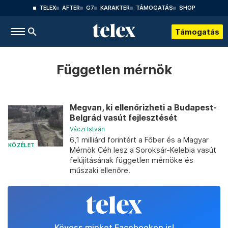
TELEX
AFTER
G7
KARAKTER
TÁMOGATÁS
SHOP
Támogatás
Független mérnök
Megvan, ki ellenőrizheti a Budapest-
Belgrád vasút fejlesztését
Váczi István
6,1 milliárd forintért a Főber és a Magyar
KÖZÉLET
Mérnök Céh lesz a Soroksár-Kelebia vasút
felújításának független mérnöke és
műszaki ellenőre.
Kövess minket Facebookon is!