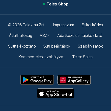
Telex Shop
© 2026 Telex.hu Zrt.
Impresszum
Etikai kódex
Átláthatóság
ÁSZF
Adatkezelési tájékoztató
Sütitájékoztató
Süti beállítások
Szabályzatok
Kommentelési szabályzat
Telex Sales