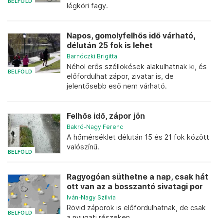
BELFÖLD
légköri fagy.
Napos, gomolyfelhős idő várható,
délután 25 fok is lehet
Barnóczki Brigitta
Néhol erős széllökések alakulhatnak ki, és
BELFÖLD
előfordulhat zápor, zivatar is, de
jelentősebb eső nem várható.
Felhős idő, zápor jön
Bakró-Nagy Ferenc
A hőmérséklet délután 15 és 21 fok között
valószínű.
BELFÖLD
Ragyogóan süthetne a nap, csak hát
ott van az a bosszantó sivatagi por
Iván-Nagy Szilvia
Rövid záporok is előfordulhatnak, de csak
BELFÖLD
a nyugati részeken.