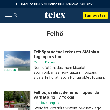
TELEX
AFTER
G7
KARAKTER
TÁMOGATÁS
SHOP
Támogatás
Felhő
Felhőparádéval érkezett Siófokra
tegnap a vihar
Csurgó Dénes
Nem ufótámadás, nem kísérleti
BELFÖLD
atomrobbantás, egy igazán impozáns
zivatarfelhő látható a HungaroMet fotóján.
Felhős, szeles, de néhol napos idő
várható, 12-17 fokkal
Barnóczki Brigitta
Szerdára virradóra viszont bekúszik egy