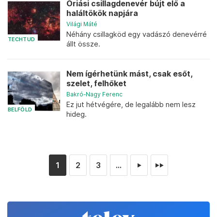
Óriási csillagdenevér bújt elő a
haláltökök napjára
Világi Máté
Néhány csillagköd egy vadászó denevérré
TECHTUD
állt össze.
Nem ígérhetünk mást, csak esőt,
szelet, felhőket
Bakró-Nagy Ferenc
Ez jut hétvégére, de legalább nem lesz
BELFÖLD
hideg.
1
2
3
...
►
►►