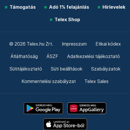
Támogatás
Adó 1% felajánlás
Hírlevelek
Telex Shop
© 2026 Telex.hu Zrt.
Impresszum
Etikai kódex
Átláthatóság
ÁSZF
Adatkezelési tájékoztató
Sütitájékoztató
Süti beállítások
Szabályzatok
Kommentelési szabályzat
Telex Sales