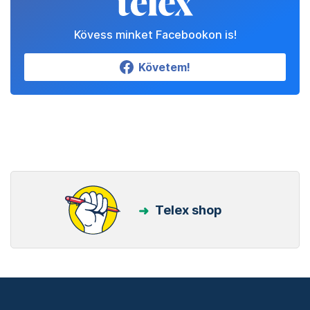
Kövess minket Facebookon is!
Követem!
Telex shop