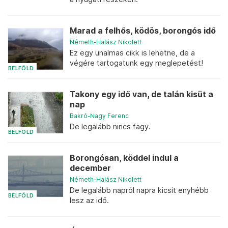
Marad a felhős, ködös, borongós idő
Németh-Halász Nikolett
Ez egy unalmas cikk is lehetne, de a
végére tartogatunk egy meglepetést!
BELFÖLD
Takony egy idő van, de talán kisüt a
nap
Bakró-Nagy Ferenc
De legalább nincs fagy.
BELFÖLD
Borongósan, köddel indul a
december
Németh-Halász Nikolett
De legalább napról napra kicsit enyhébb
BELFÖLD
lesz az idő.