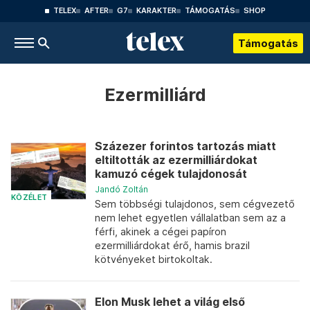
TELEX
AFTER
G7
KARAKTER
TÁMOGATÁS
SHOP
Támogatás
Ezermilliárd
Százezer forintos tartozás miatt
eltiltották az ezermilliárdokat
kamuzó cégek tulajdonosát
Jandó Zoltán
KÖZÉLET
Sem többségi tulajdonos, sem cégvezető
nem lehet egyetlen vállalatban sem az a
férfi, akinek a cégei papíron
ezermilliárdokat érő, hamis brazil
kötvényeket birtokoltak.
Elon Musk lehet a világ első