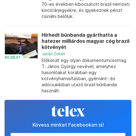
70-es években kibocsátott brazil nemzeti
kincstárjegyekre, és igyekeznek pénzt
csinálni belőlük.
Hírhedt bűnbanda gyárthatta a
hatezer milliárdos magyar cég brazil
kötvényét
Jandó Zoltán
KÖZÉLET
Előkerült egy olyan dokumentumcsomag
T. János György nevével, amelyhez
hasonlóakat korábban egy
kötvényhamisításban, gyémánt- és
adócsalásban utazó brazil bűnbanda
használt.
Kövess minket Facebookon is!