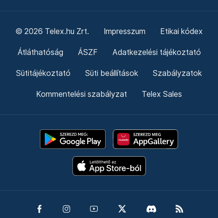
© 2026 Telex.hu Zrt.
Impresszum
Etikai kódex
Átláthatóság
ÁSZF
Adatkezelési tájékoztató
Sütitájékoztató
Süti beállítások
Szabályzatok
Kommentelési szabályzat
Telex Sales