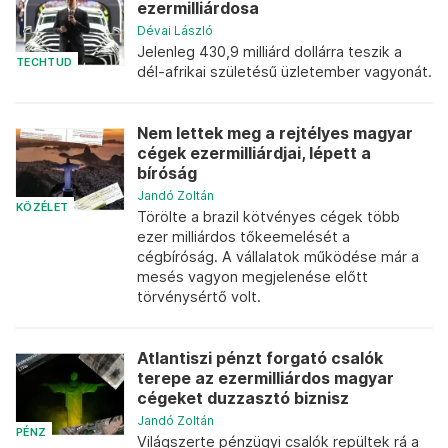
ezermilliárdosa
Dévai László
Jelenleg 430,9 milliárd dollárra teszik a
TECHTUD
dél-afrikai születésű üzletember vagyonát.
Nem lettek meg a rejtélyes magyar
cégek ezermilliárdjai, lépett a
bíróság
Jandó Zoltán
KÖZÉLET
Törölte a brazil kötvényes cégek több
ezer milliárdos tőkeemelését a
cégbíróság. A vállalatok működése már a
mesés vagyon megjelenése előtt
törvénysértő volt.
Atlantiszi pénzt forgató csalók
terepe az ezermilliárdos magyar
cégeket duzzasztó biznisz
Jandó Zoltán
PÉNZ
Világszerte pénzügyi csalók repültek rá a