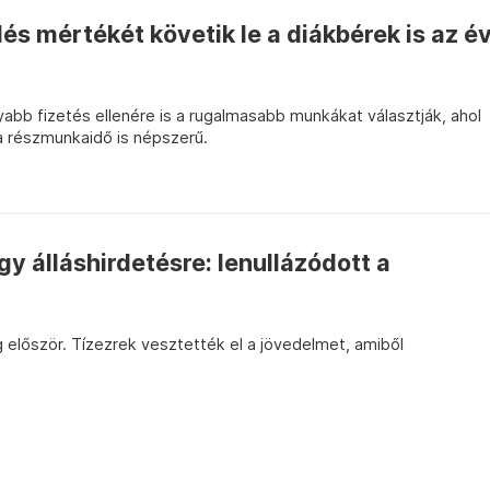
s mértékét követik le a diákbérek is az é
abb fizetés ellenére is a rugalmasabb munkákat választják, ahol
 a részmunkaidő is népszerű.
gy álláshirdetésre: lenullázódott a
 először. Tízezrek vesztették el a jövedelmet, amiből