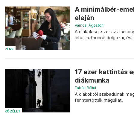
A minimálbér-emelé
elején
Vámosi Ágoston
A diákok sokszor az alacsony
lehet otthonról dolgozni, és
PÉNZ
17 ezer kattintás e
diákmunka
Fabók Bálint
A diákoktól szabadulnak meg
fenntartották magukat.
KÖZÉLET