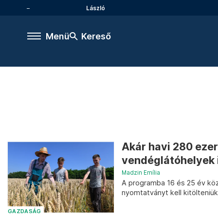
László
Menü
Kereső
Akár havi 280 eze
vendéglátóhelyek 
Madzin Emília
A programba 16 és 25 év közö
nyomtatványt kell kitölteniük
GAZDASÁG