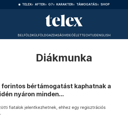
TELEX
AFTER
G7
KARAKTER
TÁMOGATÁS
SHOP
BELFÖLD
KÜLFÖLD
GAZDASÁG
VIDEÓ
ÉLET
TECHTUD
ENGLISH
Diákmunka
r forintos bértámogatást kaphatnak a
idén nyáron minden...
tti fiatalok jelentkezhetnek, ehhez egy regisztrációs
.