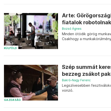
Arte: Görögországb
fiatalok robotolna
Bozsó Ágnes
Minden ötödik görög munkavá
Csakhogy a munkakörülményei
KÜLFÖLD
Szép summát keres
bezzeg zsákot pak
Bakró-Nagy Ferenc
Legszívesebben fesztiváloko
vonzó.
GAZDASÁG