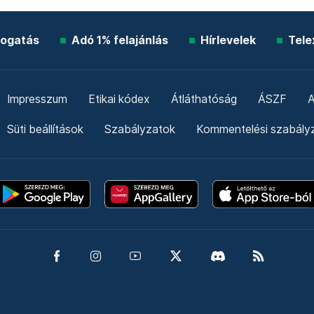
ogatás
Adó 1% felajánlás
Hírlevelek
Tele
Impresszum
Etikai kódex
Átláthatóság
ÁSZF
A
Süti beállítások
Szabályzatok
Kommentelési szabály