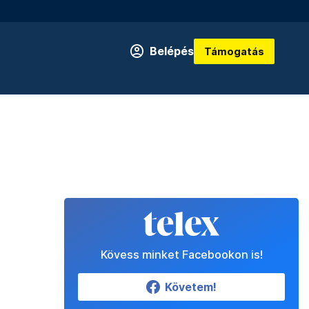
Belépés
Támogatás
Kövess minket Facebookon is!
Követem!