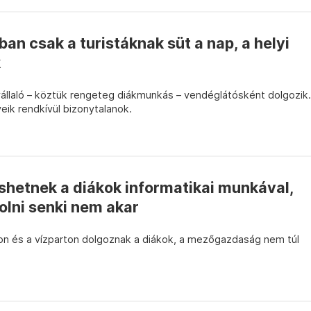
an csak a turistáknak süt a nap, a helyi
k
llaló – köztük rengeteg diákmunkás – vendéglátósként dolgozik.
k rendkívül bizonytalanok.
hetnek a diákok informatikai munkával,
olni senki nem akar
n és a vízparton dolgoznak a diákok, a mezőgazdaság nem túl