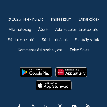
© 2026 Telex.hu Zrt.
Impresszum
Etikai kódex
Átláthatóság
ÁSZF
Adatkezelési tájékoztató
Sütitájékoztató
Süti beállítások
Szabályzatok
Kommentelési szabályzat
Telex Sales