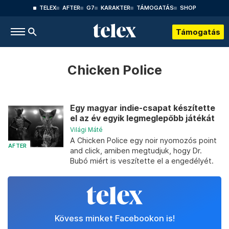
TELEX
AFTER
G7
KARAKTER
TÁMOGATÁS
SHOP
Támogatás
Chicken Police
Egy magyar indie-csapat készítette
el az év egyik legmeglepőbb játékát
Világi Máté
A Chicken Police egy noir nyomozós point
AFTER
and click, amiben megtudjuk, hogy Dr.
Bubó miért is veszítette el a engedélyét.
Kövess minket Facebookon is!