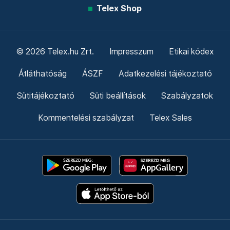
Telex Shop
© 2026 Telex.hu Zrt.
Impresszum
Etikai kódex
Átláthatóság
ÁSZF
Adatkezelési tájékoztató
Sütitájékoztató
Süti beállítások
Szabályzatok
Kommentelési szabályzat
Telex Sales