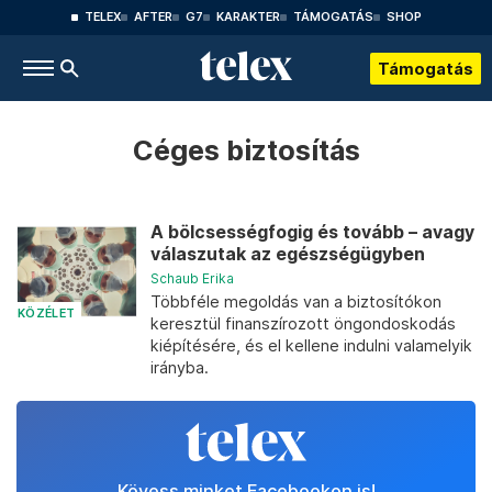
TELEX
AFTER
G7
KARAKTER
TÁMOGATÁS
SHOP
Támogatás
Céges biztosítás
A bölcsességfogig és tovább – avagy
válaszutak az egészségügyben
Schaub Erika
Többféle megoldás van a biztosítókon
KÖZÉLET
keresztül finanszírozott öngondoskodás
kiépítésére, és el kellene indulni valamelyik
irányba.
Kövess minket Facebookon is!