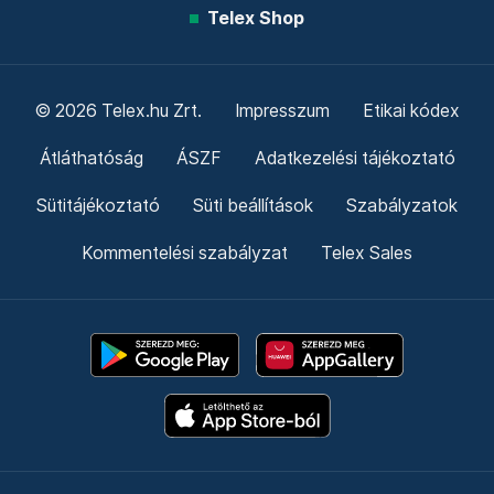
Telex Shop
© 2026 Telex.hu Zrt.
Impresszum
Etikai kódex
Átláthatóság
ÁSZF
Adatkezelési tájékoztató
Sütitájékoztató
Süti beállítások
Szabályzatok
Kommentelési szabályzat
Telex Sales