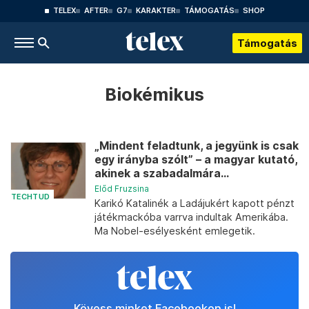
TELEX
AFTER
G7
KARAKTER
TÁMOGATÁS
SHOP
Támogatás
Biokémikus
„Mindent feladtunk, a jegyünk is csak
egy irányba szólt” – a magyar kutató,
akinek a szabadalmára...
Előd Fruzsina
TECHTUD
Karikó Katalinék a Ladájukért kapott pénzt
játékmackóba varrva indultak Amerikába.
Ma Nobel-esélyesként emlegetik.
Kövess minket Facebookon is!