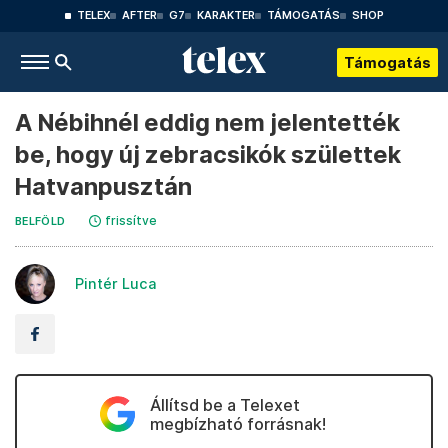
TELEX
AFTER
G7
KARAKTER
TÁMOGATÁS
SHOP
Támogatás
A Nébihnél eddig nem jelentették
be, hogy új zebracsikók születtek
Hatvanpusztán
frissítve
BELFÖLD
Pintér Luca
Állítsd be a Telexet
megbízható forrásnak!