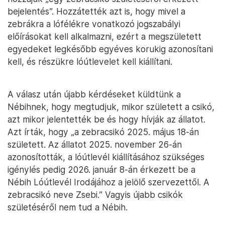
bejelentés”. Hozzátették azt is, hogy mivel a
zebrákra a lófélékre vonatkozó jogszabályi
előírásokat kell alkalmazni, ezért a megszületett
egyedeket legkésőbb egyéves korukig azonosítani
kell, és részükre lóútlevelet kell kiállítani.
A válasz után újabb kérdéseket küldtünk a
Nébihnek, hogy megtudjuk, mikor született a csikó,
azt mikor jelentették be és hogy hívják az állatot.
Azt írták, hogy „a zebracsikó 2025. május 18-án
született. Az állatot 2025. november 26-án
azonosították, a lóútlevél kiállításához szükséges
igénylés pedig 2026. január 8-án érkezett be a
Nébih Lóútlevél Irodájához a jelölő szervezettől. A
zebracsikó neve Zsebi.” Vagyis újabb csikók
születéséről nem tud a Nébih.