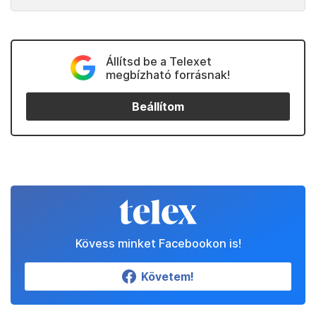
Állítsd be a Telexet
megbízható forrásnak!
Beállítom
Kövess minket Facebookon is!
Követem!