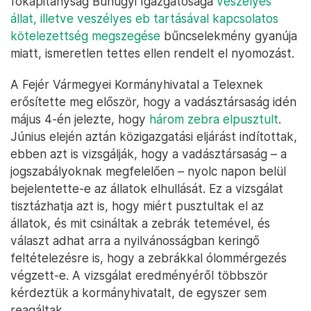
főkapitányság Bűnügyi Igazgatósága
veszélyes
állat, illetve veszélyes eb tartásával kapcsolatos
kötelezettség megszegése
bűncselekmény gyanúja
miatt, ismeretlen tettes ellen rendelt el nyomozást.
A Fejér Vármegyei Kormányhivatal a Telexnek
erősítette meg először, hogy a vadásztársaság idén
május 4-én jelezte, hogy
három zebra elpusztult
.
Június elején aztán közigazgatási eljárást indítottak,
ebben azt is vizsgálják, hogy a vadásztársaság – a
jogszabályoknak megfelelően – nyolc napon belül
bejelentette-e az állatok elhullását. Ez a vizsgálat
tisztázhatja azt is, hogy miért pusztultak el az
állatok, és mit csináltak a zebrák tetemével, és
választ adhat arra a nyilvánosságban keringő
feltételezésre is, hogy a zebrákkal ólommérgezés
végzett-e. A vizsgálat eredményéről többször
kérdeztük a kormányhivatalt, de egyszer sem
reagáltak.