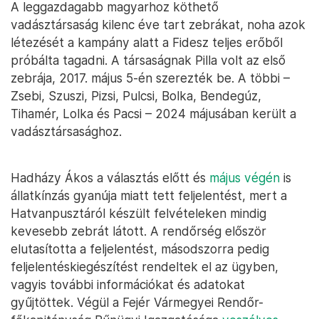
A leggazdagabb magyarhoz köthető
vadásztársaság kilenc éve tart zebrákat, noha azok
létezését a kampány alatt a Fidesz teljes erőből
próbálta tagadni. A társaságnak Pilla volt az első
zebrája, 2017. május 5-én szerezték be. A többi –
Zsebi, Szuszi, Pizsi, Pulcsi, Bolka, Bendegúz,
Tihamér, Lolka és Pacsi – 2024 májusában került a
vadásztársasághoz.
Hadházy Ákos a választás előtt és
május végén
is
állatkínzás gyanúja miatt tett feljelentést, mert a
Hatvanpusztáról készült felvételeken mindig
kevesebb zebrát látott. A rendőrség először
elutasította a feljelentést, másodszorra pedig
feljelentéskiegészítést rendeltek el az ügyben,
vagyis további információkat és adatokat
gyűjtöttek. Végül a Fejér Vármegyei Rendőr-