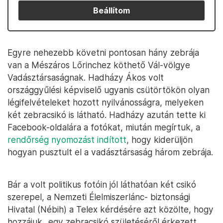
Beállítom
Egyre nehezebb követni pontosan hány zebrája
van a Mészáros Lőrinchez köthető Vál-völgye
Vadásztársaságnak. Hadházy Ákos volt
országgyűlési képviselő ugyanis csütörtökön olyan
légifelvételeket hozott nyilvánosságra, melyeken
két zebracsikó is látható. Hadházy azután tette ki
Facebook-oldalára a fotókat, miután megírtuk, a
rendőrség nyomozást indított
, hogy kiderüljön
hogyan pusztult el a vadásztársaság három zebrája.
Bár a volt politikus fotóin jól láthatóan két csikó
szerepel, a Nemzeti Élelmiszerlánc- biztonsági
Hivatal (Nébih) a Telex kérdésére azt közölte, hogy
hozzájuk „egy zebracsikó születéséről érkezett