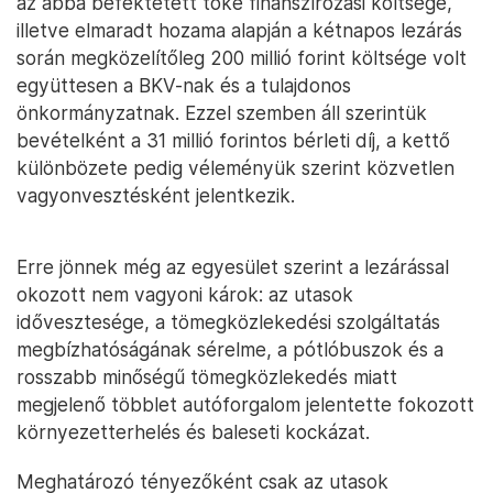
az abba befektetett tőke finanszírozási költsége,
illetve elmaradt hozama alapján a kétnapos lezárás
során megközelítőleg 200 millió forint költsége volt
együttesen a BKV-nak és a tulajdonos
önkormányzatnak. Ezzel szemben áll szerintük
bevételként a 31 millió forintos bérleti díj, a kettő
különbözete pedig véleményük szerint közvetlen
vagyonvesztésként jelentkezik.
Erre jönnek még az egyesület szerint a lezárással
okozott nem vagyoni károk: az utasok
idővesztesége, a tömegközlekedési szolgáltatás
megbízhatóságának sérelme, a pótlóbuszok és a
rosszabb minőségű tömegközlekedés miatt
megjelenő többlet autóforgalom jelentette fokozott
környezetterhelés és baleseti kockázat.
Meghatározó tényezőként csak az utasok