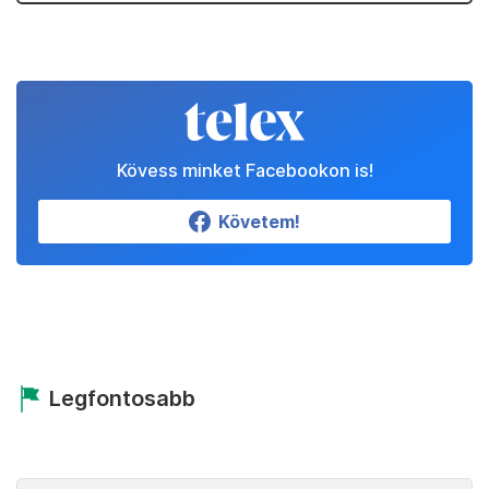
Kövess minket Facebookon is!
Követem!
Legfontosabb