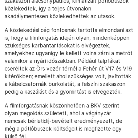
szakaszon alacsonypadlós, klimatizált pótlóbuszok
közlekedtek, így a teljes útvonalon
akadálymentesen közlekedhettek az utasok.
A közlekedési cég fontosnak tartotta elmondani azt
is, hogy a filmforgatás idején olyan, mindenképpen
szükséges karbantartásokat is elvégeztek,
amelyekhez ugyanígy le kellett volna zárni a metrót
valamikor a nyári időszakban. Például talpfákat
cseréltek az Örs vezér térnél a Fehér út V17 és V19
kitérőkben; emellett ahol szükséges volt, javították
a kábelcsatornák burkolatát, a felszíni szakaszon
pedig a kaszálást és a gyomirtást is elvégezték.
A filmforgatásnak köszönhetően a BKV szerint
olyan megoldás született, ahol a vágányzár
nemcsak bérletidíj-bevételt eredményezett, de
még a pótlóbuszok költségeit is megfizette egy
külső fél.