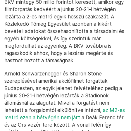
BKV mintegy 50 millió forintot keresett, amikor egy
filmforgatás kedvéért a június 20-21-i hétvégén
lezárta a 2-es metró egyik hosszú szakaszát. A
Közlekedő Tömeg Egyesület azonban a kikért
bevételi adatokat összehasonlította a társadalmi és
egyéb költségekkel, és így szerintük már
megfordulhat az egyenleg. A BKV továbbra is
ragaszkodik ahhoz, hogy a lezárás megérte és
hasznot hozott a társaságnak.
Arnold Schwarzenegger és Sharon Stone
szereplésével amerikai akciófilmet forgattak
Budapesten, az egyik jelenet felvételéhez pedig a
június 20-21-i hétvégén lezárták a Stadionok
állomásnál az alagutat. Mivel a forgatást nem
lehetett a forgalomtól elkülönítve intézni,
az M2-es
metró ezen a hétvégén nem járt
a Deák Ferenc tér
és az Örs vezér tere között. A vonal felén így