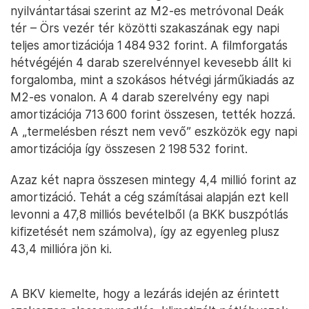
nyilvántartásai szerint az M2-es metróvonal Deák
tér – Örs vezér tér közötti szakaszának egy napi
teljes amortizációja 1 484 932 forint. A filmforgatás
hétvégéjén 4 darab szerelvénnyel kevesebb állt ki
forgalomba, mint a szokásos hétvégi járműkiadás az
M2-es vonalon. A 4 darab szerelvény egy napi
amortizációja 713 600 forint összesen, tették hozzá.
A „termelésben részt nem vevő” eszközök egy napi
amortizációja így összesen 2 198 532 forint.
Azaz két napra összesen mintegy 4,4 millió forint az
amortizáció. Tehát a cég számításai alapján ezt kell
levonni a 47,8 milliós bevételből (a BKK buszpótlás
kifizetését nem számolva), így az egyenleg plusz
43,4 millióra jön ki.
A BKV kiemelte, hogy a lezárás idején az érintett