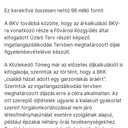
Ez kerekítve összesen nettó 98 millió forint.
A BKV továbbá közölte, hogy az árkalkuláció BKV-
ra vonatkozó része a Fővárosi Közgyűlés által
elfogadott Üzleti Terv részét képező
Ingatlangazdálkodási Tervben meghatározott díjak
figyelembevételével készült.
A Közlekedő Tömeg már az előzetes díjkalkulációt is
kifogásolja, szerintük az történt, hogy a BKK
„családi házat adott egy garzonlakás áráért”.
Szerintük az ingatlangazdálkodási tervben
meghatározott díjazás erre a célra alkalmatlan. Az
ott szereplő díjtételek ugyanis a kialakult gyakorlat
szerint forgalomkorlátozással nem járó
létesítményhasználat esetére szolgálnak alapul,
például éjszakai néhány órás tevékenységekhez.