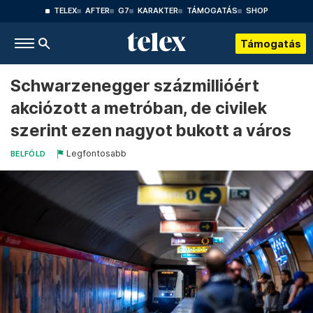
TELEX
AFTER
G7
KARAKTER
TÁMOGATÁS
SHOP
Támogatás
Schwarzenegger százmillióért
akciózott a metróban, de civilek
szerint ezen nagyot bukott a város
Legfontosabb
BELFÖLD