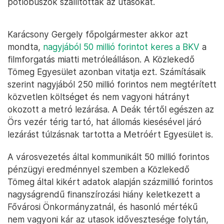
pótlóbuszok szállították az utasokat.
Karácsony Gergely főpolgármester akkor azt
mondta,
nagyjából 50 millió forintot keres a BKV
a
filmforgatás miatti metróleálláson. A Közlekedő
Tömeg Egyesület azonban vitatja ezt. Számításaik
szerint nagyjából 250 millió forintos nem megtérített
közvetlen költséget és nem vagyoni hátrányt
okozott a metró lezárása. A Deák tértől egészen az
Örs vezér térig tartó, hat állomás kiesésével járó
lezárást túlzásnak tartotta a Metróért Egyesület is.
A városvezetés által kommunikált 50 millió forintos
pénzügyi eredménnyel szemben a Közlekedő
Tömeg által kikért adatok alapján százmillió forintos
nagyságrendű finanszírozási hiány keletkezett a
Fővárosi Önkormányzatnál, és hasonló mértékű
nem vagyoni kár az utasok idővesztesége folytán,