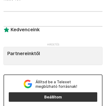
Kedvenceink
Partnereinktől
Állítsd be a Telexet
megbízható forrásnak!
Beállítom