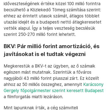
időveszteségének értéke közel 100 millió forintra
becsülhető a Közlekedő Tömeg számítása szerint:
ehhez az érintett utasok számát, átlagos többlet
utazási idejét és a budapesti nettó átlagkeresetet
vették alapul. Így a teljes veszteség becslésük
szerint 250-270 millió forint lehetett.
BKV: Pár millió forint amortizáció, és
javításokat is el tudtak végezni
Megkerestük a BKV-t az ügyben, az ő számaik
egészen mást mutatnak. Szerintük a főváros
nagyjából 43 millió forint plusszal zárt. Ez közelít
ahhoz az 50 milliós összeghez, amennyit
Karácsony
Gergely főpolgármester szerint keresett Budapest
a filmforgatás miatti lezáráson.
Mint lapunknak írták, a cég számviteli