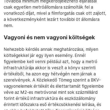
Továbbá minimum megkérdőjelezhető eljárással
csak egyetlen metróállomásra számolták fel a
vonatkozó díjat, mivel a filmforgatás csak ott zajlott,
a következményként lezárt további öt állomásra
nem.
Vagyoni és nem vagyoni költségek
Nehezebb kérdés annak meghatározása, milyen
költségekkel jár egy ilyen esemény. Ennél
figyelembe kell venni például azt, hogy a metró
infrastruktúrája akkor is veszít a könyv szerinti
értékéből, ha azon egy hétvégén nem járnak a
szerelvények. A Közlekedő Tömeg szerint a BKV-
vagyonelemek értékét és élettartamát figyelembe
véve az M2-es metróvonal mint sok százmilliárd
forint értékű infrastruktúra és eszközállomány
érintett időszakra eső értékcsökkenési leírása, és