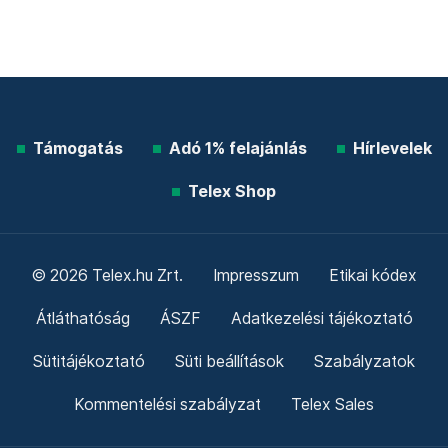
Támogatás
Adó 1% felajánlás
Hírlevelek
Telex Shop
© 2026 Telex.hu Zrt.
Impresszum
Etikai kódex
Átláthatóság
ÁSZF
Adatkezelési tájékoztató
Sütitájékoztató
Süti beállítások
Szabályzatok
Kommentelési szabályzat
Telex Sales