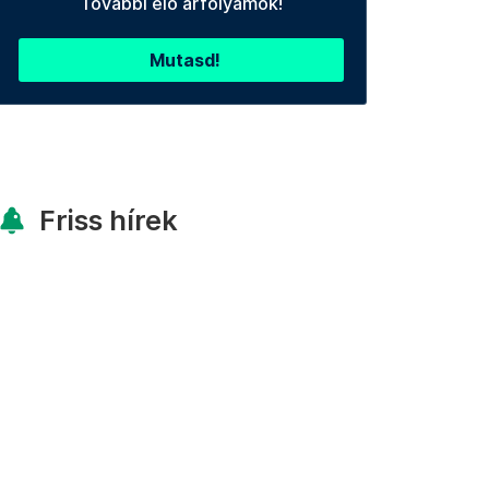
További élő árfolyamok!
Mutasd!
Friss hírek