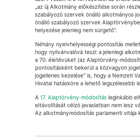
„az új Alkotmány előkészítése során részle
szabályozó szervek önálló alkotmányos jogá
önálló szabályozó szervek Alaptörvénybe
helyezése jelenleg nem sürgető”.
Néhány nyelvhelyességi pontosítás melle
hogy nyilvánvalóvá teszi: a jelenlegi alkot
a 70. életévüket (az Alaptörvény-módosít
pontosításként bekerül a közvagyon jogel
jogellenes kezelése” is, hogy a Nemzeti 
Hivatal hatásköre a lehető legszélesebb l
A
17. Alaptörvény-módosítás
leginkább el
eltávolítását célzó javaslatban nem lesz v
Az alkotmánymódosítás parlamenti vitáj