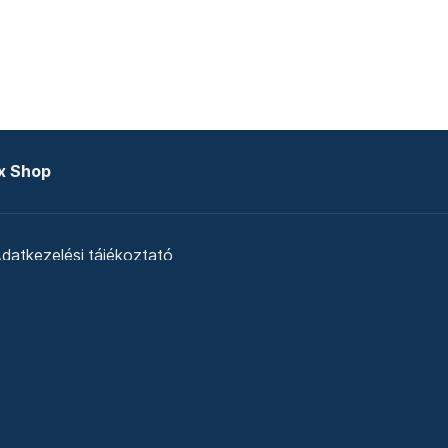
x Shop
datkezelési tájékoztató
zat
Telex Sales