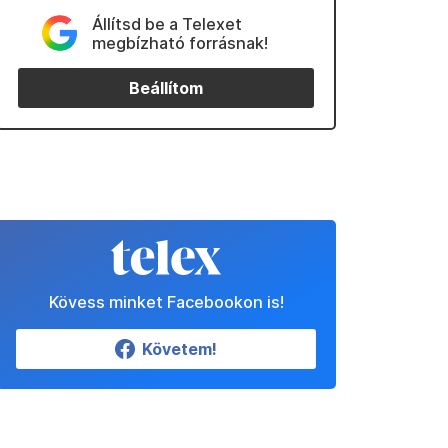
Állítsd be a Telexet
megbízható forrásnak!
Beállítom
Kövess minket Facebookon is!
Követem!