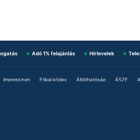
ogatás
Adó 1% felajánlás
Hírlevelek
Tele
Impresszum
Etikai kódex
Átláthatóság
ÁSZF
A
Süti beállítások
Szabályzatok
Kommentelési szabály