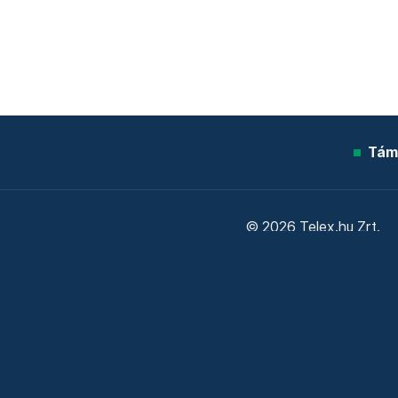
Tám
© 2026 Telex.hu Zrt.
Sütitájékoztató