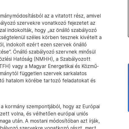
kotmánymódosításból az a vitatott rész, amivel
bályozó szervekre vonatkozó fejezetet az
al indokolták, hogy „az önálló szabályozó
kségtelenül széles körben tesznek kivételt a
l, indokolt ezért ezen szervek önálló
ése”. Önálló szabályozó szervnek minősül
közlési Hatóság (NMHH), a Szabályozott
TFH) vagy a Magyar Energetikai és Közmű-
rmánytól független szervek sarkalatos
tó hatalom körébe tartozó feladatokat és
ma a kormány szempontjából, hogy az Európai
zett volna, és vélhetően európai uniós
maga után. A mostani módosítóban azt írják,
zabályozó szervekre vonatkozó részt, mert