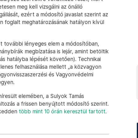
tesen meg kell vizsgálni az önálló
llását, ezért a módosító javaslat szerint az
n foglalt meghatározásának hatályon kívül
tt további lényeges elem a módosítóban,
mánybírák megbízatása is lejár, amint betöltik
ás hatályba lépését követően). Technikai
lenes felhasználása mellett „a közvagyon
Vagyonvisszaszerzési és Vagyonvédelmi
egyen.
híresült elemében, a Sulyok Tamás
áltozás a frissen benyújtott módosító szerint.
a kedden
több mint 10 órán keresztül tartott
.