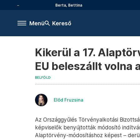
Berta, Bettina
Menü
Kereső
Kikerül a 17. Alaptö
EU beleszállt volna
BELFÖLD
Előd Fruzsina
Az Országgyűlés Törvényalkotási Bizottsá
képviselők benyújtották módosító indítvá
Alaptörvény-módosításhoz képest – derül k