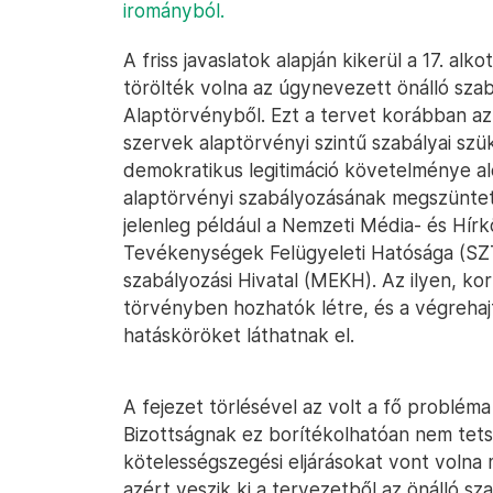
irományból.
A friss javaslatok alapján kikerül a 17. al
törölték volna az úgynevezett önálló sza
Alaptörvényből. Ezt a tervet korábban azz
szervek alaptörvényi szintű szabályai szü
demokratikus legitimáció követelménye aló
alaptörvényi szabályozásának megszüntet
jelenleg például a Nemzeti Média- és Hír
Tevékenységek Felügyeleti Hatósága (SZ
szabályozási Hivatal (MEKH). Az ilyen, ko
törvényben hozhatók létre, és a végrehaj
hatásköröket láthatnak el.
A fejezet törlésével az volt a fő problé
Bizottságnak ez borítékolhatóan nem tets
kötelességszegési eljárásokat vont volna 
azért veszik ki a tervezetből az önálló s