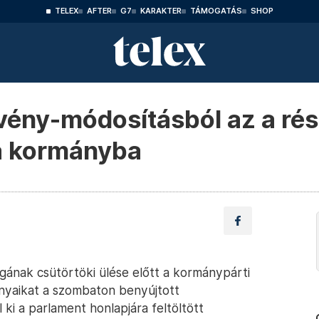
TELEX
AFTER
G7
KARAKTER
TÁMOGATÁS
SHOP
rvény-módosításból az a rés
 a kormányba
gának csütörtöki ülése előtt a kormánypárti
nyaikat a szombaton benyújtott
i a parlament honlapjára feltöltött