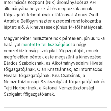
Információs Központ (NIK) állományából az AH
állományába helyezik át és megbízzák annak
főigazgatói feladatainak ellátásával. Annus Zsolt
Antalt a Belügyminiszter ezredesi rendfokozatba
lépteti elő. A kinevezések június 14-től hatályosak.
Magyar Péter miniszterelnök pénteken, június 13-ai
hatállyal
mentette fel tisztségéből
a négy
nemzetbiztonsági szolgálat főigazgatóját, ennek
megfelelően péntek este megszűnt a kinevezése
Bárdos Szabolcsnak, az Alkotmányvédelmi Hivatal
főigazgatójának, Oláh Krisztiánnak, az Információs
Hivatal főigazgatójának, Kiss Csabának, a
Nemzetbiztonsági Szakszolgálat főigazgatójának és
Tajti Norbertnek, a Katonai Nemzetbiztonsági
Szolgálat főigazgatójának.