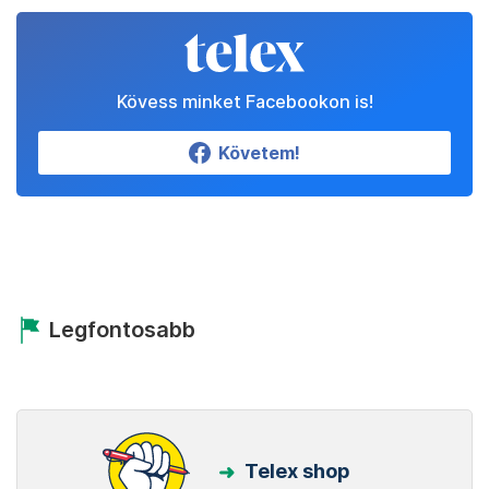
Kövess minket Facebookon is!
Követem!
Legfontosabb
Telex shop