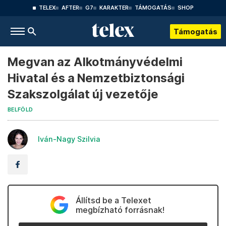
TELEX
AFTER
G7
KARAKTER
TÁMOGATÁS
SHOP
Támogatás
Megvan az Alkotmányvédelmi
Hivatal és a Nemzetbiztonsági
Szakszolgálat új vezetője
BELFÖLD
Iván-Nagy Szilvia
Állítsd be a Telexet
megbízható forrásnak!