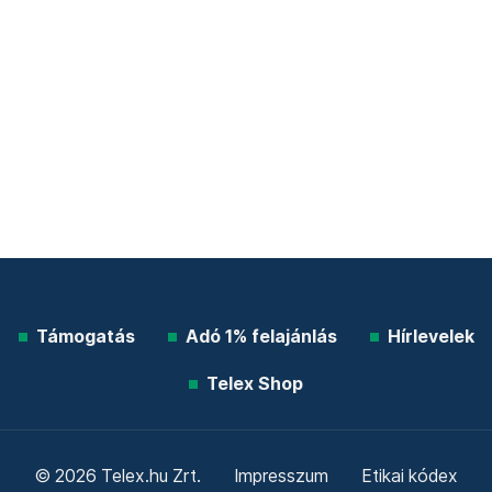
Támogatás
Adó 1% felajánlás
Hírlevelek
Telex Shop
© 2026 Telex.hu Zrt.
Impresszum
Etikai kódex