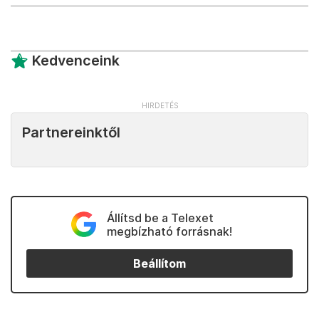
Kedvenceink
Partnereinktől
Állítsd be a Telexet
megbízható forrásnak!
Beállítom