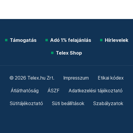
Támogatás
Adó 1% felajánlás
Hírlevelek
Telex Shop
© 2026 Telex.hu Zrt.
Impresszum
Etikai kódex
Átláthatóság
ÁSZF
Adatkezelési tájékoztató
Sütitájékoztató
Süti beállítások
Szabályzatok
Kommentelési szabályzat
Telex Sales