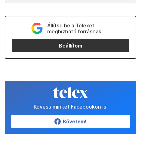
Állítsd be a Telexet
megbízható forrásnak!
Beállítom
Kövess minket Facebookon is!
Követem!