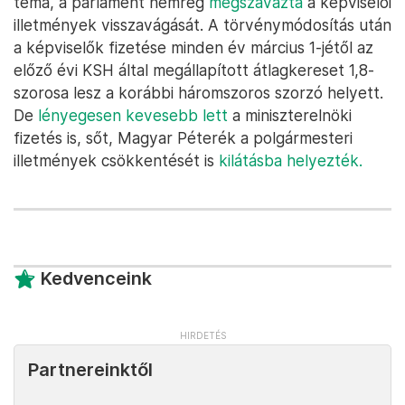
téma, a parlament nemrég
megszavazta
a képviselői
illetmények visszavágását. A törvénymódosítás után
a képviselők fizetése minden év március 1-jétől az
előző évi KSH által megállapított átlagkereset 1,8-
szorosa lesz a korábbi háromszoros szorzó helyett.
De
lényegesen kevesebb lett
a miniszterelnöki
fizetés is, sőt, Magyar Péterék a polgármesteri
illetmények csökkentését is
kilátásba helyezték.
Kedvenceink
Partnereinktől