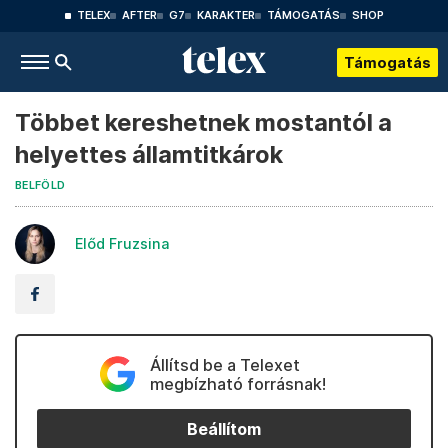
TELEX
AFTER
G7
KARAKTER
TÁMOGATÁS
SHOP
Támogatás
Többet kereshetnek mostantól a
helyettes államtitkárok
BELFÖLD
Előd Fruzsina
Állítsd be a Telexet
megbízható forrásnak!
Beállítom