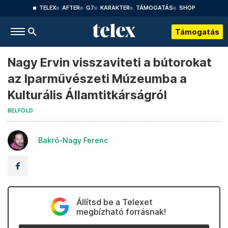
TELEX
AFTER
G7
KARAKTER
TÁMOGATÁS
SHOP
Támogatás
Nagy Ervin visszaviteti a bútorokat
az Iparművészeti Múzeumba a
Kulturális Államtitkárságról
BELFÖLD
Bakró-Nagy Ferenc
Állítsd be a Telexet
megbízható forrásnak!