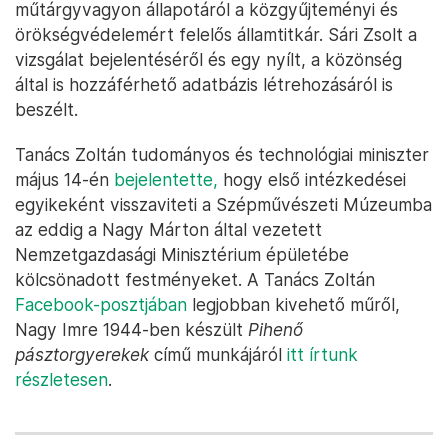
műtárgyvagyon állapotáról a közgyűjteményi és
örökségvédelemért felelős államtitkár. Sári Zsolt a
vizsgálat bejelentéséről és egy nyílt, a közönség
által is hozzáférhető adatbázis létrehozásáról is
beszélt.
Tanács Zoltán tudományos és technológiai miniszter
május 14-én
bejelentette,
hogy első intézkedései
egyikeként visszaviteti a Szépművészeti Múzeumba
az eddig a Nagy Márton által vezetett
Nemzetgazdasági Minisztérium épületébe
kölcsönadott festményeket. A Tanács Zoltán
Facebook-posztjában
legjobban kivehető műről,
Nagy Imre 1944-ben készült
Pihenő
pásztorgyerekek
című munkájáról
itt írtunk
részletesen
.