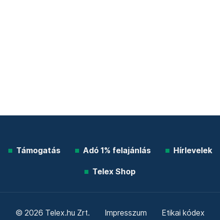
Támogatás
Adó 1% felajánlás
Hírlevelek
Telex Shop
© 2026 Telex.hu Zrt.
Impresszum
Etikai kódex