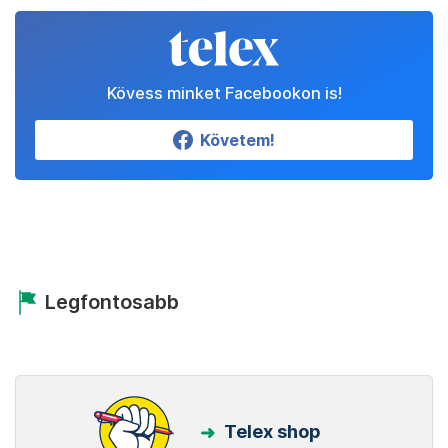
Kövess minket Facebookon is!
Követem!
Legfontosabb
Telex shop