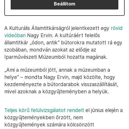
Beállítom
A Kulturális Államtitkárságról jelentkezett egy
rövid
videóban
Nagy Ervin. A kultúráért felelős
államtitkár „ódon, antik” bútorokra mutatott rá egy
szobában, mondván azokat az elődje az
Iparművészeti Múzeumból hozatta magának.
„Ami a múzeumból jött, annak a múzeumban a
helye” – mondta Nagy Ervin, majd közölte, hogy
kezdeményezte a bútordarabok visszaszállítását,
mivel azoknak a közgyűjteményben a helyük.
Teljes körű felülvizsgálatot rendelt
el június elején a
közgyűjteményekben őrzött, nem
közgyűjtemények számára kölcsönzött