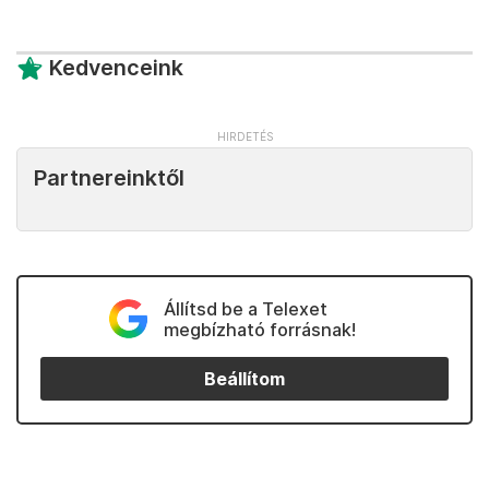
Kedvenceink
Partnereinktől
Állítsd be a Telexet
megbízható forrásnak!
Beállítom