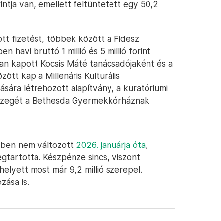
rintja van, emellett feltüntetett egy 50,2
tt fizetést, többek között a Fidesz
 havi bruttó 1 millió és 5 millió forint
an kapott Kocsis Máté tanácsadójaként és a
között kap a Millenáris Kulturális
ására létrehozott alapítvány, a kuratóriumi
 összegét a Bethesda Gyermekkórháznak
ben nem változott
2026. januárja óta
,
egtartotta. Készpénze sincs, viszont
 helyett most már 9,2 millió szerepel.
zása is.