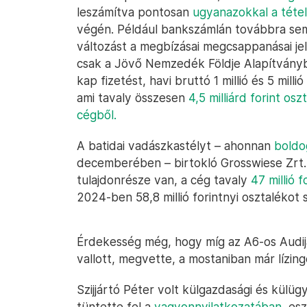
leszámítva pontosan
ugyanazokkal a tétel
végén. Például bankszámlán továbbra sem 
változást a megbízásai megcsappanásai jel
csak a Jövő Nemzedék Földje Alapítványba
kap fizetést, havi bruttó 1 millió és 5 milli
ami tavaly összesen
4,5 milliárd forint os
cégből.
A batidai vadászkastélyt – ahonnan
boldo
decemberében – birtokló Grosswiese Zrt.
tulajdonrésze van, a cég tavaly
47 millió 
2024-ben 58,8 millió forintnyi osztalékot
Érdekesség még, hogy míg az A6-os Audij
vallott, megvette, a mostaniban már lízing
Szijjártó Péter volt külgazdasági és külüg
tüntette fel a
vagyonnyilatkozatában
, es