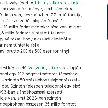
 a tavalyi évet. A
friss nyilatkozata alapján
 is megvan a festménye, amit ajándékba
rintja van, készpénzben 7,7 millió forintja,
int más szerződés alapján fennálló
10 millió forint megtakarítása van, míg az
millió forintot tüntetett fel amit
y változás, hogy a családi cégéből, a
r nem tüntette fel a
vi bruttó 200 és 500 ezer forintnyi
lési képviselő.
Vagyonnyilatkozata
alapján
donol egy 102 négyzetméteres társasházi
 – szintén 50 százalékos tulajdonrésszel –
óta. Szintén felesben tulajdonol egy első
1993-ban ajándékozással szerzett.
ője van, amit 2023-ban szintén
ampapírokban összesen 35 millió forintot