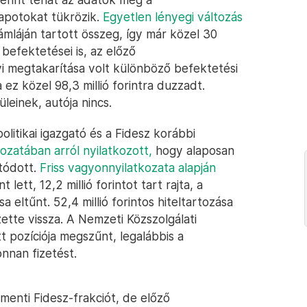
lapotokat tükrözik.
Egyetlen lényegi változás
számláján tartott összeg, így már közel 30
 a befektetései is, az előző
yi megtakarítása volt különböző befektetési
z közel 98,3 millió forintra duzzadt.
üleinek, autója nincs.
olitikai igazgató és a Fidesz korábbi
ozatában arról nyilatkozott,
hogy alaposan
atódott.
Friss vagyonnyilatkozata alapján
 lett, 12,2 millió forintot tart rajta, a
eltűnt. 52,4 millió forintos hiteltartozása
tte vissza. A Nemzeti Közszolgálati
 pozíciója megszűnt, legalábbis a
nnan fizetést.
menti Fidesz-frakciót, de előző