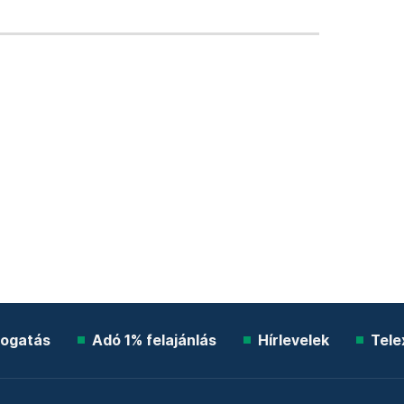
ogatás
Adó 1% felajánlás
Hírlevelek
Tele