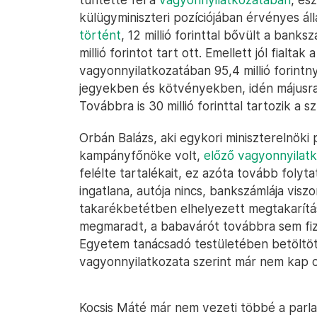
külügyminiszteri pozíciójában érvényes ál
történt
, 12 millió forinttal bővült a bank
millió forintot tart ott. Emellett jól fialtak
vagyonnyilatkozatában 95,4 millió forintn
jegyekben és kötvényekben, idén májusra e
Továbbra is 30 millió forinttal tartozik a sz
Orbán Balázs, aki egykori miniszterelnöki p
kampányfőnöke volt,
előző vagyonnyilatk
felélte tartalékait, ez azóta tovább folyt
ingatlana, autója nincs, bankszámlája viszont
takarékbetétben elhelyezett megtakarítása 
megmaradt, a babavárót továbbra sem fize
Egyetem tanácsadó testületében betöltött
vagyonnyilatkozata szerint már nem kap o
Kocsis Máté már nem vezeti többé a parla