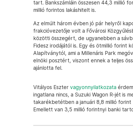
tart. Bankszámláin összesen 44,3 millió fo
millió forintos lakáshitelt is.
Az elmúlt három évben jó pár helyről kapo
frakcióvezetője volt a Fővárosi Közgyűlésben
közötti összegért, de ugyanebben a sávb
Fidesz irodájától is. Egy és ötmillió forint 
Alapítványtól, ami a Millenáris Park megóv
elnöki posztért, viszont ennek a teljes
ajánlotta fel.
Vitályos Eszter
vagyonnyilatkozata
érdem
ingatlana nincs, a Suzuki Wagon R-jét is m
takarékbetétben a januári 8,8 millió forint
Emellett van 3,5 millió forintnyi banki tarto