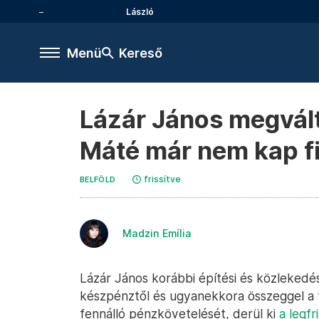
László
Menü
Kereső
Lázár János megvált 
Máté már nem kap fi
frissítve
BELFÖLD
Madzin Emília
Lázár János korábbi építési és közlekedési 
készpénztől és ugyanekkora összeggel a 
fennálló pénzkövetelését, derül ki
a legf