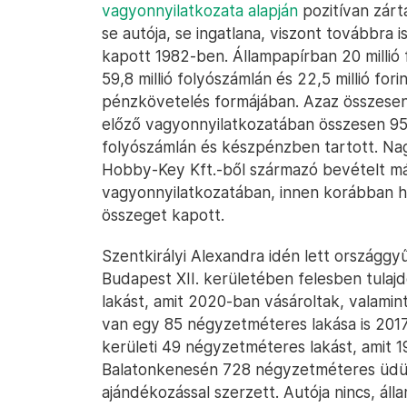
vagyonnyilatkozata alapján
pozitívan zárta
se autója, se ingatlana, viszont továbbra
kapott 1982-ben. Állampapírban 20 millió fo
59,8 millió folyószámlán és 22,5 millió for
pénzkövetelés formájában. Azaz összesen 1
előző vagyonnyilatkozatában összesen 95,6 
folyószámlán és készpénzben tartott. Nag
Hobby-Key Kft.-ből származó bevételt má
vagyonnyilatkozatában, innen korábban ha
összeget kapott.
Szentkirályi Alexandra idén lett országgyű
Budapest XII. kerületében felesben tulaj
lakást, amit 2020-ban vásároltak, valamint
van egy 85 négyzetméteres lakása is 2017 
kerületi 49 négyzetméteres lakást, amit 
Balatonkenesén 728 négyzetméteres üdül
ajándékozással szerzett. Autója nincs, áll