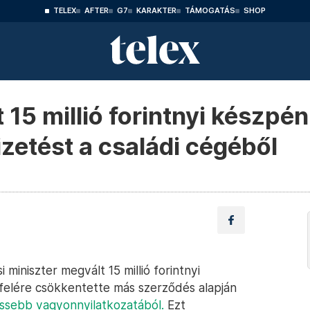
TELEX
AFTER
G7
KARAKTER
TÁMOGATÁS
SHOP
15 millió forintnyi készpén
zetést a családi cégéből
miniszter megvált 15 millió forintnyi
felére csökkentette más szerződés alapján
rissebb vagyonnyilatkozatából.
Ezt