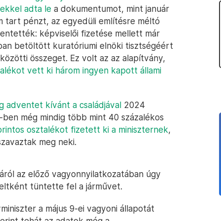
ekkel adta le
a dokumentumot, mint január
tart pénzt, az egyedüli említésre méltó
entették: képviselői fizetése mellett már
n betöltött kuratóriumi elnöki tisztségéért
ó közötti összeget. Ez volt az az alapítvány,
ztalékot vett ki három ingyen kapott állami
g adventet kívánt a családjával
2024
-ben még mindig több mint 40 százalékos
forintos osztalékot fizetett ki a miniszternek
,
 szavaztak meg neki.
áról az előző vagyonnyilatkozatában úgy
eltként tüntette fel a járművet.
yminiszter a május 9-ei vagyoni állapotát
zerint tehát az adatok még a