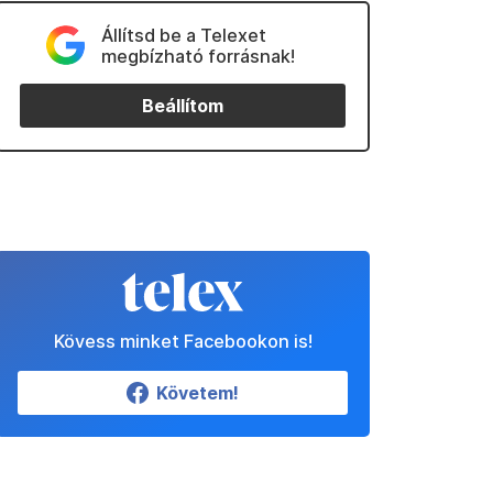
Állítsd be a Telexet
megbízható forrásnak!
Beállítom
Kövess minket Facebookon is!
Követem!