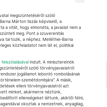
vatal megszüntetéséről szóló
i-Barna Márton tiszás képviselő, a
tta a vitát, hogy elmondta, a javaslat nem a
zünteti meg. Pont a szuverenitás
hova tartozik, a néphez. Melléthei-Barna
leges közfeladatot nem lát el, politikai
 felszólalásával
indult. A miniszterelnök
szüntetéséről szóló törvényjavaslatról
-rendszer jogállamot lebontó rombolásának
történelem szemétdombjára”. A másik,
rdetések elleni törvényjavaslatról azt
vett minket, akármerre néztünk,
llított ellenségeket láttunk, akiktől félni,
ropagandával okoztak a nemzetnek, anyagilag,