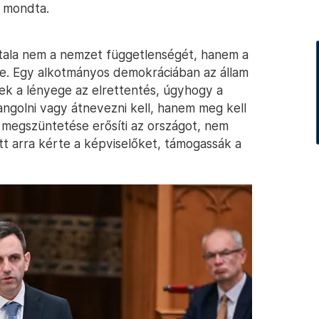
n, mondta.
atala nem a nemzet függetlenségét, hanem a
e. Egy alkotmányos demokráciában az állam
k a lényege az elrettentés, úgyhogy a
ngolni vagy átnevezni kell, hanem meg kell
l megszüntetése erősíti az országot, nem
tt arra kérte a képviselőket, támogassák a