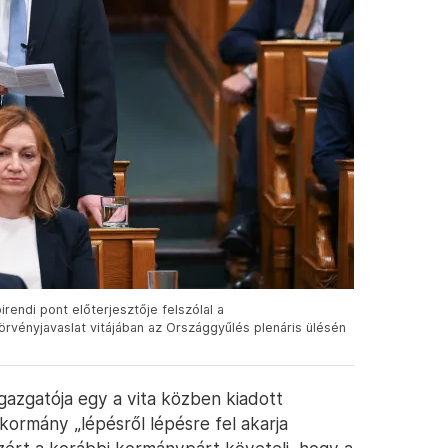
irendi pont előterjesztője felszólal a
rvényjavaslat vitájában az Országgyűlés plenáris ülésén
gazgatója egy a vita közben kiadott
kormány „lépésről lépésre fel akarja