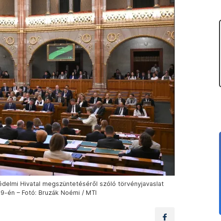
édelmi Hivatal megszüntetéséről szóló törvényjavaslat
 9-én – Fotó: Bruzák Noémi / MTI