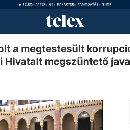
TELEX
AFTER
G7
KARAKTER
TÁMOGATÁS
SHOP
olt a megtestesült korrupció
 Hivatalt megszüntető javas