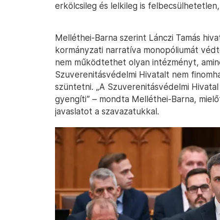
erkölcsileg és lelkileg is felbecsülhetetle
Melléthei-Barna szerint Lánczi Tamás hiv
kormányzati narratíva monopóliumát védt
nem működtethet olyan intézményt, amine
Szuverenitásvédelmi Hivatalt nem finomha
szüntetni. „A Szuverenitásvédelmi Hivata
gyengíti” – mondta Melléthei-Barna, mielő
javaslatot a szavazatukkal.