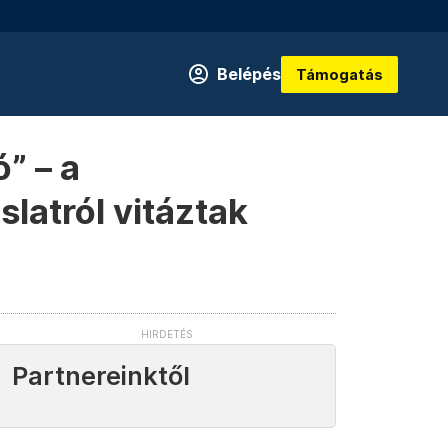
Belépés
Támogatás
” – a
latról vitáztak
Partnereinktől