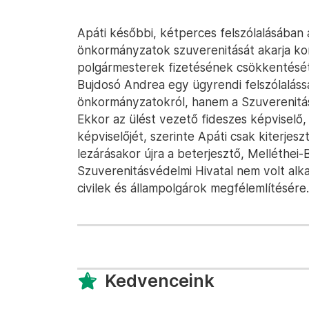
Apáti későbbi, kétperces felszólalásában a
önkormányzatok szuverenitását akarja kor
polgármesterek fizetésének csökkentését.
Bujdosó Andrea egy ügyrendi felszólalássa
önkormányzatokról, hanem a Szuverenitás
Ekkor az ülést vezető fideszes képviselő
képviselőjét, szerinte Apáti csak kiterjesz
lezárásakor újra a beterjesztő, Melléthei
Szuverenitásvédelmi Hivatal nem volt alk
civilek és állampolgárok megfélemlítésére.
Kedvenceink