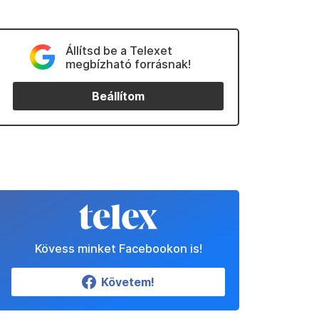
Állítsd be a Telexet
megbízható forrásnak!
Beállítom
Kövess minket Facebookon is!
Követem!