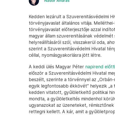
Nádor András
Kedden lezárult a Szuverenitásvédelmi Hi
törvényjavaslat általános vitája. Melléthe
törvényjavaslat előterjesztője azzal indíto
magyar állam szuverenitásának védelmét s
helyreállításáról szól, visszakerül oda, a
szerint a Szuverenitásvédelmi Hivatal tény
céllal, nyomásgyakorlásra jött létre.
A keddi ülés Magyar Péter
napirend előtti
először a Szuverenitásvédelmi Hivatal meg
beszélt, szerinte a törvénnyel az „Orbán
egyik legfontosabb ékkövét” helyezik „a 
kedden vitatott, gyűlöletkeltő politikai hi
mondta, a gyűlöletkeltés mindenhol körül
ugyanazokat az üzeneteket, rémisztőnek beá
rettegni kellett. A kár, amit a gyűlöletp