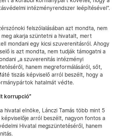
zért a korábbi kormánypárt követeli, hogy a
tásvédelmi intézményrendszer leépítésével”.
ezérszónoki felszólalásában azt mondta, nem
meg akarja szüntetni a hivatalt, mert
ell mondani egy kicsi szuverenitásról. Ahogy
elő is azt mondta, nem tudják támogatni a
ondani „a szuverenitás intézményi
tetéséről, hanem megreformálásáról, sőt,
té tiszás képviselő arról beszélt, hogy a
kormánypártok hatalmát védte.
lt korrupció”
a hivatal elnöke, Lánczi Tamás több mint 5
k képviselője arról beszélt, nagyon fontos a
svédelmi Hivatal megszüntetéséről, hanem
nitás.