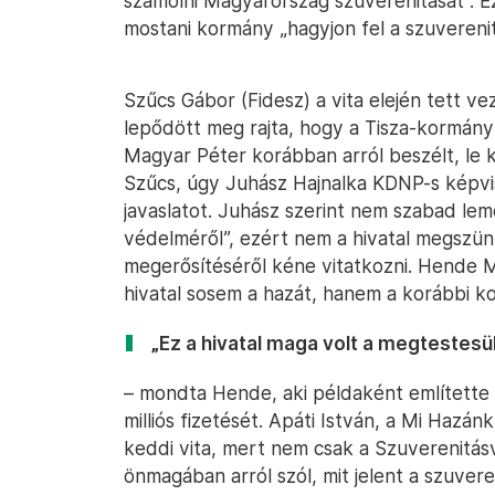
számolni Magyarország szuverenitását”. E
mostani kormány „hagyjon fel a szuvereni
Szűcs Gábor (Fidesz) a vita elején tett v
lepődött meg rajta, hogy a Tisza-kormány 
Magyar Péter korábban arról beszélt, le k
Szűcs, úgy Juhász Hajnalka KDNP-s képvis
javaslatot. Juhász szerint nem szabad lem
védelméről”, ezért nem a hivatal megszün
megerősítéséről kéne vitatkozni. Hende Má
hivatal sosem a hazát, hanem a korábbi 
„Ez a hivatal maga volt a megtestesü
– mondta Hende, aki példaként említette 
milliós fizetését. Apáti István, a Mi Hazán
keddi vita, mert nem csak a Szuverenitá
önmagában arról szól, mit jelent a szuvere