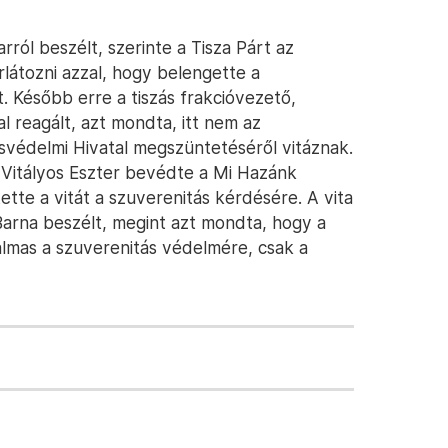
rról beszélt, szerinte a Tisza Párt az
látozni azzal, hogy belengette a
 Később erre a tiszás frakcióvezető,
l reagált, azt mondta, itt nem az
védelmi Hivatal megszüntetéséről vitáznak.
, Vitályos Eszter bevédte a Mi Hazánk
tette a vitát a szuverenitás kérdésére. A vita
-Barna beszélt, megint azt mondta, hogy a
almas a szuverenitás védelmére, csak a