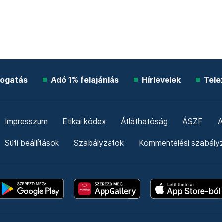
ogatás
Adó 1% felajánlás
Hírlevelek
Tele
Impresszum
Etikai kódex
Átláthatóság
ÁSZF
A
Süti beállítások
Szabályzatok
Kommentelési szabály