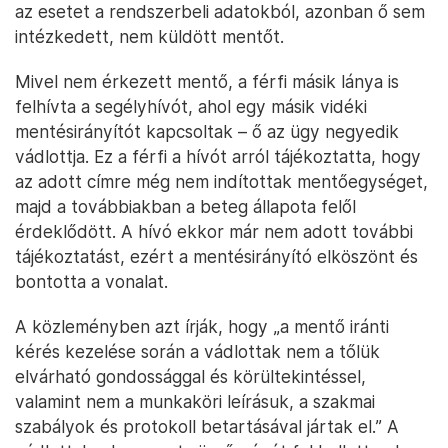
az esetet a rendszerbeli adatokból, azonban ő sem
intézkedett, nem küldött mentőt.
Mivel nem érkezett mentő, a férfi másik lánya is
felhívta a segélyhívót, ahol egy másik vidéki
mentésirányítót kapcsoltak – ő az ügy negyedik
vádlottja. Ez a férfi a hívót arról tájékoztatta, hogy
az adott címre még nem indítottak mentőegységet,
majd a továbbiakban a beteg állapota felől
érdeklődött. A hívó ekkor már nem adott további
tájékoztatást, ezért a mentésirányító elköszönt és
bontotta a vonalat.
A közleményben azt írják, hogy „a mentő iránti
kérés kezelése során a vádlottak nem a tőlük
elvárható gondossággal és körültekintéssel,
valamint nem a munkaköri leírásuk, a szakmai
szabályok és protokoll betartásával jártak el.” A