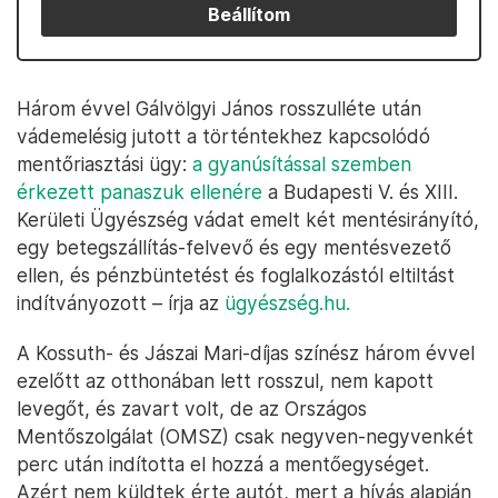
Beállítom
Három évvel Gálvölgyi János rosszulléte után
vádemelésig jutott a történtekhez kapcsolódó
mentőriasztási ügy:
a gyanúsítással szemben
érkezett panaszuk ellenére
a Budapesti V. és XIII.
Kerületi Ügyészség vádat emelt két mentésirányító,
egy betegszállítás-felvevő és egy mentésvezető
ellen, és pénzbüntetést és foglalkozástól eltiltást
indítványozott – írja az
ügyészség.hu.
A Kossuth- és Jászai Mari-díjas színész három évvel
ezelőtt az otthonában lett rosszul, nem kapott
levegőt, és zavart volt, de az Országos
Mentőszolgálat (OMSZ) csak negyven-negyvenkét
perc után indította el hozzá a mentőegységet.
Azért nem küldtek érte autót, mert a hívás alapján