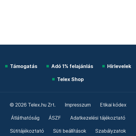
Támogatás
Adó 1% felajánlás
Hírlevelek
Telex Shop
© 2026 Telex.hu Zrt.
Impresszum
Etikai kódex
Átláthatóság
ÁSZF
Adatkezelési tájékoztató
Sütitájékoztató
Süti beállítások
Szabályzatok