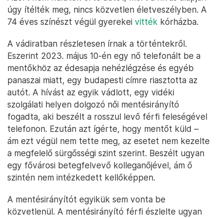
úgy ítélték meg, nincs közvetlen életveszélyben. A
74 éves színészt végül gyerekei
vitték
kórházba.
A vádiratban részletesen írnak a történtekről.
Eszerint 2023. május 10-én egy nő telefonált be a
mentőkhöz az édesapja nehézlégzése és egyéb
panaszai miatt, egy budapesti címre riasztotta az
autót. A hívást az egyik vádlott, egy vidéki
szolgálati helyen dolgozó női mentésirányító
fogadta, aki beszélt a rosszul levő férfi feleségével
telefonon. Ezután azt ígérte, hogy mentőt küld –
ám ezt végül nem tette meg, az esetet nem kezelte
a megfelelő sürgősségi szint szerint. Beszélt ugyan
egy fővárosi betegfelvevő kolleganőjével, ám ő
szintén nem intézkedett kellőképpen.
A mentésirányítót egyikük sem vonta be
közvetlenül. A mentésirányító férfi észlelte ugyan