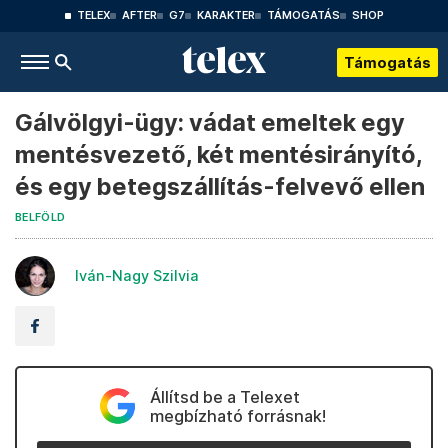
TELEX
AFTER
G7
KARAKTER
TÁMOGATÁS
SHOP
Támogatás
Gálvölgyi-ügy: vádat emeltek egy
mentésvezető, két mentésirányító,
és egy betegszállítás-felvevő ellen
BELFÖLD
Iván-Nagy Szilvia
Állítsd be a Telexet
megbízható forrásnak!