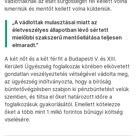
vádlottaknak az eset sürgősségét fel kellett volna
ismerniük és mentőt kellett volna küldeniük.
„A vádlottak mulasztásai miatt az
életveszélyes állapotban lévő sértett
mielőbbi szakszerű mentőellátása teljesen
elmaradt.”
A két nőt és a két férfit a Budapesti V. és XIII.
Kerületi Ügyészség foglalkozás körében elkövetett
gondatlan veszélyeztetés vétségével vádolta meg,
az ügyészség indítványozta, hogy a bíróság
büntetővégzésben szabjon ki pénzbüntetést velük
szemben, és tiltsa el őket határozott időre a
foglalkozásuk gyakorlásától. Emellett kötelezze
őket a több mint 1 millió forintos bűnügyi költség
viselésére.