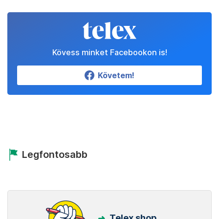
Kövess minket Facebookon is!
Követem!
Legfontosabb
Telex shop