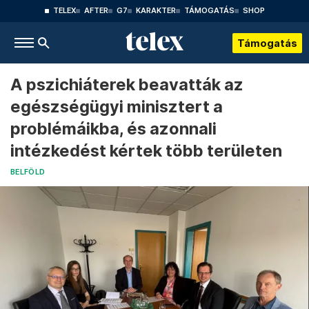
TELEX
AFTER
G7
KARAKTER
TÁMOGATÁS
SHOP
Támogatás
A pszichiáterek beavatták az
egészségügyi minisztert a
problémáikba, és azonnali
intézkedést kértek több területen
BELFÖLD