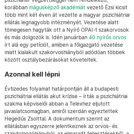
korábban
mágusképző akadémiát
vezető Ézsi kicsit
több mint két éven át vezette a magyar pszichiátriai
ellátás legnagyobb intézményét. Vezetése alatt
tömegesen hagyták ott a Nyírő OPAI-t szakorvosok
és más dolgozók is. Idén januárban
40 nyírős orvos
írt alá egy petíciót, amiben a főigazgató vezetése
miatt kialakult szakorvoshiányból adódóan többek
között osztálybezárásokat követeltek.
Azonnal kell lépni
Évtizedes folyamat határpontján áll a budapesti
pszichiátriai ellátás akut krízise – írták a pszichiátriai
szakma képviselői abban a Telexhez eljutott
javaslatcsomagban, amiről szerdán egyeztettek
Hegedűs Zsolttal. A dokumentum szerint az
ellátásban egyszerre jelentkeznek az orvos- és
szakdolgozóhiányból, az elmaradt fejlesztésekből, a