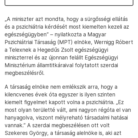
„A miniszter azt mondta, hogy a sürgősségi ellátás
és a pszichiátria kérdését most kiemelten kezeli az
egészségügyben” – nyilatkozta a Magyar
Pszichiátriai Társaság (MPT) elnöke, Wernigg Róbert
a Telexnek a Hegedűs Zsolt egészségügyi
miniszterrel és az újonnan felállt Egészségügyi
Minisztérium államtitkáraival folytatott szerdai
megbeszélésről.
A társaság elnöke nem emlékszik arra, hogy a
kilencvenes évek óta egyszer is ilyen szinten
kiemelt figyelmet kapott volna a pszichiátria. „Ez
most olyan területté vált, ami nagyon régóta el van
hanyagolva, viszont mélyreható társadalmi hatásai
vannak.” A szerdai megbeszélésen ott volt
Szekeres György, a társaság alelnöke is, aki azt