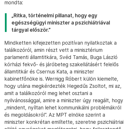
mondta:
„Ritka, történelmi pillanat, hogy egy
egészségügyi miniszter a pszichiátriával
tárgyal először.”
Mindketten kifejezetten pozitívan nyilatkoztak a
találkozóról, amin részt vett a minisztérium
parlamenti államtitkára, Svéd Tamás, Buga László
kórházi fekvő- és járóbeteg szakellátásért felelős
államtitkár és Csernus Kata, a miniszter
kabinetfőnöke is. Wernigg Róbert külön kiemelte,
hogy utána megkérdezték Hegedűs Zsoltot, mi az,
amit a találkozóról meg lehet osztani a
nyilvánossággal, amire a miniszter úgy reagált, hogy
„mindent, nyíltan lehet kommunikálni problémákról
és megoldásokról”. Az MPT elnöke szerint a
miniszter konkrétan említette, szeretne pszichiátriai