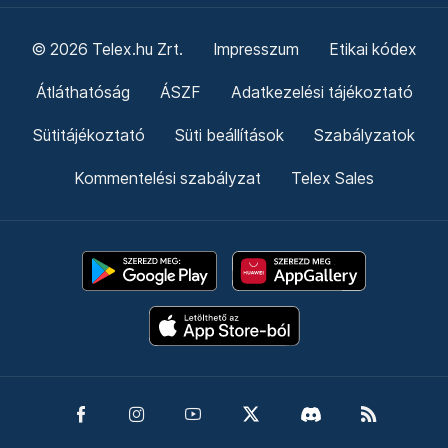
© 2026 Telex.hu Zrt.
Impresszum
Etikai kódex
Átláthatóság
ÁSZF
Adatkezelési tájékoztató
Sütitájékoztató
Süti beállítások
Szabályzatok
Kommentelési szabályzat
Telex Sales