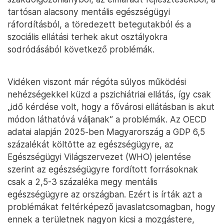
tartósan alacsony mentális egészségügyi
ráfordításból, a töredezett betegutakból és a
szociális ellátási terhek akut osztályokra
sodródásából következő problémák.
Vidéken viszont már régóta súlyos működési
nehézségekkel küzd a pszichiátriai ellátás, így csak
„idő kérdése volt, hogy a fővárosi ellátásban is akut
módon láthatóvá váljanak” a problémák. Az OECD
adatai alapján 2025-ben Magyarország a GDP 6,5
százalékát költötte az egészségügyre, az
Egészségügyi Világszervezet (WHO) jelentése
szerint az egészségügyre fordított forrásoknak
csak a 2,5-3 százaléka megy mentális
egészségügyre az országban. Ezért is írták azt a
problémákat feltérképező javaslatcsomagban, hogy
ennek a területnek nagyon kicsi a mozgástere,