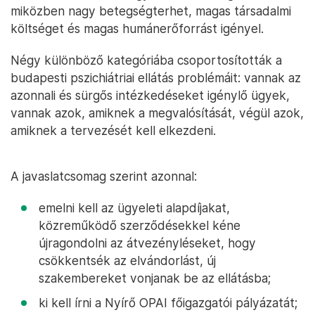
miközben nagy betegségterhet, magas társadalmi
költséget és magas humánerőforrást igényel.
Négy különböző kategóriába csoportosították a
budapesti pszichiátriai ellátás problémáit: vannak az
azonnali és sürgős intézkedéseket igénylő ügyek,
vannak azok, amiknek a megvalósítását, végül azok,
amiknek a tervezését kell elkezdeni.
A javaslatcsomag szerint azonnal:
emelni kell az ügyeleti alapdíjakat,
közreműködő szerződésekkel kéne
újragondolni az átvezényléseket, hogy
csökkentsék az elvándorlást, új
szakembereket vonjanak be az ellátásba;
ki kell írni a Nyírő OPAI főigazgatói pályázatát;