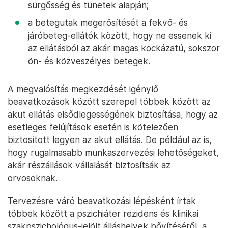
sürgősség és tünetek alapján;
a betegutak megerősítését a fekvő- és
járóbeteg-ellátók között, hogy ne essenek ki
az ellátásból az akár magas kockázatú, sokszor
ön- és közveszélyes betegek.
A megvalósítás megkezdését igénylő
beavatkozások között szerepel többek között az
akut ellátás elsődlegességének biztosítása, hogy az
esetleges felújítások esetén is kötelezően
biztosított legyen az akut ellátás. De például az is,
hogy rugalmasabb munkaszervezési lehetőségeket,
akár részállások vállalását biztosítsák az
orvosoknak.
Tervezésre váró beavatkozási lépésként írtak
többek között a pszichiáter rezidens és klinikai
szakpszichológus-jelölt álláshelyek bővítéséről, a