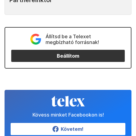
Partnereinktől
Állítsd be a Telexet
megbízható forrásnak!
Beállítom
Kövess minket Facebookon is!
Követem!