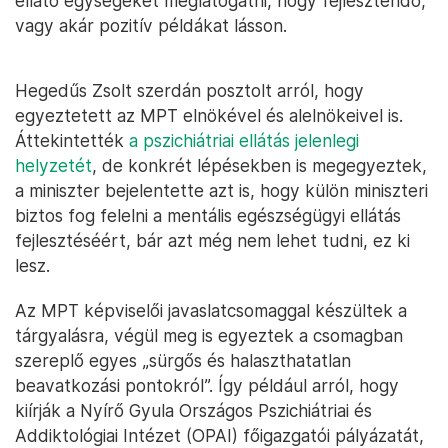
ellátó egységeket meglátogatni, hogy fejlesztendő,
vagy akár pozitív példákat lásson.
Hegedűs Zsolt szerdán posztolt arról, hogy
egyeztetett az MPT elnökével és alelnökeivel is.
Áttekintették
a pszichiátriai ellátás jelenlegi
helyzetét
, de konkrét lépésekben is megegyeztek,
a miniszter bejelentette azt is, hogy külön miniszteri
biztos fog felelni a mentális egészségügyi ellátás
fejlesztéséért, bár azt még nem lehet tudni, ez ki
lesz.
Az MPT képviselői javaslatcsomaggal készültek a
tárgyalásra, végül meg is egyeztek a csomagban
szereplő egyes „sürgős és halaszthatatlan
beavatkozási pontokról”. Így például arról, hogy
kiírják a Nyírő Gyula Országos Pszichiátriai és
Addiktológiai Intézet (OPAI) főigazgatói pályázatát,