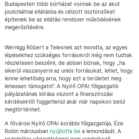
Budapesten több kórházat vonnak be az akut
pszichiátriai ellátásba és célzott ösztönzőket
építenek be az ellátási rendszer működésének
megerősítésére.
Wernigg Róbert a Telexnek azt mondta, az egyes
lépésekhez szükséges forrásokról még nem tudtak
részletesen beszélni, de abban bíznak, hogy „ha
sikerül visszanyerni az uniós forrásokat, lehet, hogy
lenne lehetőség arra, hogy ezt a területet meg
lehessen támogatni”. A Nyírő OPAI főigazgatói
pályázatának kiírása viszont a finanszírozási
kérdésektől függetlenül akár már napokon belül
megtörténhet.
A fővárosi Nyírő OPAI korábbi főigazgatója, Ézsi
Robin márciusban
nyújtotta be
a lemondását. A
pszichiáter végzettséggel nem rendelkező,