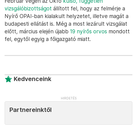
Február végén az Okfő
külső, független
vizsgálóbizottságot
állított fel, hogy az felmérje a
Nyírő OPAI-ban kialakult helyzetet, illetve magát a
budapesti ellátást is. Még a most lezárult vizsgálat
előtt, március elején újabb
19 nyírős orvos
mondott
fel, egytől egyig a főigazgató miatt.
Kedvenceink
Partnereinktől