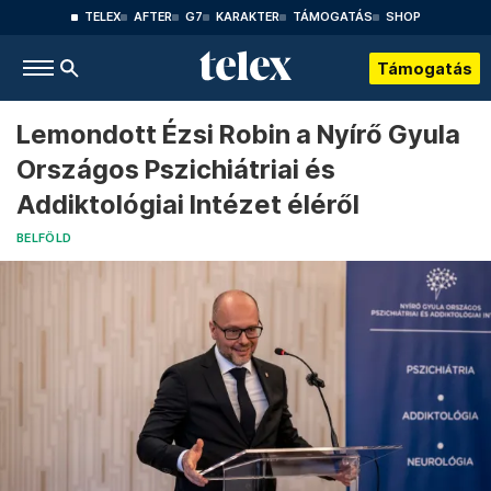
TELEX
AFTER
G7
KARAKTER
TÁMOGATÁS
SHOP
Támogatás
Lemondott Ézsi Robin a Nyírő Gyula
Országos Pszichiátriai és
Addiktológiai Intézet éléről
BELFÖLD