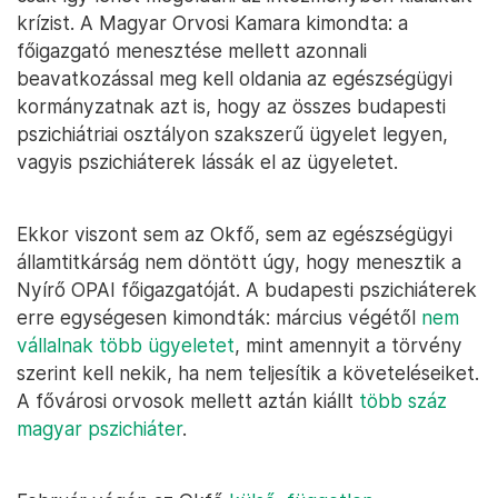
krízist. A Magyar Orvosi Kamara kimondta: a
főigazgató menesztése mellett azonnali
beavatkozással meg kell oldania az egészségügyi
kormányzatnak azt is, hogy az összes budapesti
pszichiátriai osztályon szakszerű ügyelet legyen,
vagyis pszichiáterek lássák el az ügyeletet.
Ekkor viszont sem az Okfő, sem az egészségügyi
államtitkárság nem döntött úgy, hogy menesztik a
Nyírő OPAI főigazgatóját. A budapesti pszichiáterek
erre egységesen kimondták: március végétől
nem
vállalnak több ügyeletet
, mint amennyit a törvény
szerint kell nekik, ha nem teljesítik a követeléseiket.
A fővárosi orvosok mellett aztán kiállt
több száz
magyar pszichiáter
.