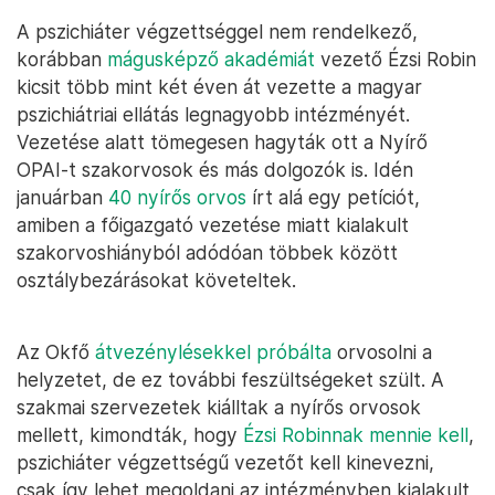
A pszichiáter végzettséggel nem rendelkező,
korábban
mágusképző akadémiát
vezető Ézsi Robin
kicsit több mint két éven át vezette a magyar
pszichiátriai ellátás legnagyobb intézményét.
Vezetése alatt tömegesen hagyták ott a Nyírő
OPAI-t szakorvosok és más dolgozók is. Idén
januárban
40 nyírős orvos
írt alá egy petíciót,
amiben a főigazgató vezetése miatt kialakult
szakorvoshiányból adódóan többek között
osztálybezárásokat követeltek.
Az Okfő
átvezénylésekkel próbálta
orvosolni a
helyzetet, de ez további feszültségeket szült. A
szakmai szervezetek kiálltak a nyírős orvosok
mellett, kimondták, hogy
Ézsi Robinnak mennie kell
,
pszichiáter végzettségű vezetőt kell kinevezni,
csak így lehet megoldani az intézményben kialakult