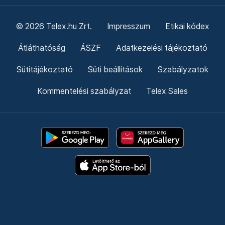
© 2026 Telex.hu Zrt.
Impresszum
Etikai kódex
Átláthatóság
ÁSZF
Adatkezelési tájékoztató
Sütitájékoztató
Süti beállítások
Szabályzatok
Kommentelési szabályzat
Telex Sales