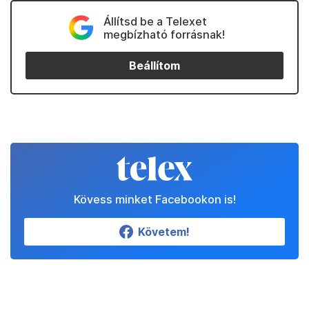
Állítsd be a Telexet
megbízható forrásnak!
Beállítom
Kövess minket Facebookon is!
Követem!