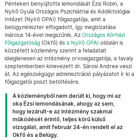
Pénteken benyújtotta lemondását Ézsi Robin, a
Nyírő Gyula Országos Pszichiátriai és Addiktológiai
Intézet (Nyírő OPAI) főigazgatója, amit a
belügyminiszter elfogadott, így megbízatása
március 14-ével megszűnik. Az
Országos Kórházi
Főigazgatóság
(Okfő) és
a Nyírő OPAI
oldalán is
közzétett közlemény szerint a feladatait
ideiglenesen az intézmény orvosigazgatója, a tavaly
szeptemberben kinevezett dr. Sárosi Andrea veszi
át. Az egészségügyi adminisztráció pályázatot ír ki a
főigazgatói poszt betöltésére.
A közleményből nem derült ki, hogy mi az
oka Ézsi lemondásának, ahogy az sem,
hogy lezárult-e az intézmény szakmai
működését érintő, teljes körű külső
vizsgálat, amit február 24-én rendelt el az
Okfő és a Belügy.