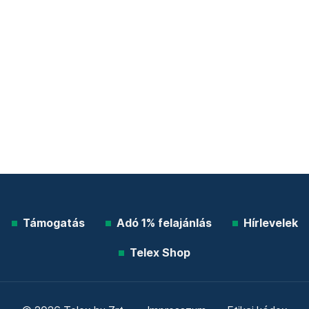
Támogatás
Adó 1% felajánlás
Hírlevelek
Telex Shop