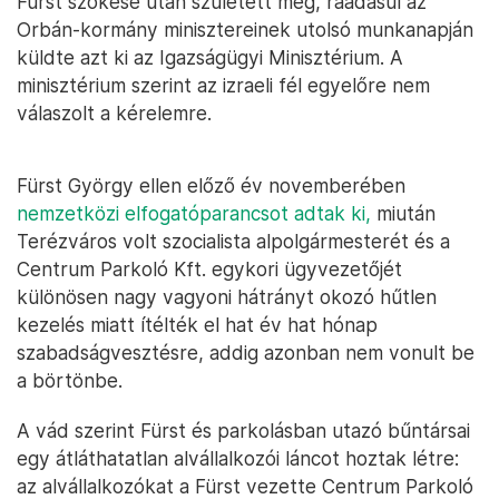
Fürst szökése után született meg, ráadásul az
Orbán-kormány minisztereinek utolsó munkanapján
küldte azt ki az Igazságügyi Minisztérium. A
minisztérium szerint az izraeli fél egyelőre nem
válaszolt a kérelemre.
Fürst György ellen előző év novemberében
nemzetközi elfogatóparancsot adtak ki,
miután
Terézváros volt szocialista alpolgármesterét és a
Centrum Parkoló Kft. egykori ügyvezetőjét
különösen nagy vagyoni hátrányt okozó hűtlen
kezelés miatt ítélték el hat év hat hónap
szabadságvesztésre, addig azonban nem vonult be
a börtönbe.
A vád szerint Fürst és parkolásban utazó bűntársai
egy átláthatatlan alvállalkozói láncot hoztak létre:
az alvállalkozókat a Fürst vezette Centrum Parkoló