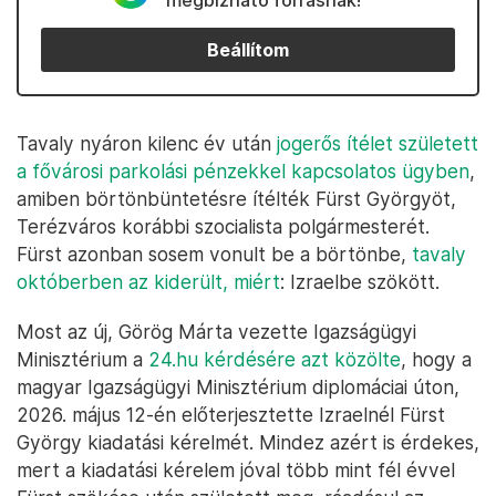
megbízható forrásnak!
Beállítom
Tavaly nyáron kilenc év után
jogerős ítélet született
a fővárosi parkolási pénzekkel kapcsolatos ügyben
,
amiben börtönbüntetésre ítélték Fürst Györgyöt,
Terézváros korábbi szocialista polgármesterét.
Fürst azonban sosem vonult be a börtönbe,
tavaly
októberben az kiderült, miért
: Izraelbe szökött.
Most az új, Görög Márta vezette Igazságügyi
Minisztérium a
24.hu kérdésére azt közölte
, hogy a
magyar Igazságügyi Minisztérium diplomáciai úton,
2026. május 12-én előterjesztette Izraelnél Fürst
György kiadatási kérelmét. Mindez azért is érdekes,
mert a kiadatási kérelem jóval több mint fél évvel