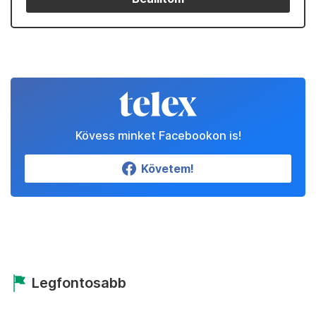
Kövess minket Facebookon is!
Követem!
Legfontosabb