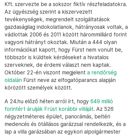
Kft. szervezte be a sokszor fiktív részfeladatokra.
Az ügyészség szerint a kiszervezett
tevékenységek, megrendelt szolgáltatások
gazdaságilag indokolatlanok, hátrányosak voltak, a
vádlottak 2006 és 2011 között hárommilliárd forint
vagyoni hátrányt okoztak. Miután a 444 olyan
információkat kapott, hogy Fürst nem vonult be,
többször is küldtek kérdéseket a hivatalos
szerveknek, de érdemi választ nem kaptak.
Október 22-én viszont megjelent
a rendőrség
oldalán
Fürst neve az elfogatóparancs alapján
körözött személyek között.
A 24.hu előző héten arról írt, hogy
649 millió
forintért árulják Früst korábbi villáját
. Az 526
négyzetméteres épület, panorámás, beltéri
medencés és ötállásos garázzsal rendelkezik, és a
lap a villa garázsában az egykori alpolgármester