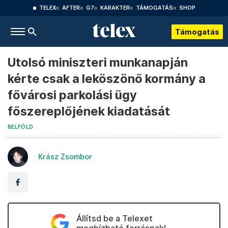
TELEX
AFTER
G7
KARAKTER
TÁMOGATÁS
SHOP
Támogatás
Utolsó miniszteri munkanapján
kérte csak a leköszönő kormány a
fővárosi parkolási ügy
főszereplőjének kiadatását
BELFÖLD
Krász Zsombor
Állítsd be a Telexet