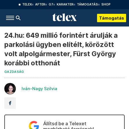
TELEX
AFTER
G7
KARAKTER
TÁMOGATÁS
SHOP
Támogatás
24.hu: 649 millió forintért árulják a
parkolási ügyben elítélt, körözött
volt alpolgármester, Fürst György
korábbi otthonát
GAZDASÁG
Iván-Nagy Szilvia
Állítsd be a Telexet