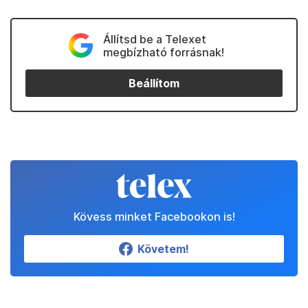
Állítsd be a Telexet
megbízható forrásnak!
Beállítom
Kövess minket Facebookon is!
Követem!