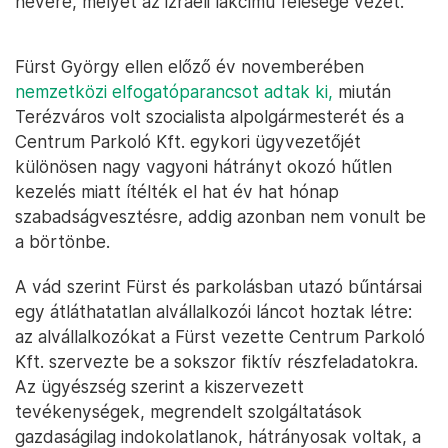
nevére, melyet az izraeli lakcímű felesége vezet.
Fürst György ellen előző év novemberében
nemzetközi elfogatóparancsot adtak ki,
miután
Terézváros volt szocialista alpolgármesterét és a
Centrum Parkoló Kft. egykori ügyvezetőjét
különösen nagy vagyoni hátrányt okozó hűtlen
kezelés miatt ítélték el hat év hat hónap
szabadságvesztésre, addig azonban nem vonult be
a börtönbe.
A vád szerint Fürst és parkolásban utazó bűntársai
egy átláthatatlan alvállalkozói láncot hoztak létre:
az alvállalkozókat a Fürst vezette Centrum Parkoló
Kft. szervezte be a sokszor fiktív részfeladatokra.
Az ügyészség szerint a kiszervezett
tevékenységek, megrendelt szolgáltatások
gazdaságilag indokolatlanok, hátrányosak voltak, a