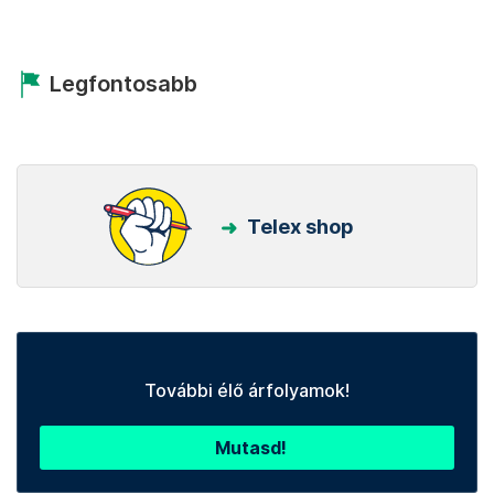
Legfontosabb
Telex shop
További élő árfolyamok!
Mutasd!