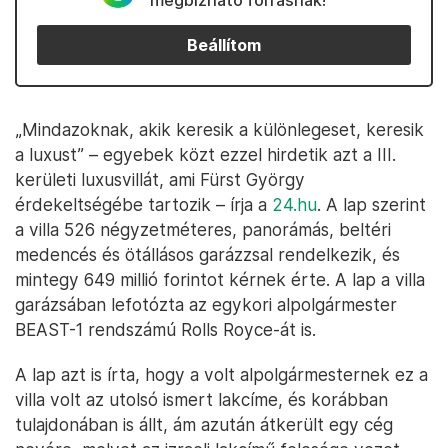
megbízható forrásnak!
Beállítom
„Mindazoknak, akik keresik a különlegeset, keresik
a luxust” – egyebek közt ezzel hirdetik azt a III.
kerületi luxusvillát, ami Fürst György
érdekeltségébe tartozik – írja a
24.hu
. A lap szerint
a villa 526 négyzetméteres, panorámás, beltéri
medencés és ötállásos garázzsal rendelkezik, és
mintegy 649 millió forintot kérnek érte. A lap a villa
garázsában lefotózta az egykori alpolgármester
BEAST-1 rendszámú Rolls Royce-át is.
A lap azt is írta, hogy a volt alpolgármesternek ez a
villa volt az utolsó ismert lakcíme, és korábban
tulajdonában is állt, ám azután átkerült egy cég