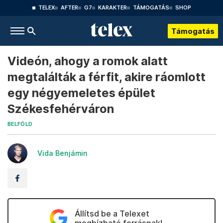
TELEX
AFTER
G7
KARAKTER
TÁMOGATÁS
SHOP
Támogatás
Videón, ahogy a romok alatt
megtalálták a férfit, akire ráomlott
egy négyemeletes épület
Székesfehérváron
BELFÖLD
Vida Benjámin
Állítsd be a Telexet