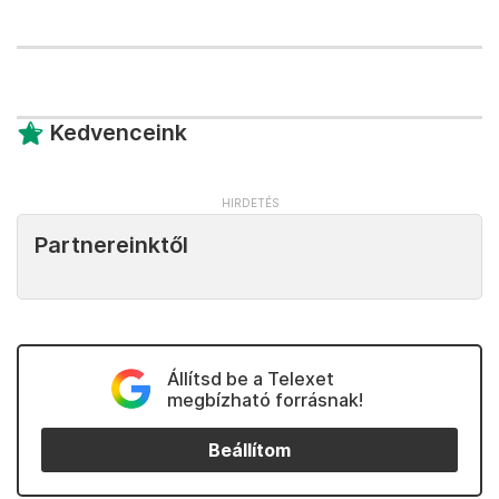
Kedvenceink
Partnereinktől
Állítsd be a Telexet
megbízható forrásnak!
Beállítom