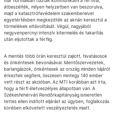
már normálisan tudtak kommunikálni a férfival,
átbeszélték, milyen helyzetben van beszorulva,
majd a katasztrófavédelem szakembereivel
egyetértésben megkezdték az aknán keresztül a
törmelékek eltávolítását. Végül, nagyjából
negyvenpercnyi intenzív kitermelés és takarítás
után eljutottak a férfiig.
A mentés több órán keresztül zajlott, hivatásosok
és önkéntesek bevonásával. Mentőszervezetek,
barlangászok, önkéntesek az ország minden tájáról
érkeztek segíteni, összesen mintegy 140 ember
vett részt az akcióban. Az MTI korábban azt írta,
hogy a férfi életveszélyes állapotban van. A
Székesfehérvári Rendőrkapitányság ismeretlen
tettes ellen indított eljárást az ügyben, foglalkozás
körében elkövetett veszélyeztetés miatt.