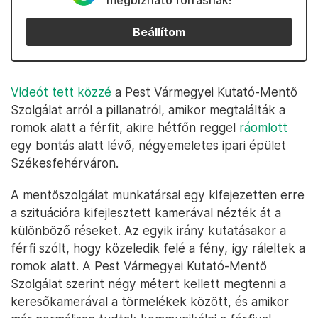
megbízható forrásnak!
Beállítom
Videót tett közzé
a Pest Vármegyei Kutató-Mentő
Szolgálat arról a pillanatról, amikor megtalálták a
romok alatt a férfit, akire hétfőn reggel
ráomlott
egy bontás alatt lévő, négyemeletes ipari épület
Székesfehérváron.
A mentőszolgálat munkatársai egy kifejezetten erre
a szituációra kifejlesztett kamerával nézték át a
különböző réseket. Az egyik irány kutatásakor a
férfi szólt, hogy közeledik felé a fény, így ráleltek a
romok alatt. A Pest Vármegyei Kutató-Mentő
Szolgálat szerint négy métert kellett megtenni a
keresőkamerával a törmelékek között, és amikor