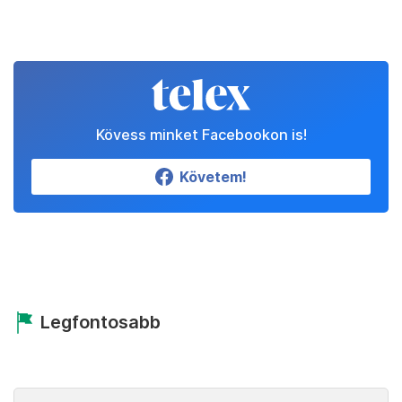
Kövess minket Facebookon is!
Követem!
Legfontosabb