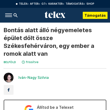
TELEX
AFTER
G7
KARAKTER
TÁMOGATÁS
SHOP
Támogatás
Bontás alatt álló négyemeletes
épület dőlt össze
Székesfehérváron, egy ember a
romok alatt van
frissítve
BELFÖLD
Iván-Nagy Szilvia
Állítsd be a Telexet