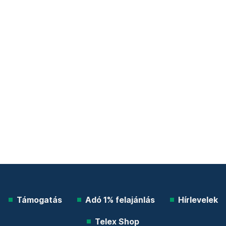
Támogatás
Adó 1% felajánlás
Hírlevelek
Telex Shop