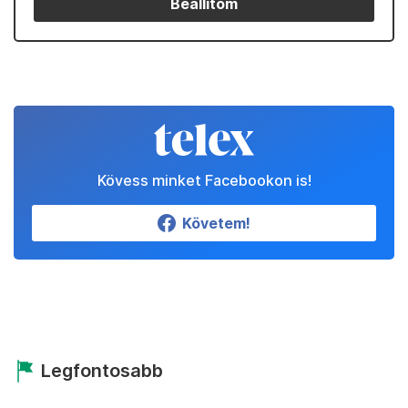
Beállítom
Kövess minket Facebookon is!
Követem!
Legfontosabb