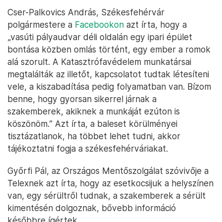
Cser-Palkovics András, Székesfehérvár
polgármestere a
Facebookon
azt írta, hogy a
„vasúti pályaudvar déli oldalán egy ipari épület
bontása közben omlás történt, egy ember a romok
alá szorult. A Katasztrófavédelem munkatársai
megtalálták az illetőt, kapcsolatot tudtak létesíteni
vele, a kiszabadítása pedig folyamatban van. Bízom
benne, hogy gyorsan sikerrel járnak a
szakemberek, akiknek a munkáját ezúton is
köszönöm.” Azt írta, a baleset körülményei
tisztázatlanok, ha többet lehet tudni, akkor
tájékoztatni fogja a székesfehérváriakat.
Győrfi Pál, az Országos Mentőszolgálat szóvivője a
Telexnek azt írta, hogy az esetkocsijuk a helyszínen
van, egy sérültről tudnak, a szakemberek a sérült
kimentésén dolgoznak, bővebb információ
későbbre ígértek.