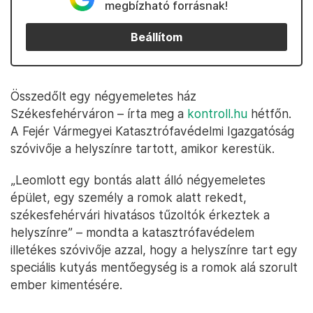
megbízható forrásnak!
Beállítom
Összedőlt egy négyemeletes ház
Székesfehérváron – írta meg a
kontroll.hu
hétfőn.
A Fejér Vármegyei Katasztrófavédelmi Igazgatóság
szóvivője a helyszínre tartott, amikor kerestük.
„Leomlott egy bontás alatt álló négyemeletes
épület, egy személy a romok alatt rekedt,
székesfehérvári hivatásos tűzoltók érkeztek a
helyszínre” – mondta a katasztrófavédelem
illetékes szóvivője azzal, hogy a helyszínre tart egy
speciális kutyás mentőegység is a romok alá szorult
ember kimentésére.