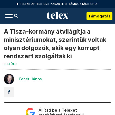
TELEX
AFTER
G7
KARAKTER
TÁMOGATÁS
SHOP
Támogatás
A Tisza-kormány átvilágítja a
minisztériumokat, szerintük voltak
olyan dolgozók, akik egy korrupt
rendszert szolgáltak ki
BELFÖLD
Fehér János
Állítsd be a Telexet