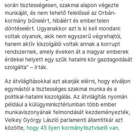
során tisztességesen, szakmai alapon végezte
munkáját, és nem tehető felelőssé az Orbán-
kormány bűneiért, hibáiért és embertelen
döntéseiért. Ugyanakkor azt is ki kell mondani:
voltak olyanok, akik nem egyszerű végrehajtói,
hanem aktív kiszolgálói voltak annak a korrupt
rendszernek, amely éveken át a magyar emberek
érdekei helyett egy szűk hatalmi kör gazdagodását
szolgálta” – írták.
Az átvilágításokkal azt akarják elérni, hogy elváljon
egymástól a tisztességes szakmai munka és a
politikai-hatalmi kiszolgálás. Az átvilágítás nyomán
például a külügyminisztériumban több ember
munkaviszonyának felmondását kezdeményezték,
Velkey György László parlamenti államtitkár azt
közölte,
hogy 45 ilyen kormánytisztviselő van
.