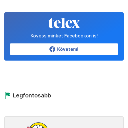
Kövess minket Facebookon is!
Követem!
Legfontosabb