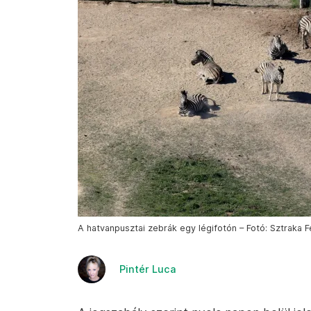
A hatvanpusztai zebrák egy légifotón – Fotó: Sztraka F
Pintér Luca