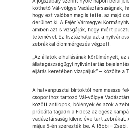
A jogszabály szerint nyolc napon belül jel
köthető Vál-völgye Vadásztársaságnak, ho
hogy ezt valóban meg is tette, az majd csa
derülhet ki. A Fejér Vármegyei Kormányhiva
amiben azt is vizsgálják, hogy miért pusztu
tetemével. Ez tisztázhatja azt a nyilvános
zebrákkal ólommérgezés végzett.
„Az állatok elhullásának körülményeit, az 
állategészségügyi nyilvántartás bejelenté
eljárás keretében vizsgáljuk” – közölte a 
A hatvanpusztai birtoktól nem messze fe
csoporthoz tartozó Vál-völgye Vadásztárs
között antilopok, bölények és azok a zeb
próbálta tagadni a Fidesz az egész kamp
vadásztársaság kilenc éve tart zebrákat. A
május 5-én szerezték be. A többi – Zsebi, 