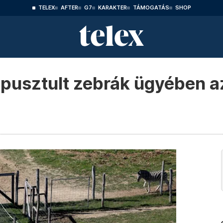
TELEX
AFTER
G7
KARAKTER
TÁMOGATÁS
SHOP
elpusztult zebrák ügyében az