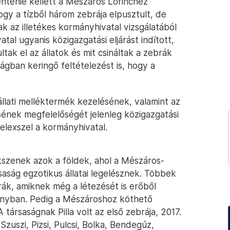
entenie kellett a Mészáros Lőrinchez
gy a tízből három zebrája elpusztult, de
k az illetékes kormányhivatal vizsgálatából
tal ugyanis közigazgatási eljárást indított,
ltak el az állatok és mit csináltak a zebrák
ságban keringő feltételezést is, hogy a
állati melléktermék kezelésének, valamint az
sének megfelelőségét jelenleg közigazgatási
Telexszel a kormányhivatal.
kszenek azok a földek, ahol a Mészáros-
aság egzotikus állatai legelésznek. Többek
rák, amiknek még a létezését is erőből
ányban. Pedig a Mészároshoz köthető
 társaságnak Pilla volt az első zebrája, 2017.
Szuszi, Pizsi, Pulcsi, Bolka, Bendegúz,