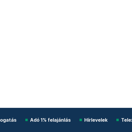
ogatás
Adó 1% felajánlás
Hírlevelek
Tele