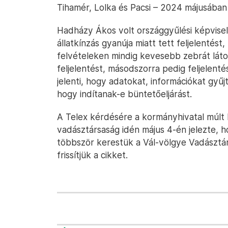
Tihamér, Lolka és Pacsi – 2024 májusában
Hadházy Ákos volt országgyűlési képvisel
állatkínzás gyanúja miatt tett feljelentés
felvételeken mindig kevesebb zebrát látot
feljelentést, másodszorra pedig feljelenté
jelenti, hogy adatokat, információkat gyű
hogy indítanak-e büntetőeljárást.
A Telex kérdésére a kormányhivatal múlt 
vadásztársaság idén május 4-én jelezte, 
többször kerestük a Vál-völgye Vadásztá
frissítjük a cikket.