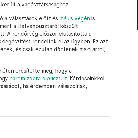
 került a vadásztársasághoz.
ő a választások előtt és
május végén
is
t, mert a Hatvanpusztáról készült
t. A rendőrség először elutasította a
skiegészítést rendeltek el az ügyben. Ez azt
jtenek, és csak ezután döntenek majd arról,
héten erősítette meg, hogy a
hogy
három zebra elpusztult
. Kérdéseinkkel
rsaságot, ha érdemben válaszolnak,