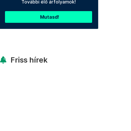
További élő árfolyamok!
Mutasd!
Friss hírek