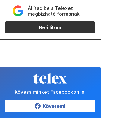
Állítsd be a Telexet
megbízható forrásnak!
Beállítom
Kövess minket Facebookon is!
Követem!