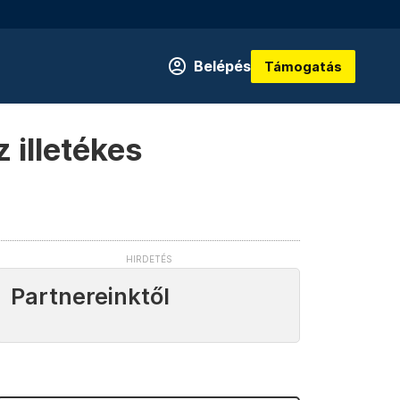
Belépés
Támogatás
 illetékes
Partnereinktől