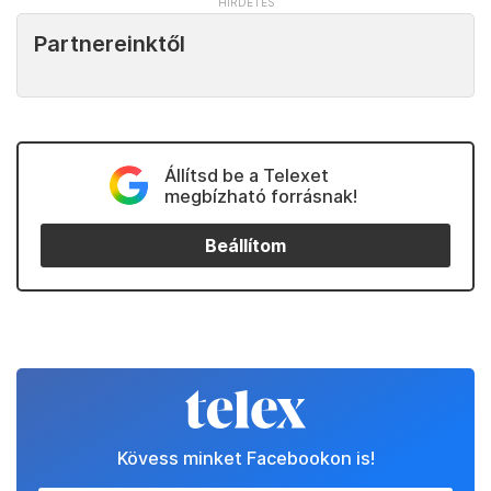
Partnereinktől
Állítsd be a Telexet
megbízható forrásnak!
Beállítom
Kövess minket Facebookon is!