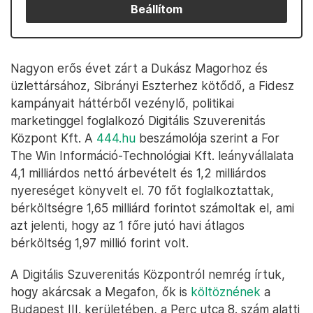
Beállítom
Nagyon erős évet zárt a Dukász Magorhoz és
üzlettársához, Sibrányi Eszterhez kötődő, a Fidesz
kampányait háttérből vezénylő, politikai
marketinggel foglalkozó Digitális Szuverenitás
Központ Kft. A
444.hu
beszámolója szerint a For
The Win Információ-Technológiai Kft. leányvállalata
4,1 milliárdos nettó árbevételt és 1,2 milliárdos
nyereséget könyvelt el. 70 főt foglalkoztattak,
bérköltségre 1,65 milliárd forintot számoltak el, ami
azt jelenti, hogy az 1 főre jutó havi átlagos
bérköltség 1,97 millió forint volt.
A Digitális Szuverenitás Központról nemrég írtuk,
hogy akárcsak a Megafon, ők is
költöznének
a
Budapest III. kerületében, a Perc utca 8. szám alatti