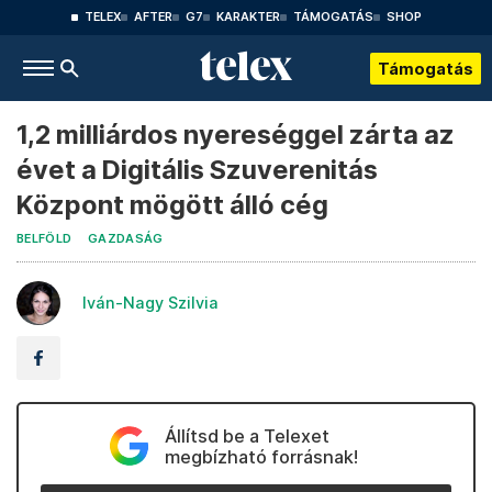
TELEX
AFTER
G7
KARAKTER
TÁMOGATÁS
SHOP
Támogatás
1,2 milliárdos nyereséggel zárta az
évet a Digitális Szuverenitás
Központ mögött álló cég
BELFÖLD
GAZDASÁG
Iván-Nagy Szilvia
Állítsd be a Telexet
megbízható forrásnak!