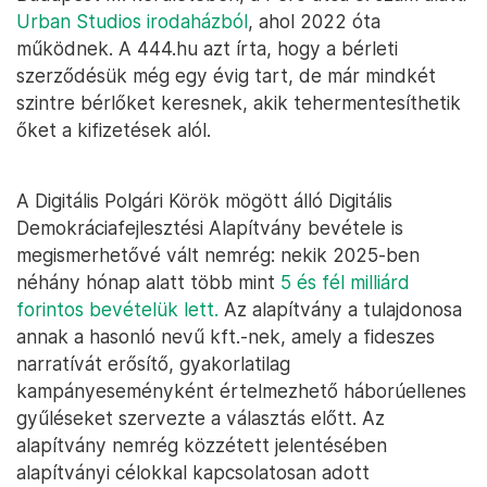
Urban Studios irodaházból
, ahol 2022 óta
működnek. A 444.hu azt írta, hogy a bérleti
szerződésük még egy évig tart, de már mindkét
szintre bérlőket keresnek, akik tehermentesíthetik
őket a kifizetések alól.
A Digitális Polgári Körök mögött álló Digitális
Demokráciafejlesztési Alapítvány bevétele is
megismerhetővé vált nemrég: nekik 2025-ben
néhány hónap alatt több mint
5 és fél milliárd
forintos bevételük lett.
Az alapítvány a tulajdonosa
annak a hasonló nevű kft.-nek, amely a fideszes
narratívát erősítő, gyakorlatilag
kampányeseményként értelmezhető háborúellenes
gyűléseket szervezte a választás előtt. Az
alapítvány nemrég közzétett jelentésében
alapítványi célokkal kapcsolatosan adott