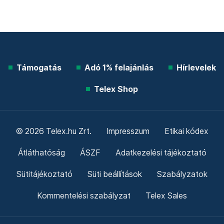
Támogatás
Adó 1% felajánlás
Hírlevelek
Telex Shop
© 2026 Telex.hu Zrt.
Impresszum
Etikai kódex
Átláthatóság
ÁSZF
Adatkezelési tájékoztató
Sütitájékoztató
Süti beállítások
Szabályzatok
Kommentelési szabályzat
Telex Sales