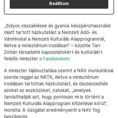
Beállítom
„Súlyos visszaélések és gyanús készpénzhasználat
miatt tartott házkutatást a Nemzeti Adó- és
Vámhivatal a Nemzeti Kulturális Alapprogramnál,
illetve a minisztérium irodáiban” – közölte Tarr
Zoltán társadalmi kapcsolatokért és kultúráért
felelős miniszter
a Facebookon
.
A miniszter tájékoztatása szerint a NAV munkatársai
szerda reggel az NKTK, illetve a minisztérium
irodáiban tartottak házkutatást, és összeszedték
azokat az eszközöket, iratokat, „amelyek
tanúsíthatják azt, hogy pontosan mi is történt a
Nemzeti Kulturális Alapprogram kifizetései körül”,
mondta. A vizsgálat eredményeiről a NAV fog
beszámolni.