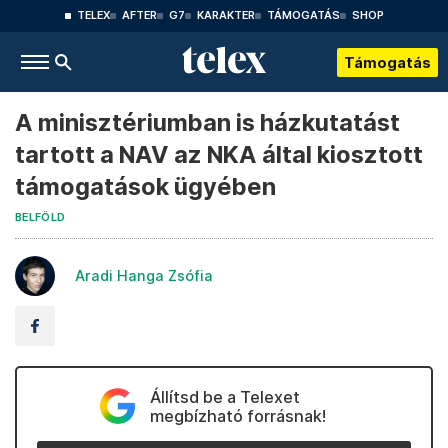
TELEX
AFTER
G7
KARAKTER
TÁMOGATÁS
SHOP
Támogatás
A minisztériumban is házkutatást
tartott a NAV az NKA által kiosztott
támogatások ügyében
BELFÖLD
Aradi Hanga Zsófia
Állítsd be a Telexet
megbízható forrásnak!