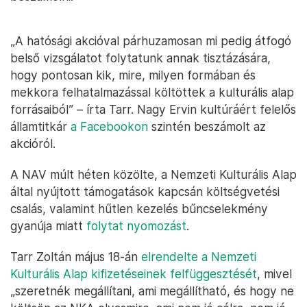
„A hatósági akcióval párhuzamosan mi pedig átfogó
belső vizsgálatot folytatunk annak tisztázására,
hogy pontosan kik, mire, milyen formában és
mekkora felhatalmazással költöttek a kulturális alap
forrásaiból” – írta Tarr. Nagy Ervin kultúráért felelős
államtitkár
a Facebookon
szintén beszámolt az
akcióról.
A NAV múlt héten közölte, a Nemzeti Kulturális Alap
által nyújtott támogatások kapcsán költségvetési
csalás, valamint hűtlen kezelés bűncselekmény
gyanúja miatt
folytat nyomozást
.
Tarr Zoltán május 18-án
elrendelte a Nemzeti
Kulturális Alap kifizetéseinek felfüggesztését
, mivel
„szeretnék megállítani, ami megállítható, és hogy ne