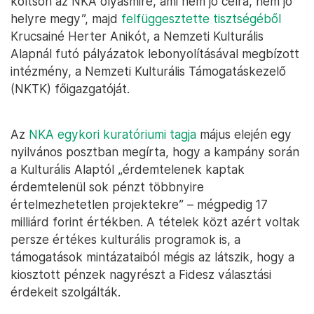
költsön az NKA olyasmire, ami nem jó célra, nem jó
helyre megy”, majd
felfüggesztette tisztségéből
Krucsainé Herter Anikót, a Nemzeti Kulturális
Alapnál futó pályázatok lebonyolításával megbízott
intézmény, a Nemzeti Kulturális Támogatáskezelő
(NKTK) főigazgatóját.
Az
NKA egykori kuratóriumi tagja
május elején egy
nyilvános posztban megírta, hogy a kampány során
a Kulturális Alaptól „érdemtelenek kaptak
érdemtelenül sok pénzt többnyire
értelmezhetetlen projektekre” – mégpedig 17
milliárd forint értékben. A tételek közt azért voltak
persze értékes kulturális programok is, a
támogatások mintázataiból mégis az látszik, hogy a
kiosztott pénzek nagyrészt a Fidesz választási
érdekeit szolgálták.