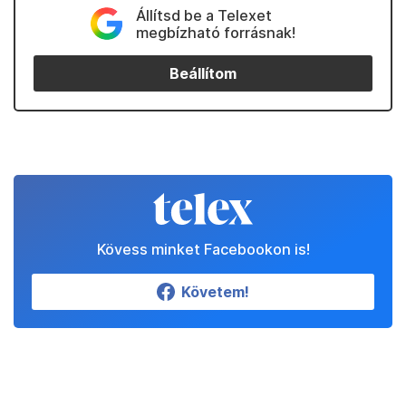
Állítsd be a Telexet
megbízható forrásnak!
Beállítom
Kövess minket Facebookon is!
Követem!