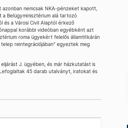
t azonban nemcsak NKA-pénzeket kapott,
 a Belügyminisztérium alá tartozó
 és a Városi Civil Alaptól érkező
 hónappal korábbi videóban egyébként azt
sztérium roma ügyekért felelős államtitkárán
 telep reintegrációjában” egyeztek meg
 eljárást J. ügyében, és már házkutatást is
Lefoglaltak 45 darab utalványt, iratokat és