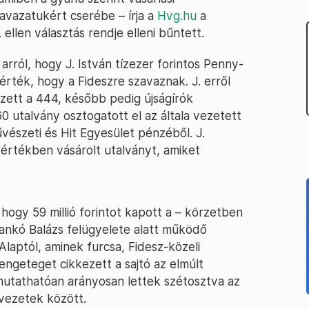
vazatukért cserébe – írja a
Hvg.hu
a
 ellen választás rendje elleni bűntett.
arról, hogy J. István tízezer forintos Penny-
rték, hogy a Fideszre szavaznak. J. erről
zett a 444, később pedig újságírók
0 utalvány osztogatott el az általa vezetett
vészeti és Hit Egyesület pénzéből. J.
t értékben vásárolt utalványt, amiket
, hogy 59 millió forintot kapott a – körzetben
Hankó Balázs felügyelete alatt működő
 Alaptól, aminek furcsa, Fidesz-közeli
engeteget cikkezett a sajtó az elmúlt
tathatóan arányosan lettek szétosztva az
vezetek között.