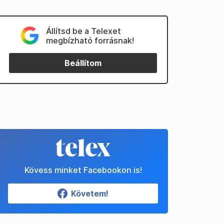
Állítsd be a Telexet
megbízható forrásnak!
Beállítom
Kövess minket Facebookon is!
Követem!