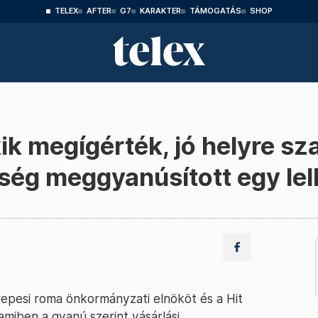
TELEX
AFTER
G7
KARAKTER
TÁMOGATÁS
SHOP
kik megígérték, jó helyre s
ség meggyanúsított egy lel
erepesi roma önkormányzati elnököt és a Hit
miben a gyanú szerint vásárlási