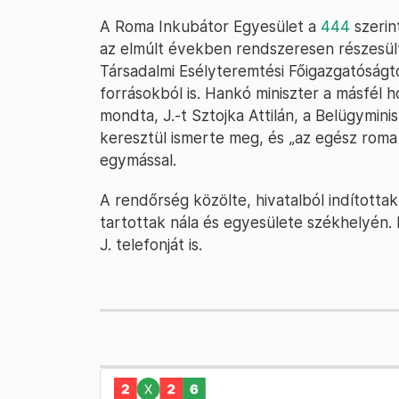
A Roma Inkubátor Egyesület a
444
szerin
az elmúlt években rendszeresen részesült
Társadalmi Esélyteremtési Főigazgatóságtól
forrásokból is. Hankó miniszter a másfél
mondta, J.-t Sztojka Attilán, a Belügymini
keresztül ismerte meg, és „az egész roma
egymással.
A rendőrség közölte, hivatalból indítottak
tartottak nála és egyesülete székhelyén. 
J. telefonját is.