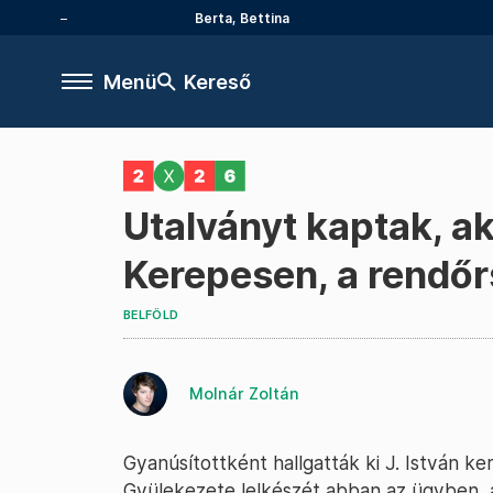
Berta, Bettina
Menü
Kereső
Utalványt kaptak, a
Kerepesen, a rendőr
BELFÖLD
Molnár Zoltán
Gyanúsítottként hallgatták ki J. István k
Gyülekezete lelkészét abban az ügyben, a