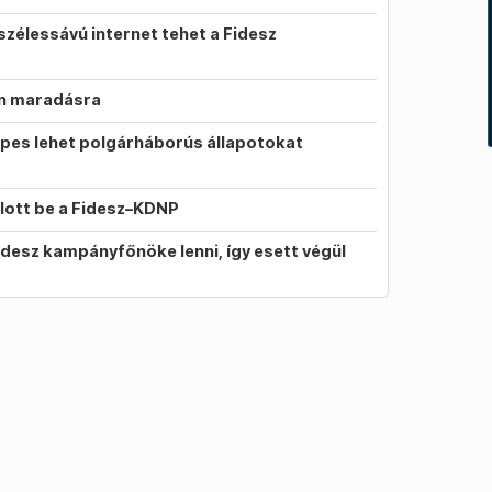
szélessávú internet tehet a Fidesz
on maradásra
pes lehet polgárháborús állapotokat
llott be a Fidesz–KDNP
idesz kampányfőnöke lenni, így esett végül