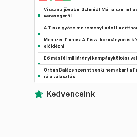
Vissza a jövőbe: Schmidt Mária szerint a 
vereségéről
A Tisza győzelme reményt adott az itth
Menczer Tamás: A Tisza kormányon is ké
előidézni
Bő másfél milliárdnyi kampányköltést va
Orbán Balázs szerint senki nem akart a F
rá a választás
Kedvenceink