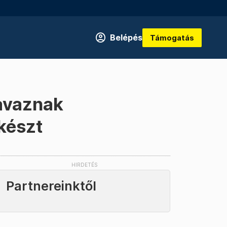
Belépés
Támogatás
zavaznak
készt
Partnereinktől