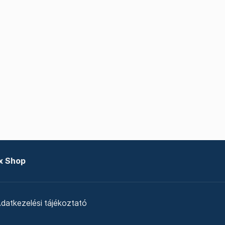
x Shop
datkezelési tájékoztató
zat
Telex Sales