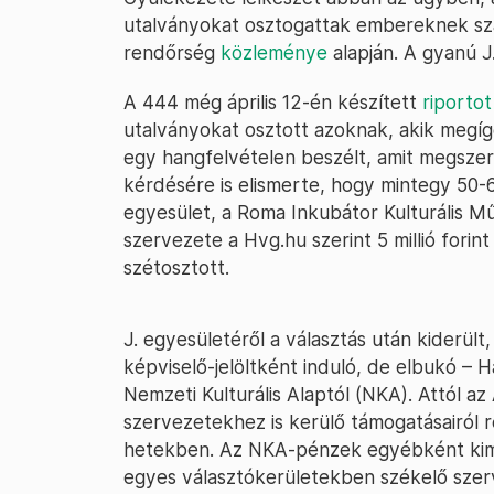
utalványokat osztogattak embereknek sza
rendőrség
közleménye
alapján. A gyanú J.
A 444 még április 12-én készített
riportot
utalványokat osztott azoknak, akik megígé
egy hangfelvételen beszélt, amit megszer
kérdésére is elismerte, hogy mintegy 50-6
egyesület, a Roma Inkubátor Kulturális Mű
szervezete a Hvg.hu szerint 5 millió forin
szétosztott.
J. egyesületéről a választás után kiderült
képviselő-jelöltként induló, de elbukó – 
Nemzeti Kulturális Alaptól (NKA). Attól az
szervezetekhez is kerülő támogatásairól r
hetekben. Az NKA-pénzek egyébként kimu
egyes választókerületekben székelő szer