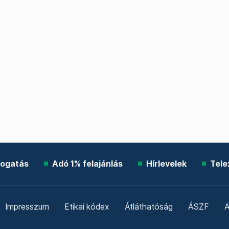
ogatás
Adó 1% felajánlás
Hírlevelek
Tele
Impresszum
Etikai kódex
Átláthatóság
ÁSZF
A
Süti beállítások
Szabályzatok
Kommentelési szabály