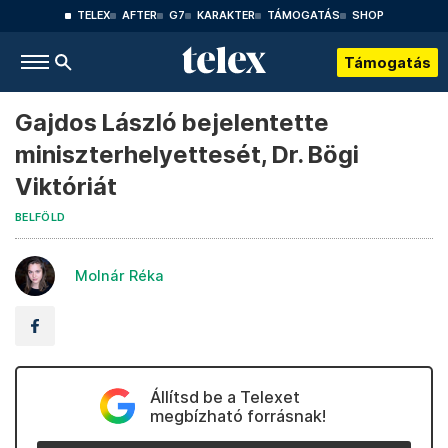
TELEX
AFTER
G7
KARAKTER
TÁMOGATÁS
SHOP
Támogatás
Gajdos László bejelentette
miniszterhelyettesét, Dr. Bögi
Viktóriát
BELFÖLD
Molnár Réka
Állítsd be a Telexet
megbízható forrásnak!