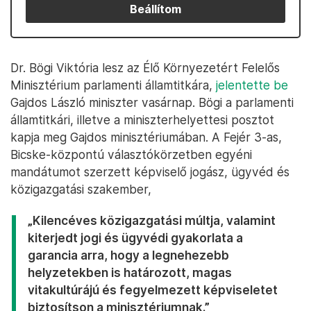
Beállítom
Dr. Bögi Viktória lesz az Élő Környezetért Felelős
Minisztérium parlamenti államtitkára,
jelentette be
Gajdos László miniszter vasárnap. Bögi a parlamenti
államtitkári, illetve a miniszterhelyettesi posztot
kapja meg Gajdos minisztériumában. A Fejér 3-as,
Bicske-központú választókörzetben egyéni
mandátumot szerzett képviselő jogász, ügyvéd és
közigazgatási szakember,
„Kilencéves közigazgatási múltja, valamint
kiterjedt jogi és ügyvédi gyakorlata a
garancia arra, hogy a legnehezebb
helyzetekben is határozott, magas
vitakultúrájú és fegyelmezett képviseletet
biztosítson a minisztériumnak.”