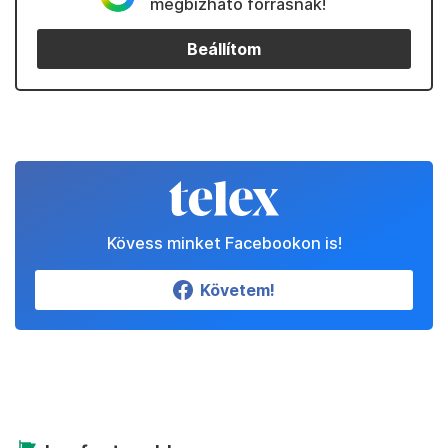
megbízható forrásnak!
Beállítom
Kövess minket Facebookon is!
Követem!