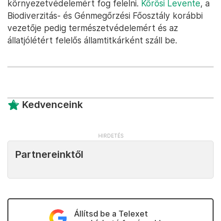
környezetvédelemért fog felelni.
Kőrösi Levente
, a
Biodiverzitás- és Génmegőrzési Főosztály korábbi
vezetője pedig természetvédelemért és az
állatjólétért felelős államtitkárként száll be.
Kedvenceink
Partnereinktől
Állítsd be a Telexet