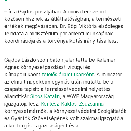
– írta Gajdos posztjában. A miniszter szerint
közösen hisznek az átláthatóságban, a természeti
értékek megóvásában. Dr. Bögi Viktória elsődleges
feladata a minisztérium parlamenti munkájának
koordinációja és a törvényalkotás irányítása lesz.
Gajdos László szombaton jelentette be Kelemen
Ágnes környezetgazdászt vízügyi és
klímapolitikáért
felelős államtitkárként
. A miniszter
az elmúlt napokban egymás után mutatta be a
csapata tagjait: a természetvédelmi helyettes
államtitkár
Sipos Katalin
, a WWF Magyarország
igazgatója lesz,
Kertész-Káldosi Zsuzsanna
környezetmérnök, a Környezetvédelmi Szolgáltatók
és Gyártók Szövetségének volt szakmai igazgatója
a körforgásos gazdaságért és a