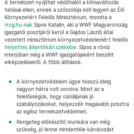
A természet nyújthat védőhálót a klímaváltozás
hatásai ellen, ennek a szószólója kell legyen az Élő
Környezetért Felelős Minisztérium, mondta a
Hvg.hu-nak
Sipos Katalin, aki a WWF Magyarország
igazgatói posztjáról kerül a Gajdos László által
vezetett minisztérium környezetvédelemért felelős
helyettes államtitkári székébe.
Sipos a rövid
interjúban még a WWF igazgatójaként beszélt
elképzeléseiről. A főbb állítások.
A környezetvédelem ügye hosszú ideig
nagyon hátra volt sorolva. Most az a
felelősségük, hogy csináljanak jó
szabályozásokat, helyezzék magasabb posztra
az egész természetvédelmet.
Rengeteg előkészítő munkára van még
szükség, jó lenne mindenféle károkozást