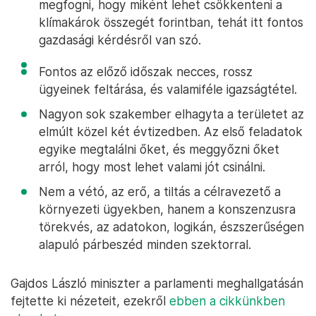
megfogni, hogy miként lehet csökkenteni a
klímakárok összegét forintban, tehát itt fontos
gazdasági kérdésről van szó.
Fontos az előző időszak necces, rossz
ügyeinek feltárása, és valamiféle igazságtétel.
Nagyon sok szakember elhagyta a területet az
elmúlt közel két évtizedben. Az első feladatok
egyike megtalálni őket, és meggyőzni őket
arról, hogy most lehet valami jót csinálni.
Nem a vétó, az erő, a tiltás a célravezető a
környezeti ügyekben, hanem a konszenzusra
törekvés, az adatokon, logikán, észszerűségen
alapuló párbeszéd minden szektorral.
Gajdos László miniszter a parlamenti meghallgatásán
fejtette ki nézeteit, ezekről
ebben a cikkünkben