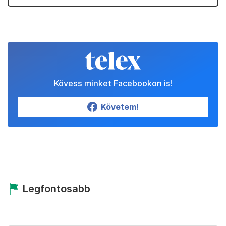
Kövess minket Facebookon is!
Követem!
Legfontosabb