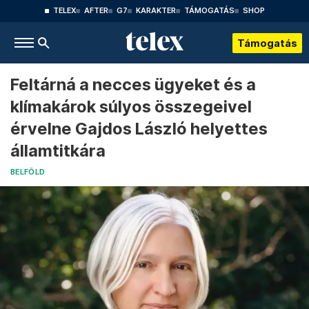
TELEX
AFTER
G7
KARAKTER
TÁMOGATÁS
SHOP
Támogatás
Feltárná a necces ügyeket és a
klímakárok súlyos összegeivel
érvelne Gajdos László helyettes
államtitkára
BELFÖLD