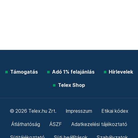
Támogatás
Adó 1% felajánlás
Hírlevelek
Telex Shop
© 2026 Telex.hu Zrt.
Impresszum
Etikai kódex
Átláthatóság
ÁSZF
Adatkezelési tájékoztató
Sütitájékoztató
Süti beállítások
Szabályzatok