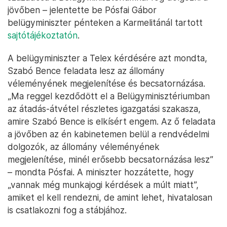
jövőben – jelentette be Pósfai Gábor
belügyminiszter pénteken a Karmelitánál tartott
sajtótájékoztatón
.
A belügyminiszter a Telex kérdésére azt mondta,
Szabó Bence feladata lesz az állomány
véleményének megjelenítése és becsatornázása.
„Ma reggel kezdődött el a Belügyminisztériumban
az átadás-átvétel részletes igazgatási szakasza,
amire Szabó Bence is elkísért engem. Az ő feladata
a jövőben az én kabinetemen belül a rendvédelmi
dolgozók, az állomány véleményének
megjelenítése, minél erősebb becsatornázása lesz”
– mondta Pósfai. A miniszter hozzátette, hogy
„vannak még munkajogi kérdések a múlt miatt”,
amiket el kell rendezni, de amint lehet, hivatalosan
is csatlakozni fog a stábjához.