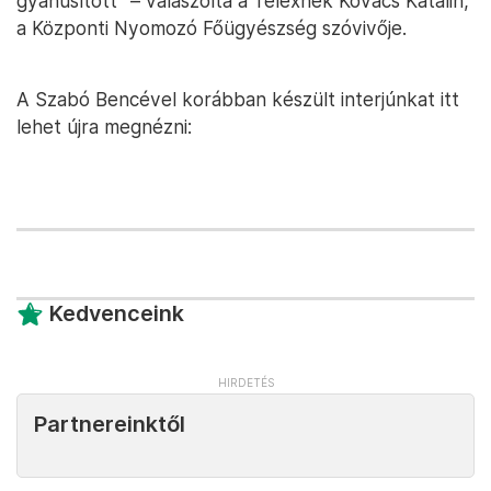
gyanúsított” – válaszolta a Telexnek Kovács Katalin,
a Központi Nyomozó Főügyészség szóvivője.
A Szabó Bencével korábban készült interjúnkat itt
lehet újra megnézni:
Kedvenceink
Partnereinktől