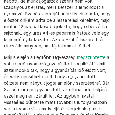
kapott, de munkajogászok szerint nem volt
szabályos az eljárás, mert kétszer is lemondott a
nyomozó. Szabó az interjúban azt is elmondta, hogy
először önként adta be a leszerelési kérelmét, majd
miután 12 nappal később jelezte, hogy ő beszélt a
sajtónak, egy üres A4-es papírra is írattak vele egy
lemondó nyilatkozatot. Azóta Szabó leszerelt, és
nincs állományban, ami fájdalommal tölti el.
Május elején a Legfőbb Ügyészség
megszüntette
a
volt rendőrnyomozó „gyanúsítotti jogállását”, amit
azzal indokoltak, hogy a gyanúsítás idő előtti volt,
és valószínűsíthető volt, hogy a „gyanúsított
célzata nem irányult jogtalan előny szerzésére”. Bár
Szabó már nem gyanúsított, az ellene indult eljárás
ezzel még nem zárult le. „Az ügyben hivatali
visszaélés bűntette miatt továbbra is folyamatban
van a nyomozás, amely eljárásban jelenleg nincs