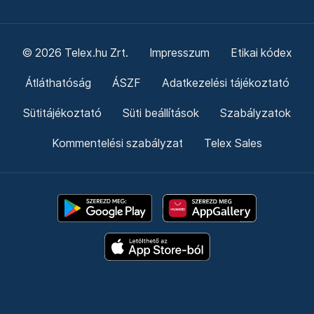
© 2026 Telex.hu Zrt.
Impresszum
Etikai kódex
Átláthatóság
ÁSZF
Adatkezelési tájékoztató
Sütitájékoztató
Süti beállítások
Szabályzatok
Kommentelési szabályzat
Telex Sales