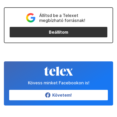
Állítsd be a Telexet
megbízható forrásnak!
Beállítom
Kövess minket Facebookon is!
Követem!