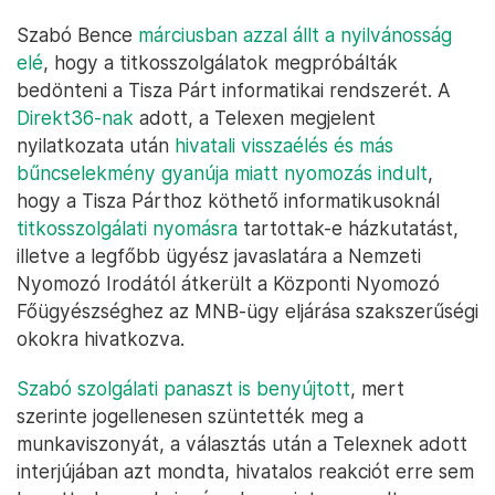
Szabó Bence
márciusban azzal állt a nyilvánosság
elé
, hogy a titkosszolgálatok megpróbálták
bedönteni a Tisza Párt informatikai rendszerét. A
Direkt36-nak
adott, a Telexen megjelent
nyilatkozata után
hivatali visszaélés és más
bűncselekmény gyanúja miatt nyomozás indult
,
hogy a Tisza Párthoz köthető informatikusoknál
titkosszolgálati nyomásra
tartottak-e házkutatást,
illetve a legfőbb ügyész javaslatára a Nemzeti
Nyomozó Irodától átkerült a Központi Nyomozó
Főügyészséghez az MNB-ügy eljárása szakszerűségi
okokra hivatkozva.
Szabó szolgálati panaszt is benyújtott
, mert
szerinte jogellenesen szüntették meg a
munkaviszonyát, a választás után a Telexnek adott
interjújában azt mondta, hivatalos reakciót erre sem