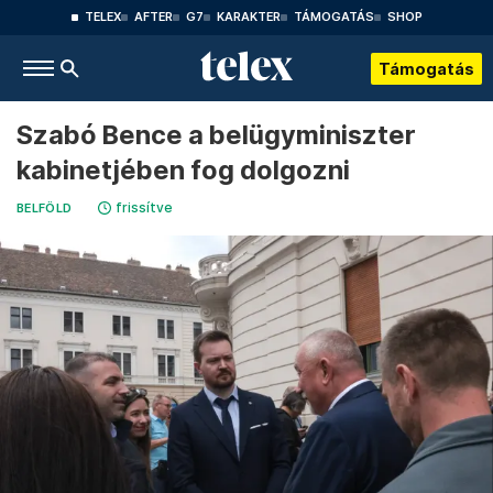
TELEX
AFTER
G7
KARAKTER
TÁMOGATÁS
SHOP
Támogatás
Szabó Bence a belügyminiszter
kabinetjében fog dolgozni
frissítve
BELFÖLD