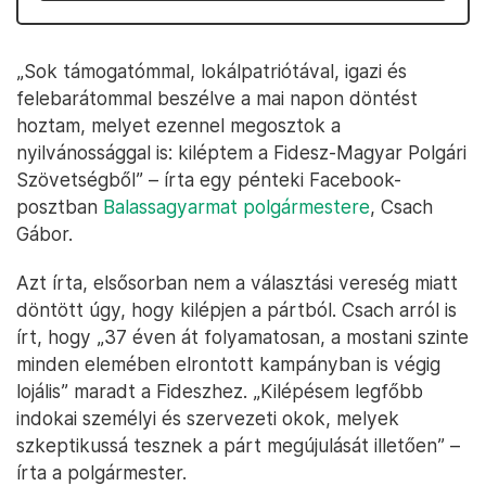
„Sok támogatómmal, lokálpatriótával, igazi és
felebarátommal beszélve a mai napon döntést
hoztam, melyet ezennel megosztok a
nyilvánossággal is: kiléptem a Fidesz-Magyar Polgári
Szövetségből” – írta egy pénteki Facebook-
posztban
Balassagyarmat polgármestere
, Csach
Gábor.
Azt írta, elsősorban nem a választási vereség miatt
döntött úgy, hogy kilépjen a pártból. Csach arról is
írt, hogy „37 éven át folyamatosan, a mostani szinte
minden elemében elrontott kampányban is végig
lojális” maradt a Fideszhez. „Kilépésem legfőbb
indokai személyi és szervezeti okok, melyek
szkeptikussá tesznek a párt megújulását illetően” –
írta a polgármester.