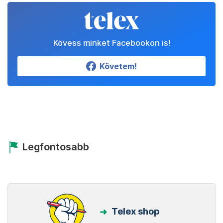
Kövess minket Facebookon is!
Követem!
Legfontosabb
Telex shop