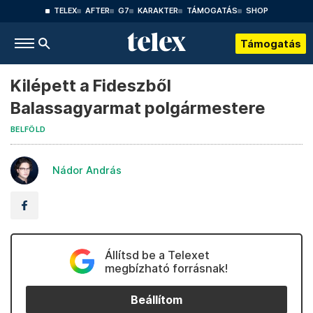
TELEX
AFTER
G7
KARAKTER
TÁMOGATÁS
SHOP
Támogatás
Kilépett a Fideszből
Balassagyarmat polgármestere
BELFÖLD
Nádor András
Állítsd be a Telexet
megbízható forrásnak!
Beállítom