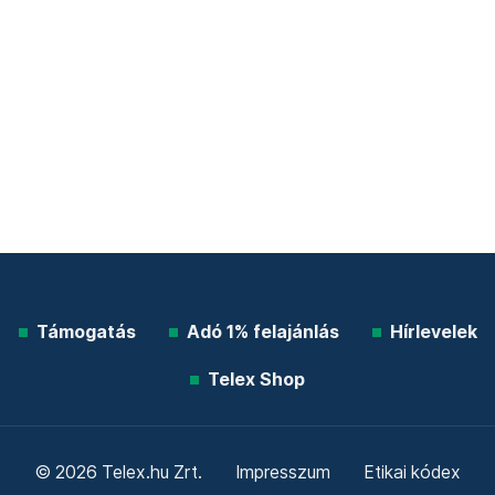
Támogatás
Adó 1% felajánlás
Hírlevelek
Telex Shop
© 2026 Telex.hu Zrt.
Impresszum
Etikai kódex