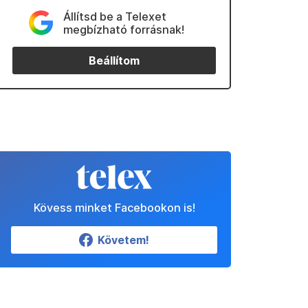
Állítsd be a Telexet
megbízható forrásnak!
Beállítom
Kövess minket Facebookon is!
Követem!