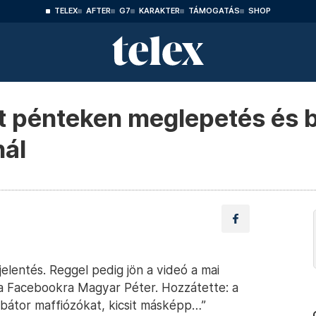
TELEX
AFTER
G7
KARAKTER
TÁMOGATÁS
SHOP
t pénteken meglepetés és b
nál
elentés. Reggel pedig jön a videó a mai
a Facebookra Magyar Péter. Hozzátette: a
bátor maffiózókat, kicsit másképp…”