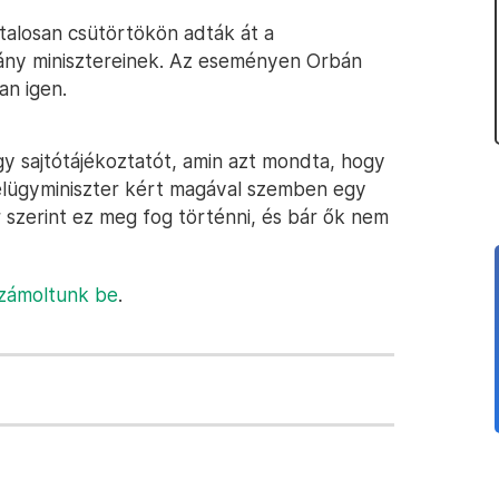
talosan csütörtökön adták át a
ány minisztereinek. Az eseményen Orbán
an igen.
y sajtótájékoztatót, amin azt mondta, hogy
belügyminiszter kért magával szemben egy
r szerint ez meg fog történni, és bár ők nem
számoltunk be
.