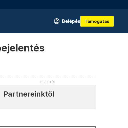
Belépés
Támogatás
ejelentés
Partnereinktől