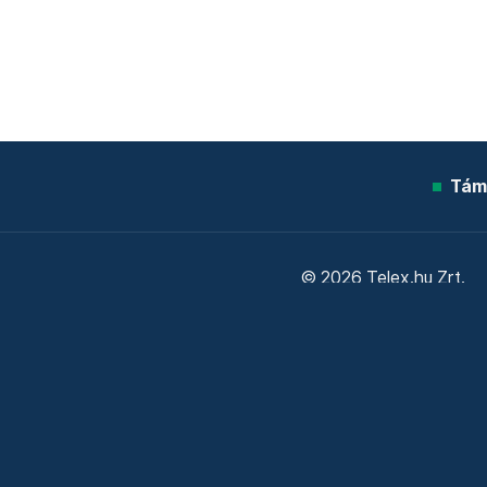
Tám
© 2026 Telex.hu Zrt.
Sütitájékoztató