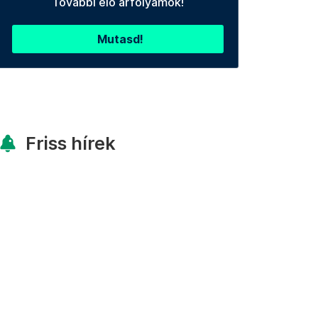
További élő árfolyamok!
Mutasd!
Friss hírek