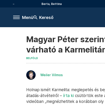
Berta, Bettina
Menü
Kereső
Magyar Péter szerin
várható a Karmelitá
BELFÖLD
Weiler Vilmos
Holnap ismét Karmelita: meglepetés és bej
átadás-átvételről –
írta ki
csütörtök este 
videóban „megnézhetitek a korábban oly 