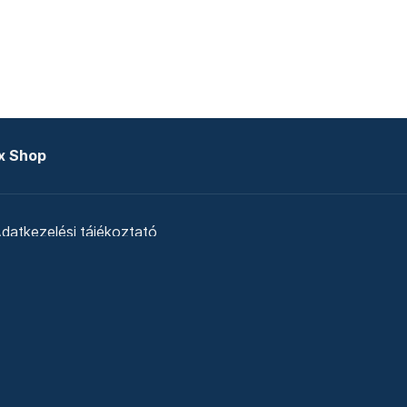
x Shop
datkezelési tájékoztató
zat
Telex Sales