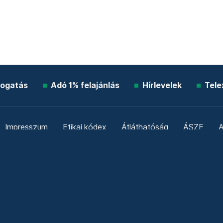
ogatás
Adó 1% felajánlás
Hírlevelek
Tele
Impresszum
Etikai kódex
Átláthatóság
ÁSZF
A
Süti beállítások
Szabályzatok
Kommentelési szabály