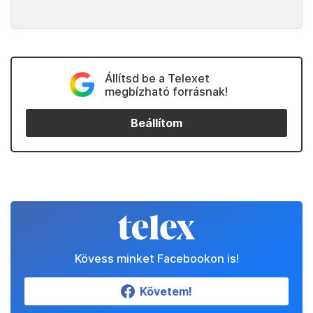
Állítsd be a Telexet
megbízható forrásnak!
Beállítom
Kövess minket Facebookon is!
Követem!