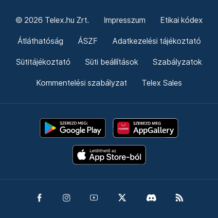
© 2026 Telex.hu Zrt.
Impresszum
Etikai kódex
Átláthatóság
ÁSZF
Adatkezelési tájékoztató
Sütitájékoztató
Süti beállítások
Szabályzatok
Kommentelési szabályzat
Telex Sales