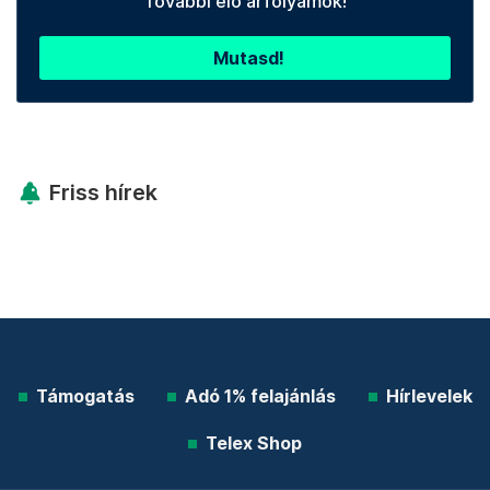
További élő árfolyamok!
Mutasd!
Friss hírek
Támogatás
Adó 1% felajánlás
Hírlevelek
Telex Shop