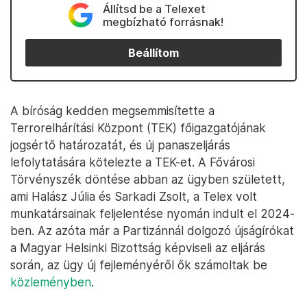
Állítsd be a Telexet
megbízható forrásnak!
Beállítom
A bíróság kedden megsemmisítette a
Terrorelhárítási Központ (TEK) főigazgatójának
jogsértő határozatát, és új panaszeljárás
lefolytatására kötelezte a TEK-et. A Fővárosi
Törvényszék döntése abban az ügyben született,
ami Halász Júlia és Sarkadi Zsolt, a Telex volt
munkatársainak feljelentése nyomán indult el 2024-
ben. Az azóta már a Partizánnál dolgozó újságírókat
a Magyar Helsinki Bizottság képviseli az eljárás
során, az ügy új fejleményéről ők számoltak be
közleményben
.