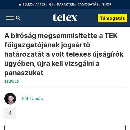
TELEX
AFTER
G7
KARAKTER
TÁMOGATÁS
SHOP
Támogatás
A bíróság megsemmisítette a TEK
főigazgatójának jogsértő
határozatát a volt telexes újságírók
ügyében, újra kell vizsgálni a
panaszukat
BELFÖLD
Pál Tamás