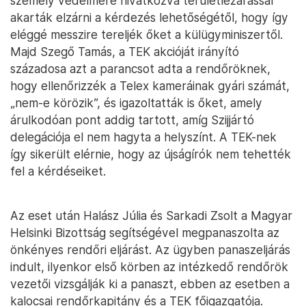
személy védelmére hivatkozva területlezárással
akarták elzárni a kérdezés lehetőségétől, hogy így
eléggé messzire tereljék őket a külügyminiszertől.
Majd Szegő Tamás, a TEK akcióját irányító
századosa azt a parancsot adta a rendőröknek,
hogy ellenőrizzék a Telex kameráinak gyári számát,
„nem-e körözik”, és igazoltatták is őket, amely
árulkodóan pont addig tartott, amíg Szijjártó
delegációja el nem hagyta a helyszínt. A TEK-nek
így sikerült elérnie, hogy az újságírók nem tehették
fel a kérdéseiket.
Az eset után Halász Júlia és Sarkadi Zsolt a Magyar
Helsinki Bizottság segítségével megpanaszolta az
önkényes rendőri eljárást. Az ügyben panaszeljárás
indult, ilyenkor első körben az intézkedő rendőrök
vezetői vizsgálják ki a panaszt, ebben az esetben a
kalocsai rendőrkapitány és a TEK főigazgatója.