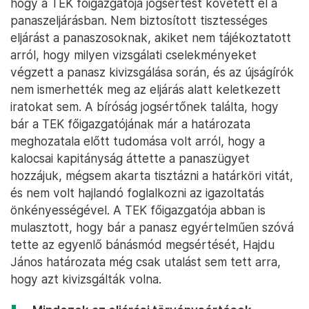
hogy a TEK főigazgatója jogsértést követett el a
panaszeljárásban. Nem biztosított tisztességes
eljárást a panaszosoknak, akiket nem tájékoztatott
arról, hogy milyen vizsgálati cselekményeket
végzett a panasz kivizsgálása során, és az újságírók
nem ismerhették meg az eljárás alatt keletkezett
iratokat sem. A bíróság jogsértőnek találta, hogy
bár a TEK főigazgatójának már a határozata
meghozatala előtt tudomása volt arról, hogy a
kalocsai kapitányság áttette a panaszügyet
hozzájuk, mégsem akarta tisztázni a határköri vitát,
és nem volt hajlandó foglalkozni az igazoltatás
önkényességével. A TEK főigazgatója abban is
mulasztott, hogy bár a panasz egyértelműen szóvá
tette az egyenlő bánásmód megsértését, Hajdu
János határozata még csak utalást sem tett arra,
hogy azt kivizsgálták volna.