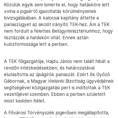
Közülük egyik sem ismerte el, hogy hatásköre lett
volna a jogsértő igazoltatás körülményeinek
kivizsgálásában. A kalocsai kapitány áttette a
panaszügyet az akciót irányító TEK-hez. Ám a TEK
nem fordult a felettes Belügyminisztériumhoz, hogy
tisztázzák a hatásköri vitát. Ennek aztán
kulcsfontossága lett a perben.
A TEK főigazgatója, Hajdu János nem talált hibát a
rendőri intézkedésekben, és határozatával
elutasította az újságírók panaszát. Ezért ők Győző
Gábornak, a Magyar Helsinki Bizottság ügyvédjének
segítségével közigazgatási pert is indítottak a TEK
vezetőjével szemben. Ebben a perben született
most kedden ítélet.
A Fővárosi Törvényszék jogerősen megállapította,