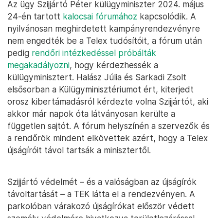
Az ügy Szijjártó Péter külügyminiszter 2024. május
24-én tartott
kalocsai fórumához
kapcsolódik. A
nyilvánosan meghirdetett kampányrendezvényre
nem engedték be a Telex tudósítóit, a fórum után
pedig
rendőri intézkedéssel próbálták
megakadályozni
, hogy kérdezhessék a
külügyminisztert. Halász Júlia és Sarkadi Zsolt
elsősorban a Külügyminisztériumot ért, kiterjedt
orosz kibertámadásról kérdezte volna Szijjártót, aki
akkor már napok óta látványosan kerülte a
független sajtót. A fórum helyszínén a szervezők és
a rendőrök mindent elkövettek azért, hogy a Telex
újságíróit távol tartsák a minisztertől.
Szijjártó védelmét – és a valóságban az újságírók
távoltartását – a TEK látta el a rendezvényen. A
parkolóban várakozó újságírókat először védett