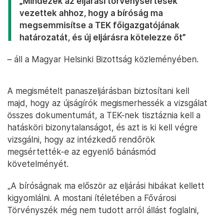
„Mindezek az eljárási törvénysértések
vezettek ahhoz, hogy a bíróság ma
megsemmisítse a TEK főigazgatójának
határozatát, és új eljárásra kötelezze őt”
– áll a Magyar Helsinki Bizottság közleményében.
A megismételt panaszeljárásban biztosítani kell
majd, hogy az újságírók megismerhessék a vizsgálat
összes dokumentumát, a TEK-nek tisztáznia kell a
hatásköri bizonytalanságot, és azt is ki kell végre
vizsgálni, hogy az intézkedő rendőrök
megsértették-e az egyenlő bánásmód
követelményét.
„A bíróságnak ma először az eljárási hibákat kellett
kigyomlálni. A mostani ítéletében a Fővárosi
Törvényszék még nem tudott arról állást foglalni,