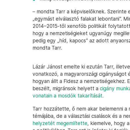
– mondta Tarr a képviselőknek. Szerinte eg
„egymást elválasztó falakat lebontani”. M
2014–2015-től xenofób politikát folytatott
hogy a nemzetiségieket ugyanúgy megillet
pedig egy „híd, kapocs” az adott anyaors
mondta Tarr.
Lázár Jánost emelte ki ezután Tarr, illetv
vonatkozó, a magyarországi cigányságot ér
hogyan állt a Fidesz a nemzetiségekhez.
beszélt, migránsok helyett a
cigány munka
vonatain a mosdók takarítását.
Tarr hozzátette, ő nem akar belemenni a ne
témájába, de a választási csalások és a n
helyzetét megemlítette
, kiemelve, hogy a