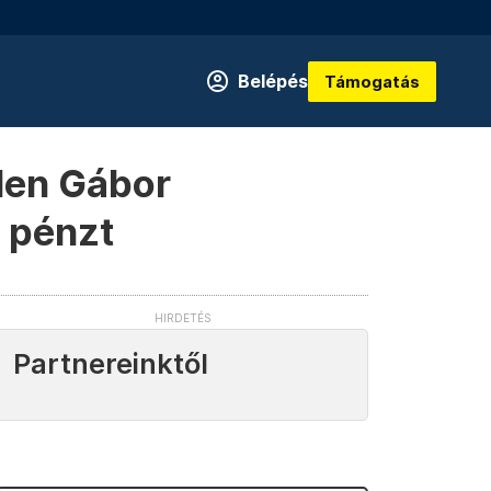
Belépés
Támogatás
hlen Gábor
 pénzt
Partnereinktől