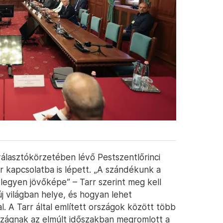
választókörzetében lévő Pestszentlőrinci
r kapcsolatba is lépett. „A szándékunk a
legyen jövőképe” – Tarr szerint meg kell
új világban helye, és hogyan lehet
l. A Tarr által említett országok között több
zágnak az elmúlt időszakban megromlott a