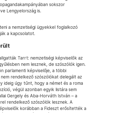
z propagandakampányában sokszor
ve Lengyelország is.
teni a nemzetiségi ügyekkel foglalkozó
ják a kapcsolatot.
rült
llgatták Tarrt: nemzetiségi képviselők az
ggyűlésben nem lesznek, de szószólók igen.
n parlamenti képviselője, a többi
 nem rendelkező szószólókat delegált az
gy ideig úgy tűnt, hogy a német és a roma
zíció, végül azonban egyik listára sem
allai Gergely és Aba-Horváth István – a
rel rendelkező szószólók lesznek. A
épviselők korábban a Fideszt erősítették a