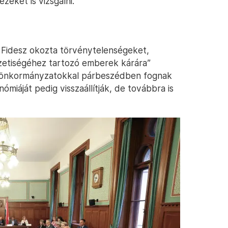
 ezeket is vizsgálni.
 a Fidesz okozta törvénytelenségeket,
zetiségéhez tartozó emberek kárára”
és önkormányzatokkal párbeszédben fognak
miáját pedig visszaállítják, de továbbra is