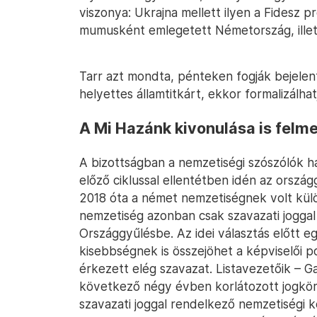
viszonya: Ukrajna mellett ilyen a Fides
mumusként emlegetett Németország, illet
Tarr azt mondta, pénteken fogják bejelen
helyettes államtitkárt, ekkor formalizálhat
A Mi Hazánk kivonulása is felme
A bizottságban a nemzetiségi szószólók ha
előző ciklussal ellentétben idén az orszá
2018 óta a német nemzetiségnek volt külö
nemzetiség azonban csak szavazati joggal
Országgyűlésbe. Az idei választás előtt e
kisebbségnek is összejöhet a képviselői po
érkezett elég szavazat. Listavezetőik – G
következő négy évben korlátozott jogkör
szavazati joggal rendelkező nemzetiségi k