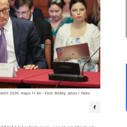
előtt 2026. május 11-én – Fotó: Bődey János / Telex