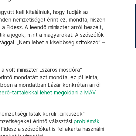
yütt kell kitalálniuk, hogy tudják az
inden nemzetiséget érint ez, mondta, hiszen
 a Fidesz. A leendő miniszter arról beszélt,
ik a jogok, mint a magyarokat. A szószólók
zággal. „Nem lehet a kisebbség szitokszó” –
e a volt miniszter „szaros mosdóra”
intő mondatát: azt mondta, ez jól leírta,
 Ebben a mondatban Lázár konkrétan arról
erő-tartalékkal lehet megoldani a MÁV
mzetiségi listák körüli „cirkuszok”
emzetiségeket érintő választási
problémák
 Fidesz a szószólókat is fel akarta használni