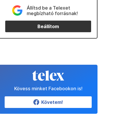
Állítsd be a Telexet
megbízható forrásnak!
Beállítom
Kövess minket Facebookon is!
Követem!