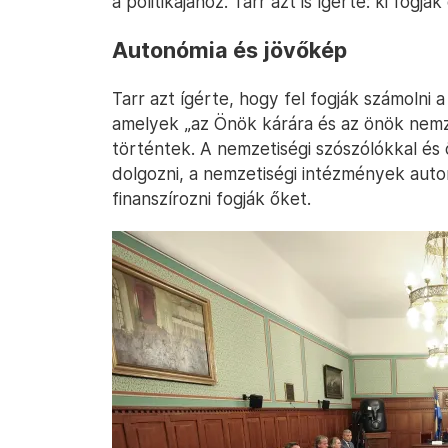
a politikájához. Tarr azt is ígérte: ki fogják
Autonómia és jövőkép
Tarr azt ígérte, hogy fel fogják számolni
amelyek „az Önök kárára és az önök nem
történtek. A nemzetiségi szószólókkal 
dolgozni, a nemzetiségi intézmények autonó
finanszírozni fogják őket.