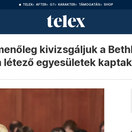
TELEX
AFTER
G7
KARAKTER
TÁMOGATÁS
SHOP
menőleg kivizsgáljuk a Bet
 létező egyesületek kaptak