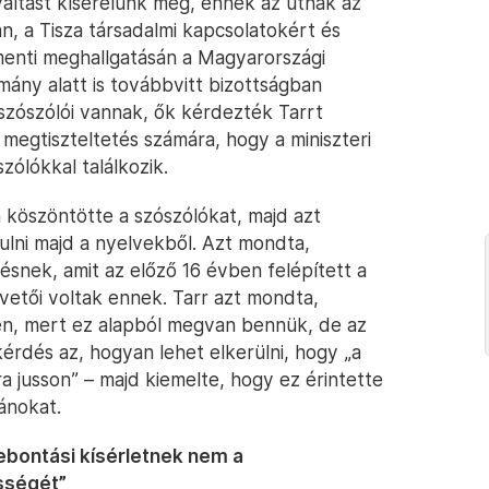
áltást kísérelünk meg, ennek az útnak az
n, a Tisza társadalmi kapcsolatokért és
enti meghallgatásán a Magyarországi
ány alatt is továbbvitt bizottságban
zószólói vannak, ők kérdezték Tarrt
y megtiszteltetés számára, hogy a miniszteri
zólókkal találkozik.
 köszöntötte a szószólókat, majd azt
ulni majd a nyelvekből. Azt mondta,
ésnek, amit az előző 16 évben felépített a
vetői voltak ennek. Tarr azt mondta,
n, mert ez alapból megvan bennük, de az
kérdés az, hogyan lehet elkerülni, hogy „a
ra jusson” – majd kiemelte, hogy ez érintette
ánokat.
ebontási kísérletnek nem a
sségét”