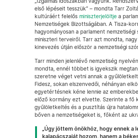
„Izgalmas időszakban vagyunk. Rendszerv
első lépéseit tesszük” – mondta Tarr Zoltá
kultúráért felelős
miniszterjelöltje
a parlam
Nemzetiségek Bizottságában. A Tisza-korm
hagyományosan a parlament nemzetiségi s
miniszteri terveiről. Tarr azt mondta, nag
kinevezés útján először a nemzetiségi szós
Tarr minden jelenlévő nemzetiség nyelvén
mondta, ennél többet is igyekszik megtan
szeretne véget vetni annak a gyűlöletkelt
Fidesz, sokan elszenvedői, néhányan elkö
egyetértésnek kéne lennie az emberekbe
előző kormány ezt elvette. Szerinte a fő 
gyűlöletkeltés és a pusztítás újra hatalom
bőven a nemzetiségeket is, főként az ukr
„Úgy jöttem önökhöz, hogy ennek a l
kalapácszaját hozom, hanem a béke