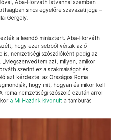
lóval, Aba-Horváth Istvánnal szemben
ottságban sincs egyelőre szavazati joga –
ai Gergely.
ezték a leendő minisztert. Aba-Horváth
szélt, hogy ezer sebből vérzik az ő
 is, nemzetiségi szószólóként pedig az
t. „Megszenvedtem azt, milyen, amikor
rváth szerint ez a szakmaiságot és
óló azt kérdezte: az Országos Roma
mondják, hogy mit, hogyan és mikor kell
. A roma nemzetiségi szószóló ezután arról
ikor
a Mi Hazánk kivonult
a tamburás