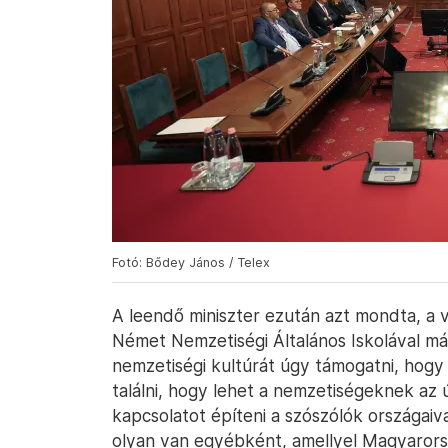
Fotó: Bődey János / Telex
A leendő miniszter ezután azt mondta, a 
Német Nemzetiségi Általános Iskolával má
nemzetiségi kultúrát úgy támogatni, hogy 
találni, hogy lehet a nemzetiségeknek az 
kapcsolatot építeni a szószólók országaiva
olyan van egyébként, amellyel Magyarors