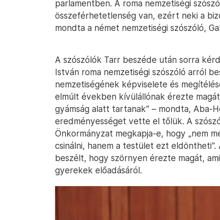
parlamentben. A roma nemzetiségi szószó
összeférhetetlenség van, ezért neki a biz
mondta a német nemzetiségi szószóló, Gall
A szószólók Tarr beszéde után sorra kérd
István roma nemzetiségi szószóló arról be
nemzetiségének képviselete és megítélése
elmúlt években kívülállónak érezte magá
gyámság alatt tartanak” – mondta, Aba-Ho
eredményességet vette el tőlük. A szósz
Önkormányzat megkapja-e, hogy „nem meg
csinálni, hanem a testület ezt eldöntheti”
beszélt, hogy szörnyen érezte magát, am
gyerekek előadásáról.