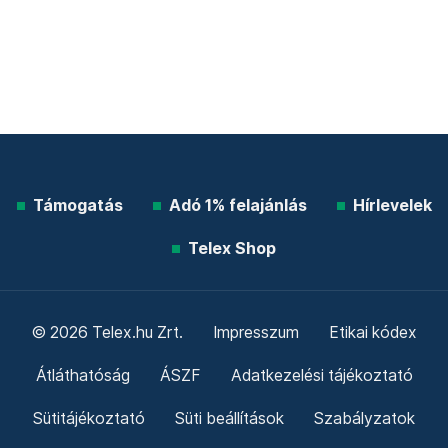
Támogatás
Adó 1% felajánlás
Hírlevelek
Telex Shop
© 2026 Telex.hu Zrt.
Impresszum
Etikai kódex
Átláthatóság
ÁSZF
Adatkezelési tájékoztató
Sütitájékoztató
Süti beállítások
Szabályzatok