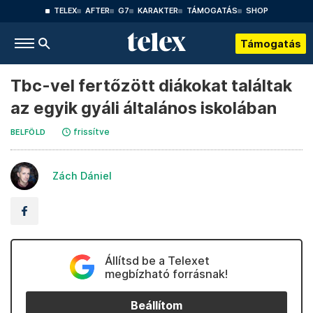
TELEX
AFTER
G7
KARAKTER
TÁMOGATÁS
SHOP
Támogatás
Tbc-vel fertőzött diákokat találtak
az egyik gyáli általános iskolában
frissítve
BELFÖLD
Zách Dániel
Állítsd be a Telexet
megbízható forrásnak!
Beállítom