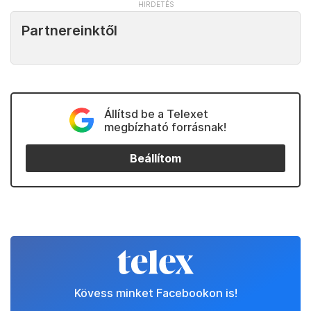
Partnereinktől
Állítsd be a Telexet
megbízható forrásnak!
Beállítom
Kövess minket Facebookon is!