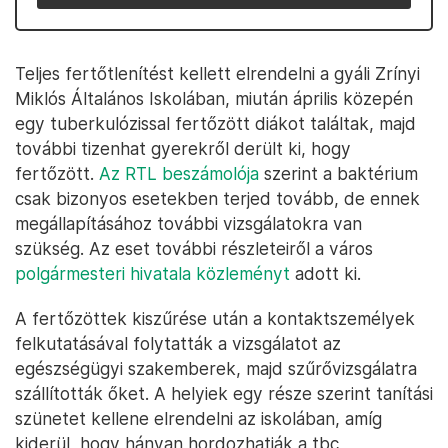
Teljes fertőtlenítést kellett elrendelni a gyáli Zrínyi
Miklós Általános Iskolában, miután április közepén
egy tuberkulózissal fertőzött diákot találtak, majd
további tizenhat gyerekről derült ki, hogy
fertőzött.
Az RTL beszámolója
szerint a baktérium
csak bizonyos esetekben terjed tovább, de ennek
megállapításához további vizsgálatokra van
szükség. Az eset további részleteiről a város
polgármesteri hivatala közleményt
adott ki.
A fertőzöttek kiszűrése után a kontaktszemélyek
felkutatásával folytatták a vizsgálatot az
egészségügyi szakemberek, majd szűrővizsgálatra
szállították őket. A helyiek egy része szerint tanítási
szünetet kellene elrendelni az iskolában, amíg
kiderül, hogy hányan hordozhatják a tbc