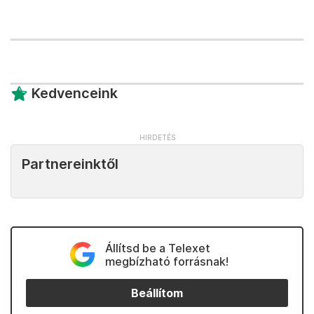
Kedvenceink
Partnereinktől
Állítsd be a Telexet
megbízható forrásnak!
Beállítom