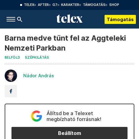
TELEX
AFTER
G7
KARAKTER
TÁMOGATÁS
SHOP
Támogatás
Barna medve tűnt fel az Aggteleki
Nemzeti Parkban
BELFÖLD
SZÉPKILÁTÁS
Nádor András
Állítsd be a Telexet
megbízható forrásnak!
Beállítom