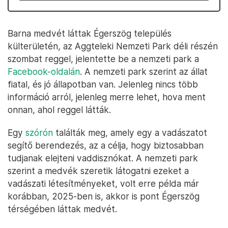
Barna medvét láttak Égerszög település
külterületén, az Aggteleki Nemzeti Park déli részén
szombat reggel, jelentette be a nemzeti park a
Facebook-oldalán
. A nemzeti park szerint az állat
fiatal, és jó állapotban van. Jelenleg nincs több
információ arról, jelenleg merre lehet, hova ment
onnan, ahol reggel látták.
Egy
szórón
találták meg, amely egy a vadászatot
segítő berendezés, az a célja, hogy biztosabban
tudjanak elejteni vaddisznókat. A nemzeti park
szerint a medvék szeretik látogatni ezeket a
vadászati létesítményeket, volt erre példa már
korábban, 2025-ben is, akkor is pont Égerszög
térségében láttak medvét.