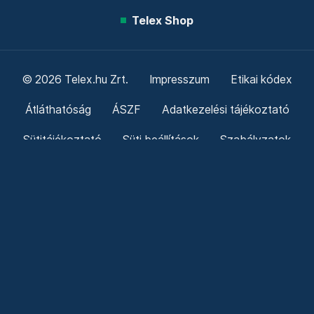
Telex Shop
© 2026 Telex.hu Zrt.
Impresszum
Etikai kódex
Átláthatóság
ÁSZF
Adatkezelési tájékoztató
Sütitájékoztató
Süti beállítások
Szabályzatok
Kommentelési szabályzat
Telex Sales