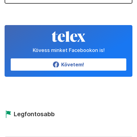
Kövess minket Facebookon is!
Követem!
Legfontosabb