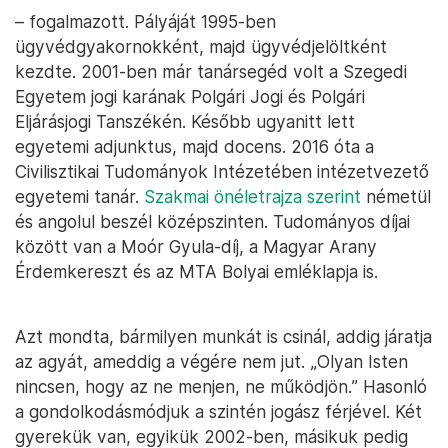
– fogalmazott. Pályáját 1995-ben
ügyvédgyakornokként, majd ügyvédjelöltként
kezdte. 2001-ben már tanársegéd volt a Szegedi
Egyetem jogi karának Polgári Jogi és Polgári
Eljárásjogi Tanszékén. Később ugyanitt lett
egyetemi adjunktus, majd docens. 2016 óta a
Civilisztikai Tudományok Intézetében intézetvezető
egyetemi tanár.
Szakmai önéletrajza szerint
németül
és angolul beszél középszinten. Tudományos díjai
között van a Moór Gyula-díj, a Magyar Arany
Érdemkereszt és az MTA Bolyai emléklapja is.
Azt mondta, bármilyen munkát is csinál, addig járatja
az agyát, ameddig a végére nem jut. „Olyan Isten
nincsen, hogy az ne menjen, ne működjön.” Hasonló
a gondolkodásmódjuk a szintén jogász férjével. Két
gyerekük van, egyikük 2002-ben, másikuk pedig