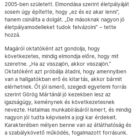
2005-ben született. Elmondása szerint életpályáját
sosem úgy építette, hogy „ez és ez akar lenni”,
hanem csinálta a dolgát. „De másoknak nagyon jó
életpályamodelleket tudok felvázolni” – tette
hozzá.
Magáról oktatóként azt gondolja, hogy
következetes, mindig elmondja előre, hogy mit
szeretne. „Ha az visszajön, akkor visszajön.”
Oktatóként azt próbálja átadni, hogy amennyiben
van a hallgatókban erő és kitartás, akkor bármit
elérhetnek. Őt jól ismerő, szegedi egyetemi forrás
szerint Görög Mártánál jó kezekben lesz az
igazságügy, keménynek és következetesnek
nevezte. Hatalmas munkabírásáról ismert, és mindig
nagyon jól tudta képviselni a jogi kar érdekeit.
Karakterében mélyen benne van az átláthatóság és
a szabálykövető működés, fogalmazott forrásunk.