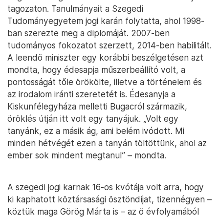
tagozaton. Tanulmányait a Szegedi
Tudományegyetem jogi karán folytatta, ahol 1998-
ban szerezte meg a diplomáját. 2007-ben
tudományos fokozatot szerzett, 2014-ben habilitált.
A leendő miniszter egy korábbi beszélgetésen azt
mondta, hogy édesapja műszerbeállító volt, a
pontosságát tőle örökölte, illetve a történelem és
az irodalom iránti szeretetét is. Édesanyja a
Kiskunfélegyháza melletti Bugacról származik,
öröklés útján itt volt egy tanyájuk. „Volt egy
tanyánk, ez a másik ág, ami belém ivódott. Mi
minden hétvégét ezen a tanyán töltöttünk, ahol az
ember sok mindent megtanul” – mondta.
A szegedi jogi karnak 16-os kvótája volt arra, hogy
ki kaphatott köztársasági ösztöndíjat, tizennégyen –
köztük maga Görög Márta is – az ő évfolyamából