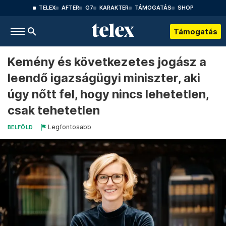
TELEX
AFTER
G7
KARAKTER
TÁMOGATÁS
SHOP
Támogatás
Kemény és következetes jogász a
leendő igazságügyi miniszter, aki
úgy nőtt fel, hogy nincs lehetetlen,
csak tehetetlen
Legfontosabb
BELFÖLD