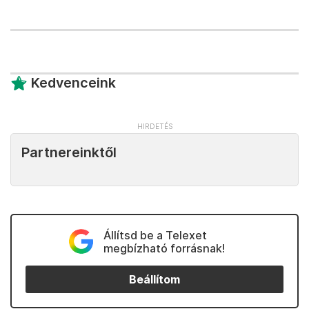
Kedvenceink
Partnereinktől
Állítsd be a Telexet
megbízható forrásnak!
Beállítom