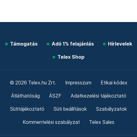
Támogatás
Adó 1% felajánlás
Hírlevelek
Telex Shop
© 2026 Telex.hu Zrt.
Impresszum
Etikai kódex
Átláthatóság
ÁSZF
Adatkezelési tájékoztató
Sütitájékoztató
Süti beállítások
Szabályzatok
Kommentelési szabályzat
Telex Sales