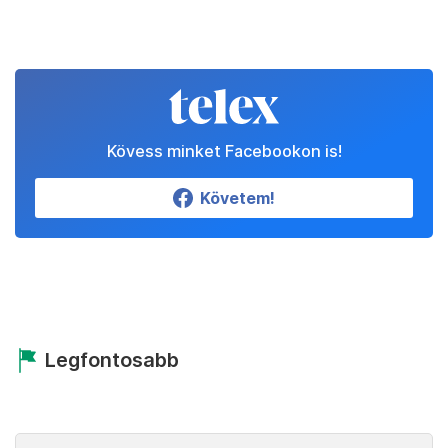
Kövess minket Facebookon is!
Követem!
Legfontosabb