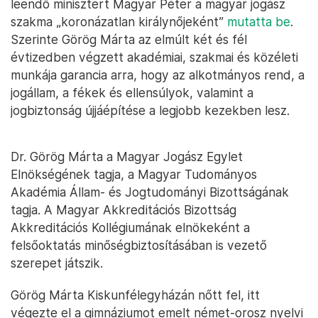
leendő minisztert Magyar Péter a magyar jogász
szakma „koronázatlan királynőjeként”
mutatta be
.
Szerinte Görög Márta az elmúlt két és fél
évtizedben végzett akadémiai, szakmai és közéleti
munkája garancia arra, hogy az alkotmányos rend, a
jogállam, a fékek és ellensúlyok, valamint a
jogbiztonság újjáépítése a legjobb kezekben lesz.
Dr. Görög Márta a Magyar Jogász Egylet
Elnökségének tagja, a Magyar Tudományos
Akadémia Állam- és Jogtudományi Bizottságának
tagja. A Magyar Akkreditációs Bizottság
Akkreditációs Kollégiumának elnökeként a
felsőoktatás minőségbiztosításában is vezető
szerepet játszik.
Görög Márta Kiskunfélegyházán nőtt fel, itt
végezte el a gimnáziumot emelt német-orosz nyelvi