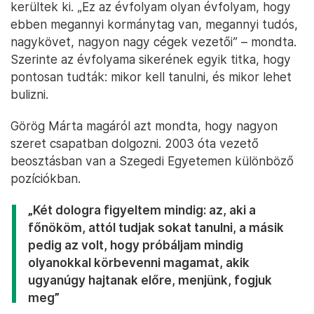
kerültek ki. „Ez az évfolyam olyan évfolyam, hogy
ebben megannyi kormánytag van, megannyi tudós,
nagykövet, nagyon nagy cégek vezetői” – mondta.
Szerinte az évfolyama sikerének egyik titka, hogy
pontosan tudták: mikor kell tanulni, és mikor lehet
bulizni.
Görög Márta magáról azt mondta, hogy nagyon
szeret csapatban dolgozni. 2003 óta vezető
beosztásban van a Szegedi Egyetemen különböző
pozíciókban.
„Két dologra figyeltem mindig: az, aki a
főnököm, attól tudjak sokat tanulni, a másik
pedig az volt, hogy próbáljam mindig
olyanokkal körbevenni magamat, akik
ugyanúgy hajtanak előre, menjünk, fogjuk
meg”