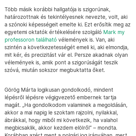
Több másik korábbi hallgatója is szigorúnak,
határozottnak és tekintélyesnek nevezte, volt, aki
a szónoki képességeit emelte ki. Ezt erősítik meg az
egyetemi oktatók értékelésére szolgáló
Mark my
professoron található
vélemények is. Van, aki
szintén a következetességét emeli ki, aki elmondja,
mit kér, és precizitást vár el. Persze akadnak olyan
vélemények is, amik pont a szigorúságát teszik
szóvá, miután sokszor megbuktatta őket.
Görög Márta logikusan gondolkodó, mindent
lépésről lépésre végigvezető embernek tartja
magát. „Ha gondolkodom valaminek a megoldásán,
akkor a mai napig le szoktam rajzolni, nyilakkal,
ábrákkal, hogy miből mi következik, ha valahol
megbicsaklik, akkor kezdem elölről” – mondta.
Korábban azért ment a polgári jog irányában, mert