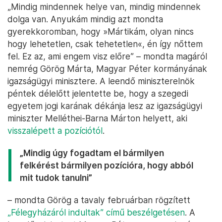
„Mindig mindennek helye van, mindig mindennek
dolga van. Anyukám mindig azt mondta
gyerekkoromban, hogy »Mártikám, olyan nincs
hogy lehetetlen, csak tehetetlen«, én így nőttem
fel. Ez az, ami engem visz előre” – mondta magáról
nemrég Görög Márta, Magyar Péter kormányának
igazságügyi minisztere. A leendő miniszterelnök
péntek délelőtt jelentette be, hogy a szegedi
egyetem jogi karának dékánja lesz az igazságügyi
miniszter Melléthei-Barna Márton helyett, aki
visszalépett a pozíciótól
.
„Mindig úgy fogadtam el bármilyen
felkérést bármilyen pozícióra, hogy abból
mit tudok tanulni”
– mondta Görög a tavaly februárban rögzített
„Félegyházáról indultak” című beszélgetésen
. A